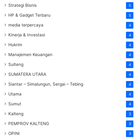
Strategi Bisnis
5
HP & Gadget Terbaru
5
media terpercaya
4
Kinerja & Investasi
4
Hukrim
4
Manajemen Keuangan
4
Sulteng
4
SUMATERA UTARA
4
Siantar – Simalungun, Sergai – Tebing
4
Utama
4
Sumut
4
Kalteng
3
PEMPROV KALTENG
3
OPINI
3