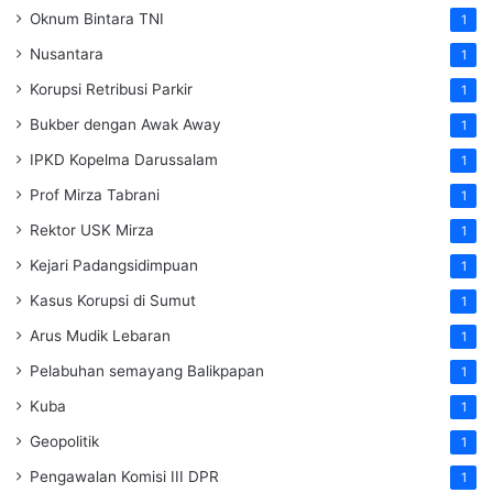
Oknum Bintara TNI
1
Nusantara
1
Korupsi Retribusi Parkir
1
Bukber dengan Awak Away
1
IPKD Kopelma Darussalam
1
Prof Mirza Tabrani
1
Rektor USK Mirza
1
Kejari Padangsidimpuan
1
Kasus Korupsi di Sumut
1
Arus Mudik Lebaran
1
Pelabuhan semayang Balikpapan
1
Kuba
1
Geopolitik
1
Pengawalan Komisi III DPR
1