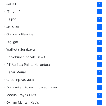
JAGAT
1
“Travel+”
1
Beijing
1
JETOUR
1
Olahraga Fleksibel
1
Digugat
1
Walikota Surabaya
1
Perkebunan Kepala Sawit
1
PT Agrinas Palma Nusantara
1
Bener Meriah
1
Capai Rp700 Juta
1
Diamankan Polres Lhokseumawe
1
Modus Proyek Fiktif
1
Oknum Mantan Kadis
1