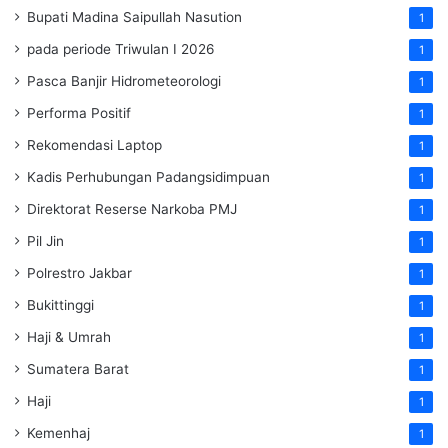
Bupati Madina Saipullah Nasution
1
pada periode Triwulan I 2026
1
Pasca Banjir Hidrometeorologi
1
Performa Positif
1
Rekomendasi Laptop
1
Kadis Perhubungan Padangsidimpuan
1
Direktorat Reserse Narkoba PMJ
1
Pil Jin
1
Polrestro Jakbar
1
Bukittinggi
1
Haji & Umrah
1
Sumatera Barat
1
Haji
1
Kemenhaj
1