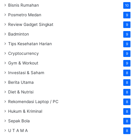
Bisnis Rumahan
10
Posmetro Medan
9
Review Gadget Singkat
9
Badminton
9
Tips Kesehatan Harian
9
Cryptocurrency
9
Gym & Workout
9
Investasi & Saham
8
Berita Utama
8
Diet & Nutrisi
8
Rekomendasi Laptop / PC
8
Hukum & Kriminal
8
Sepak Bola
8
U T A M A
8