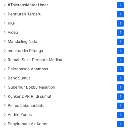
#ToleransiAntar Umat
1
Peraturan Terbaru
1
KKP
1
Video
1
Mandailing Natal
1
muniruddin Ritonga
1
Rumah Sakit Permata Madina
1
Dekranasda Anambas
1
Bank Sumut
1
Gubernur Bobby Nasution
1
Kunker DPR RI di sumut
1
Polres Labuhanbatu
1
Andrie Yunus
1
Penyiraman Air Keras
1