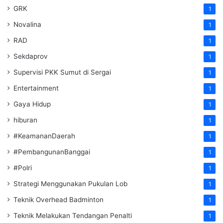
GRK
1
Novalina
1
RAD
1
Sekdaprov
1
Supervisi PKK Sumut di Sergai
1
Entertainment
1
Gaya Hidup
1
hiburan
1
#KeamananDaerah
1
#PembangunanBanggai
1
#Polri
1
Strategi Menggunakan Pukulan Lob
1
Teknik Overhead Badminton
1
Teknik Melakukan Tendangan Penalti
1