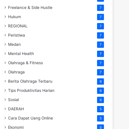
Freelance & Side Hustle
7
Hukum
7
REGIONAL
7
Peristiwa
7
Medan
7
Mental Health
7
Olahraga & Fitness
7
Olahraga
7
Berita Olahraga Terbaru
6
Tips Produktivitas Harian
6
Sosial
6
DAERAH
5
Cara Dapat Uang Online
5
Ekonomi
5