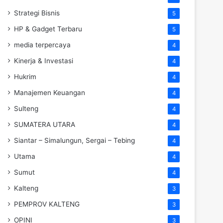
Strategi Bisnis
5
HP & Gadget Terbaru
5
media terpercaya
4
Kinerja & Investasi
4
Hukrim
4
Manajemen Keuangan
4
Sulteng
4
SUMATERA UTARA
4
Siantar – Simalungun, Sergai – Tebing
4
Utama
4
Sumut
4
Kalteng
3
PEMPROV KALTENG
3
OPINI
3