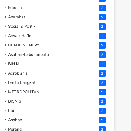
Madina
2
Anambas
2
Sosial & Politik
2
Anwar Hafid
2
HEADLINE NEWS
2
Asahan-Labuhanbatu
2
BINJAI
2
Agrobisnis
2
berita Langkat
2
METROPOLITAN
2
BISNIS
2
Iran
2
Asahan
2
Perang
2