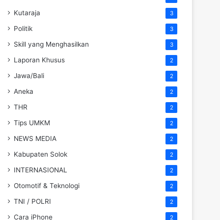
Kutaraja
3
Politik
3
Skill yang Menghasilkan
3
Laporan Khusus
2
Jawa/Bali
2
Aneka
2
THR
2
Tips UMKM
2
NEWS MEDIA
2
Kabupaten Solok
2
INTERNASIONAL
2
Otomotif & Teknologi
2
TNI / POLRI
2
Cara iPhone
2