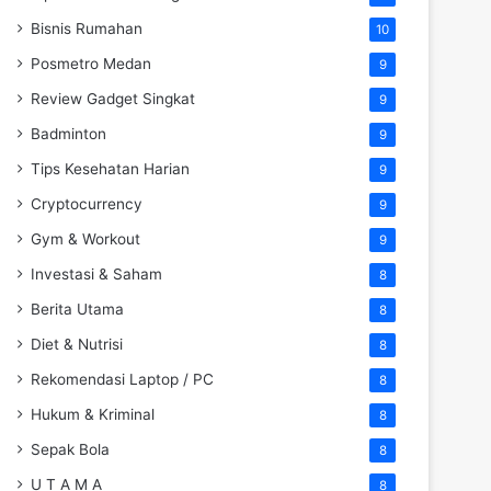
Bisnis Rumahan
10
Posmetro Medan
9
Review Gadget Singkat
9
Badminton
9
Tips Kesehatan Harian
9
Cryptocurrency
9
Gym & Workout
9
Investasi & Saham
8
Berita Utama
8
Diet & Nutrisi
8
Rekomendasi Laptop / PC
8
Hukum & Kriminal
8
Sepak Bola
8
U T A M A
8