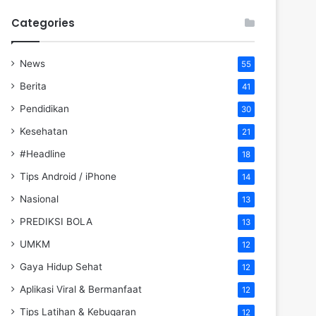
Categories
News
55
Berita
41
Pendidikan
30
Kesehatan
21
#Headline
18
Tips Android / iPhone
14
Nasional
13
PREDIKSI BOLA
13
UMKM
12
Gaya Hidup Sehat
12
Aplikasi Viral & Bermanfaat
12
Tips Latihan & Kebugaran
12