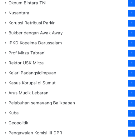
Oknum Bintara TNI
1
Nusantara
1
Korupsi Retribusi Parkir
1
Bukber dengan Awak Away
1
IPKD Kopelma Darussalam
1
Prof Mirza Tabrani
1
Rektor USK Mirza
1
Kejari Padangsidimpuan
1
Kasus Korupsi di Sumut
1
Arus Mudik Lebaran
1
Pelabuhan semayang Balikpapan
1
Kuba
1
Geopolitik
1
Pengawalan Komisi III DPR
1