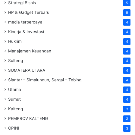
Strategi Bisnis
5
HP & Gadget Terbaru
5
media terpercaya
4
Kinerja & Investasi
4
Hukrim
4
Manajemen Keuangan
4
Sulteng
4
SUMATERA UTARA
4
Siantar – Simalungun, Sergai – Tebing
4
Utama
4
Sumut
4
Kalteng
3
PEMPROV KALTENG
3
OPINI
3