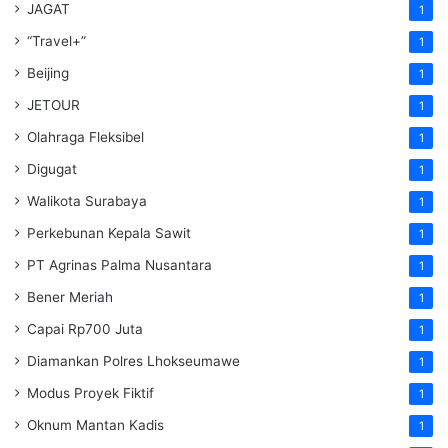
JAGAT
1
“Travel+”
1
Beijing
1
JETOUR
1
Olahraga Fleksibel
1
Digugat
1
Walikota Surabaya
1
Perkebunan Kepala Sawit
1
PT Agrinas Palma Nusantara
1
Bener Meriah
1
Capai Rp700 Juta
1
Diamankan Polres Lhokseumawe
1
Modus Proyek Fiktif
1
Oknum Mantan Kadis
1