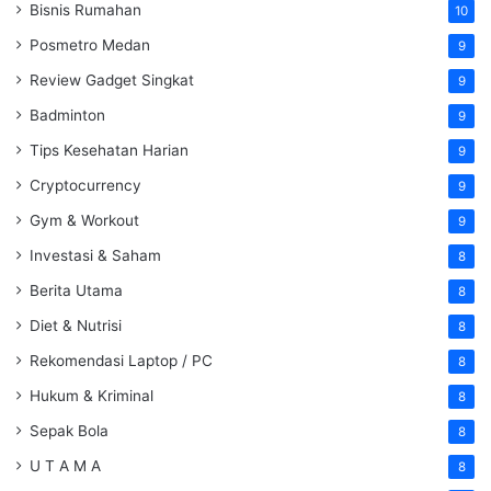
Bisnis Rumahan
10
Posmetro Medan
9
Review Gadget Singkat
9
Badminton
9
Tips Kesehatan Harian
9
Cryptocurrency
9
Gym & Workout
9
Investasi & Saham
8
Berita Utama
8
Diet & Nutrisi
8
Rekomendasi Laptop / PC
8
Hukum & Kriminal
8
Sepak Bola
8
U T A M A
8