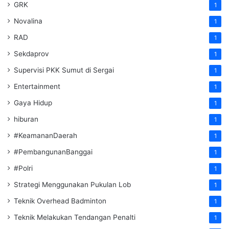
GRK
1
Novalina
1
RAD
1
Sekdaprov
1
Supervisi PKK Sumut di Sergai
1
Entertainment
1
Gaya Hidup
1
hiburan
1
#KeamananDaerah
1
#PembangunanBanggai
1
#Polri
1
Strategi Menggunakan Pukulan Lob
1
Teknik Overhead Badminton
1
Teknik Melakukan Tendangan Penalti
1