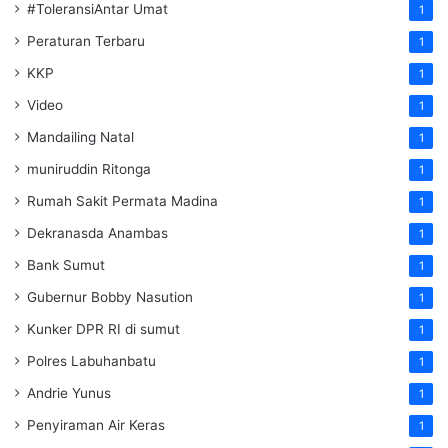
#ToleransiAntar Umat
1
Peraturan Terbaru
1
KKP
1
Video
1
Mandailing Natal
1
muniruddin Ritonga
1
Rumah Sakit Permata Madina
1
Dekranasda Anambas
1
Bank Sumut
1
Gubernur Bobby Nasution
1
Kunker DPR RI di sumut
1
Polres Labuhanbatu
1
Andrie Yunus
1
Penyiraman Air Keras
1