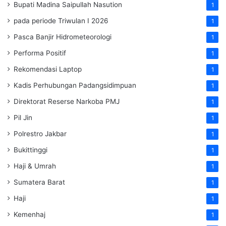
Bupati Madina Saipullah Nasution
1
pada periode Triwulan I 2026
1
Pasca Banjir Hidrometeorologi
1
Performa Positif
1
Rekomendasi Laptop
1
Kadis Perhubungan Padangsidimpuan
1
Direktorat Reserse Narkoba PMJ
1
Pil Jin
1
Polrestro Jakbar
1
Bukittinggi
1
Haji & Umrah
1
Sumatera Barat
1
Haji
1
Kemenhaj
1