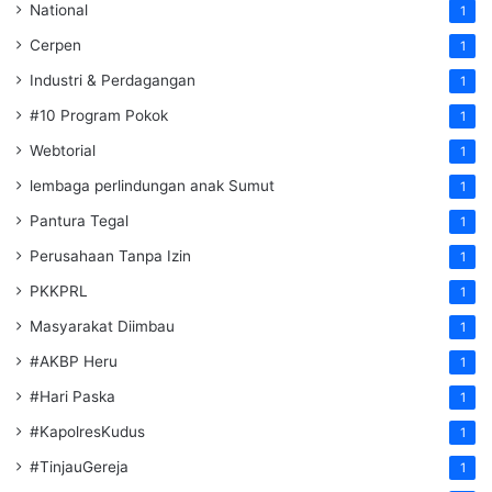
National
1
Cerpen
1
Industri & Perdagangan
1
#10 Program Pokok
1
Webtorial
1
lembaga perlindungan anak Sumut
1
Pantura Tegal
1
Perusahaan Tanpa Izin
1
PKKPRL
1
Masyarakat Diimbau
1
#AKBP Heru
1
#Hari Paska
1
#KapolresKudus
1
#TinjauGereja
1