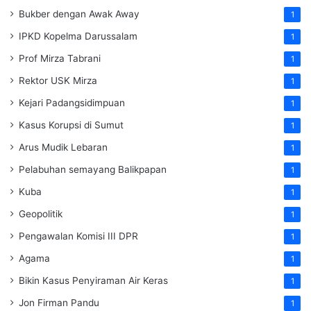
Bukber dengan Awak Away
1
IPKD Kopelma Darussalam
1
Prof Mirza Tabrani
1
Rektor USK Mirza
1
Kejari Padangsidimpuan
1
Kasus Korupsi di Sumut
1
Arus Mudik Lebaran
1
Pelabuhan semayang Balikpapan
1
Kuba
1
Geopolitik
1
Pengawalan Komisi III DPR
1
Agama
1
Bikin Kasus Penyiraman Air Keras
1
Jon Firman Pandu
1