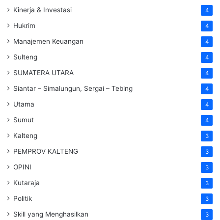
Kinerja & Investasi
4
Hukrim
4
Manajemen Keuangan
4
Sulteng
4
SUMATERA UTARA
4
Siantar – Simalungun, Sergai – Tebing
4
Utama
4
Sumut
4
Kalteng
3
PEMPROV KALTENG
3
OPINI
3
Kutaraja
3
Politik
3
Skill yang Menghasilkan
3