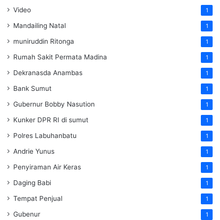
Video
1
Mandailing Natal
1
muniruddin Ritonga
1
Rumah Sakit Permata Madina
1
Dekranasda Anambas
1
Bank Sumut
1
Gubernur Bobby Nasution
1
Kunker DPR RI di sumut
1
Polres Labuhanbatu
1
Andrie Yunus
1
Penyiraman Air Keras
1
Daging Babi
1
Tempat Penjual
1
Gubenur
1