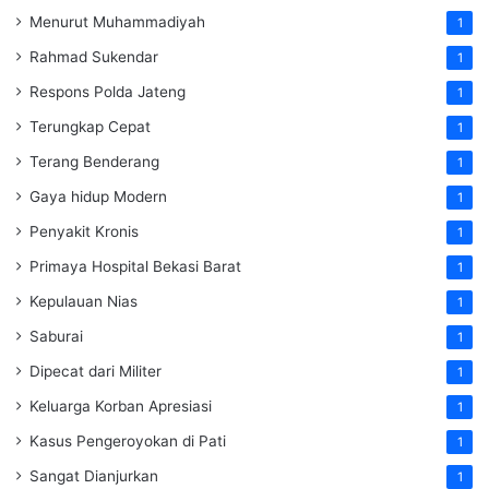
Menurut Muhammadiyah
1
Rahmad Sukendar
1
Respons Polda Jateng
1
Terungkap Cepat
1
Terang Benderang
1
Gaya hidup Modern
1
Penyakit Kronis
1
Primaya Hospital Bekasi Barat
1
Kepulauan Nias
1
Saburai
1
Dipecat dari Militer
1
Keluarga Korban Apresiasi
1
Kasus Pengeroyokan di Pati
1
Sangat Dianjurkan
1