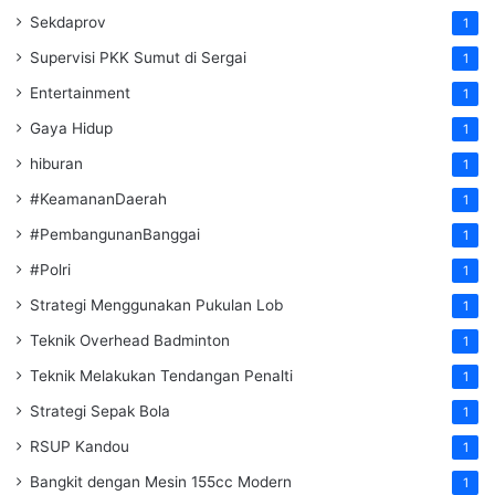
Sekdaprov
1
Supervisi PKK Sumut di Sergai
1
Entertainment
1
Gaya Hidup
1
hiburan
1
#KeamananDaerah
1
#PembangunanBanggai
1
#Polri
1
Strategi Menggunakan Pukulan Lob
1
Teknik Overhead Badminton
1
Teknik Melakukan Tendangan Penalti
1
Strategi Sepak Bola
1
RSUP Kandou
1
Bangkit dengan Mesin 155cc Modern
1