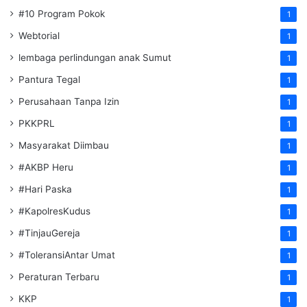
#10 Program Pokok
1
Webtorial
1
lembaga perlindungan anak Sumut
1
Pantura Tegal
1
Perusahaan Tanpa Izin
1
PKKPRL
1
Masyarakat Diimbau
1
#AKBP Heru
1
#Hari Paska
1
#KapolresKudus
1
#TinjauGereja
1
#ToleransiAntar Umat
1
Peraturan Terbaru
1
KKP
1