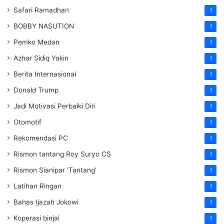
Safari Ramadhan
1
BOBBY NASUTION
1
Pemko Medan
1
Azhar Sidiq Yakin
1
Berita Internasional
1
Donald Trump
1
Jadi Motivasi Perbaiki Diri
1
Otomotif
1
Rekomendasi PC
1
Rismon tantang Roy Suryo CS
1
Rismon Sianipar 'Tantang'
1
Latihan Ringan
1
Bahas Ijazah Jokowi
1
Koperasi binjai
1