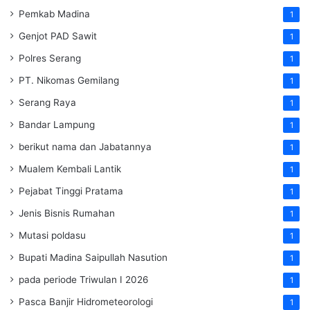
Pemkab Madina
1
Genjot PAD Sawit
1
Polres Serang
1
PT. Nikomas Gemilang
1
Serang Raya
1
Bandar Lampung
1
berikut nama dan Jabatannya
1
Mualem Kembali Lantik
1
Pejabat Tinggi Pratama
1
Jenis Bisnis Rumahan
1
Mutasi poldasu
1
Bupati Madina Saipullah Nasution
1
pada periode Triwulan I 2026
1
Pasca Banjir Hidrometeorologi
1