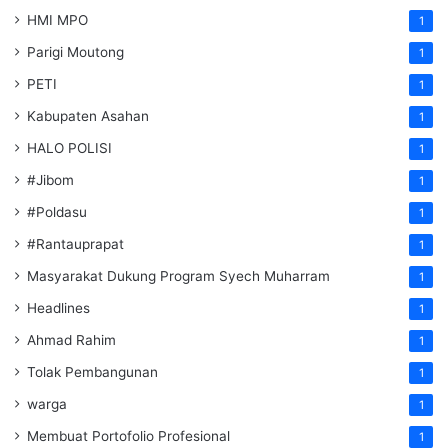
HMI MPO
1
Parigi Moutong
1
PETI
1
Kabupaten Asahan
1
HALO POLISI
1
#Jibom
1
#Poldasu
1
#Rantauprapat
1
Masyarakat Dukung Program Syech Muharram
1
Headlines
1
Ahmad Rahim
1
Tolak Pembangunan
1
warga
1
Membuat Portofolio Profesional
1