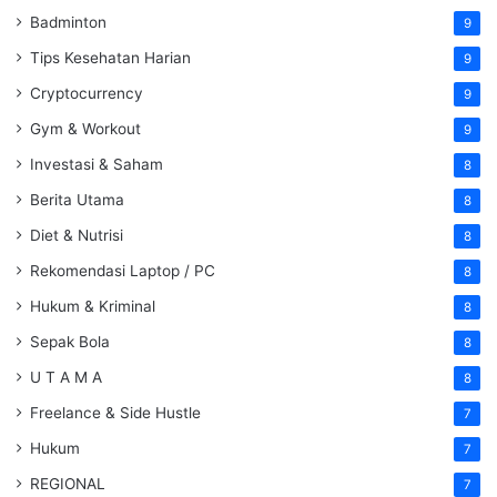
Badminton
9
Tips Kesehatan Harian
9
Cryptocurrency
9
Gym & Workout
9
Investasi & Saham
8
Berita Utama
8
Diet & Nutrisi
8
Rekomendasi Laptop / PC
8
Hukum & Kriminal
8
Sepak Bola
8
U T A M A
8
Freelance & Side Hustle
7
Hukum
7
REGIONAL
7