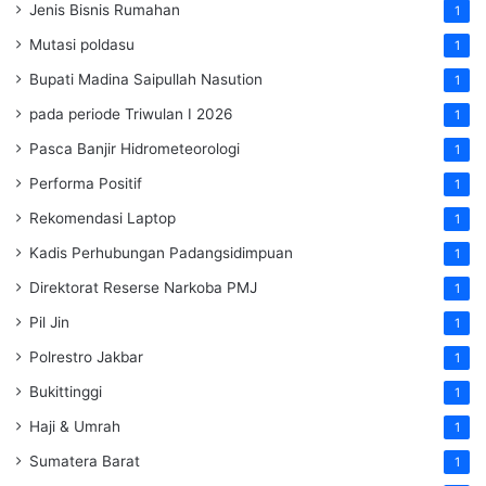
Jenis Bisnis Rumahan
1
Mutasi poldasu
1
Bupati Madina Saipullah Nasution
1
pada periode Triwulan I 2026
1
Pasca Banjir Hidrometeorologi
1
Performa Positif
1
Rekomendasi Laptop
1
Kadis Perhubungan Padangsidimpuan
1
Direktorat Reserse Narkoba PMJ
1
Pil Jin
1
Polrestro Jakbar
1
Bukittinggi
1
Haji & Umrah
1
Sumatera Barat
1