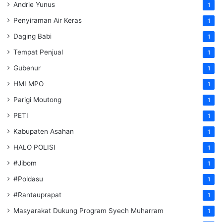
Andrie Yunus
1
Penyiraman Air Keras
1
Daging Babi
1
Tempat Penjual
1
Gubenur
1
HMI MPO
1
Parigi Moutong
1
PETI
1
Kabupaten Asahan
1
HALO POLISI
1
#Jibom
1
#Poldasu
1
#Rantauprapat
1
Masyarakat Dukung Program Syech Muharram
1