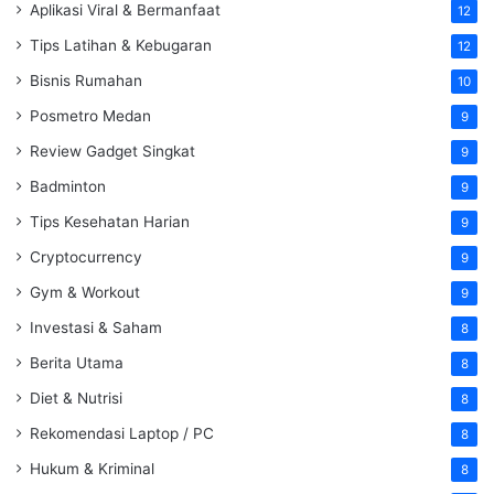
Aplikasi Viral & Bermanfaat
12
Tips Latihan & Kebugaran
12
Bisnis Rumahan
10
Posmetro Medan
9
Review Gadget Singkat
9
Badminton
9
Tips Kesehatan Harian
9
Cryptocurrency
9
Gym & Workout
9
Investasi & Saham
8
Berita Utama
8
Diet & Nutrisi
8
Rekomendasi Laptop / PC
8
Hukum & Kriminal
8