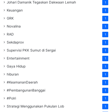
Johari Damanik Tegaskan Dakwaan Lemah
1
Keuangan
1
GRK
1
Novalina
1
RAD
1
Sekdaprov
1
Supervisi PKK Sumut di Sergai
1
Entertainment
1
Gaya Hidup
1
hiburan
1
#KeamananDaerah
1
#PembangunanBanggai
1
#Polri
1
Strategi Menggunakan Pukulan Lob
1