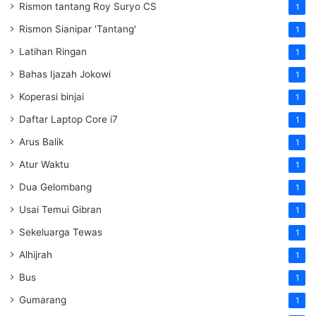
Rismon tantang Roy Suryo CS
1
Rismon Sianipar 'Tantang'
1
Latihan Ringan
1
Bahas Ijazah Jokowi
1
Koperasi binjai
1
Daftar Laptop Core i7
1
Arus Balik
1
Atur Waktu
1
Dua Gelombang
1
Usai Temui Gibran
1
Sekeluarga Tewas
1
Alhijrah
1
Bus
1
Gumarang
1