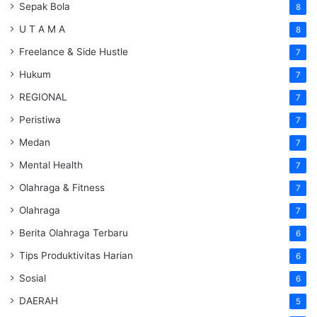
Sepak Bola
8
U T A M A
8
Freelance & Side Hustle
7
Hukum
7
REGIONAL
7
Peristiwa
7
Medan
7
Mental Health
7
Olahraga & Fitness
7
Olahraga
7
Berita Olahraga Terbaru
6
Tips Produktivitas Harian
6
Sosial
6
DAERAH
5