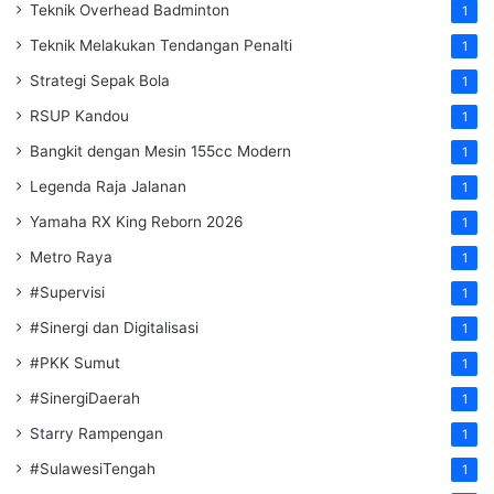
Teknik Overhead Badminton
1
Teknik Melakukan Tendangan Penalti
1
Strategi Sepak Bola
1
RSUP Kandou
1
Bangkit dengan Mesin 155cc Modern
1
Legenda Raja Jalanan
1
Yamaha RX King Reborn 2026
1
Metro Raya
1
#Supervisi
1
#Sinergi dan Digitalisasi
1
#PKK Sumut
1
#SinergiDaerah
1
Starry Rampengan
1
#SulawesiTengah
1