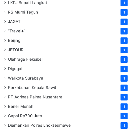
LKPJ Bupati Langkat
1
RS Murni Teguh
1
JAGAT
1
“Travel+”
1
Beijing
1
JETOUR
1
Olahraga Fleksibel
1
Digugat
1
Walikota Surabaya
1
Perkebunan Kepala Sawit
1
PT Agrinas Palma Nusantara
1
Bener Meriah
1
Capai Rp700 Juta
1
Diamankan Polres Lhokseumawe
1