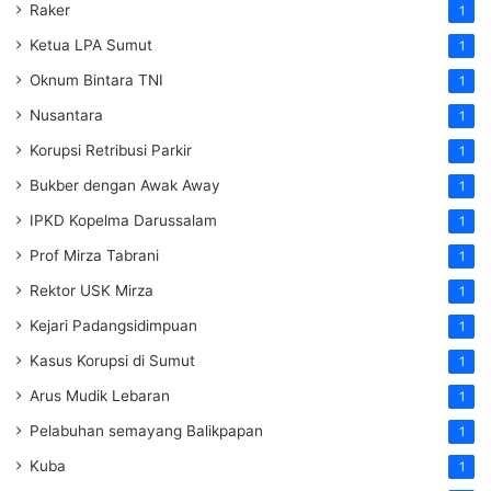
Raker
1
Ketua LPA Sumut
1
Oknum Bintara TNI
1
Nusantara
1
Korupsi Retribusi Parkir
1
Bukber dengan Awak Away
1
IPKD Kopelma Darussalam
1
Prof Mirza Tabrani
1
Rektor USK Mirza
1
Kejari Padangsidimpuan
1
Kasus Korupsi di Sumut
1
Arus Mudik Lebaran
1
Pelabuhan semayang Balikpapan
1
Kuba
1