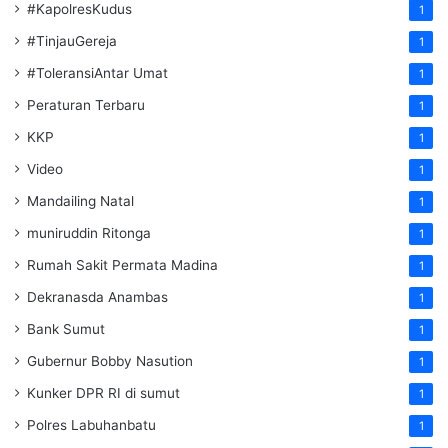
#KapolresKudus
1
#TinjauGereja
1
#ToleransiAntar Umat
1
Peraturan Terbaru
1
KKP
1
Video
1
Mandailing Natal
1
muniruddin Ritonga
1
Rumah Sakit Permata Madina
1
Dekranasda Anambas
1
Bank Sumut
1
Gubernur Bobby Nasution
1
Kunker DPR RI di sumut
1
Polres Labuhanbatu
1