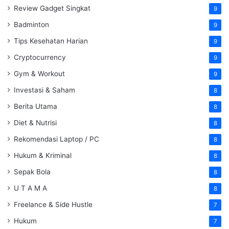
Review Gadget Singkat
9
Badminton
9
Tips Kesehatan Harian
9
Cryptocurrency
9
Gym & Workout
9
Investasi & Saham
8
Berita Utama
8
Diet & Nutrisi
8
Rekomendasi Laptop / PC
8
Hukum & Kriminal
8
Sepak Bola
8
U T A M A
8
Freelance & Side Hustle
7
Hukum
7