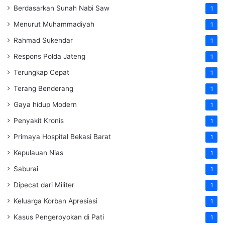
Berdasarkan Sunah Nabi Saw
1
Menurut Muhammadiyah
1
Rahmad Sukendar
1
Respons Polda Jateng
1
Terungkap Cepat
1
Terang Benderang
1
Gaya hidup Modern
1
Penyakit Kronis
1
Primaya Hospital Bekasi Barat
1
Kepulauan Nias
1
Saburai
1
Dipecat dari Militer
1
Keluarga Korban Apresiasi
1
Kasus Pengeroyokan di Pati
1