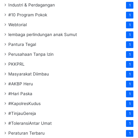
Industri & Perdagangan
1
#10 Program Pokok
1
Webtorial
1
lembaga perlindungan anak Sumut
1
Pantura Tegal
1
Perusahaan Tanpa Izin
1
PKKPRL
1
Masyarakat Diimbau
1
#AKBP Heru
1
#Hari Paska
1
#KapolresKudus
1
#TinjauGereja
1
#ToleransiAntar Umat
1
Peraturan Terbaru
1