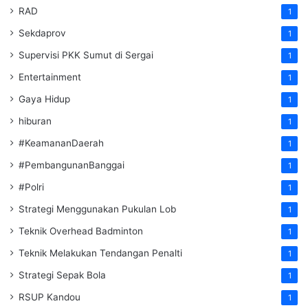
RAD
1
Sekdaprov
1
Supervisi PKK Sumut di Sergai
1
Entertainment
1
Gaya Hidup
1
hiburan
1
#KeamananDaerah
1
#PembangunanBanggai
1
#Polri
1
Strategi Menggunakan Pukulan Lob
1
Teknik Overhead Badminton
1
Teknik Melakukan Tendangan Penalti
1
Strategi Sepak Bola
1
RSUP Kandou
1