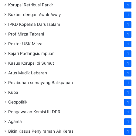
Korupsi Retribusi Parkir
1
Bukber dengan Awak Away
1
IPKD Kopelma Darussalam
1
Prof Mirza Tabrani
1
Rektor USK Mirza
1
Kejari Padangsidimpuan
1
Kasus Korupsi di Sumut
1
Arus Mudik Lebaran
1
Pelabuhan semayang Balikpapan
1
Kuba
1
Geopolitik
1
Pengawalan Komisi III DPR
1
Agama
1
Bikin Kasus Penyiraman Air Keras
1