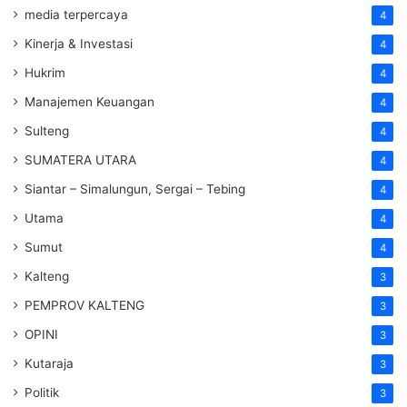
media terpercaya
4
Kinerja & Investasi
4
Hukrim
4
Manajemen Keuangan
4
Sulteng
4
SUMATERA UTARA
4
Siantar – Simalungun, Sergai – Tebing
4
Utama
4
Sumut
4
Kalteng
3
PEMPROV KALTENG
3
OPINI
3
Kutaraja
3
Politik
3