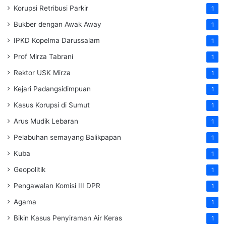
Korupsi Retribusi Parkir
1
Bukber dengan Awak Away
1
IPKD Kopelma Darussalam
1
Prof Mirza Tabrani
1
Rektor USK Mirza
1
Kejari Padangsidimpuan
1
Kasus Korupsi di Sumut
1
Arus Mudik Lebaran
1
Pelabuhan semayang Balikpapan
1
Kuba
1
Geopolitik
1
Pengawalan Komisi III DPR
1
Agama
1
Bikin Kasus Penyiraman Air Keras
1