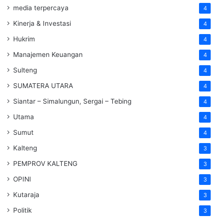
media terpercaya
4
Kinerja & Investasi
4
Hukrim
4
Manajemen Keuangan
4
Sulteng
4
SUMATERA UTARA
4
Siantar – Simalungun, Sergai – Tebing
4
Utama
4
Sumut
4
Kalteng
3
PEMPROV KALTENG
3
OPINI
3
Kutaraja
3
Politik
3