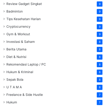
Review Gadget Singkat
9
Badminton
9
Tips Kesehatan Harian
9
Cryptocurrency
9
Gym & Workout
9
Investasi & Saham
8
Berita Utama
8
Diet & Nutrisi
8
Rekomendasi Laptop / PC
8
Hukum & Kriminal
8
Sepak Bola
8
U T A M A
8
Freelance & Side Hustle
7
Hukum
7