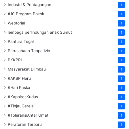
Industri & Perdagangan
1
#10 Program Pokok
1
Webtorial
1
lembaga perlindungan anak Sumut
1
Pantura Tegal
1
Perusahaan Tanpa Izin
1
PKKPRL
1
Masyarakat Diimbau
1
#AKBP Heru
1
#Hari Paska
1
#KapolresKudus
1
#TinjauGereja
1
#ToleransiAntar Umat
1
Peraturan Terbaru
1