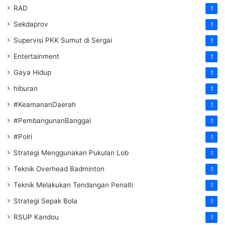
RAD
1
Sekdaprov
1
Supervisi PKK Sumut di Sergai
1
Entertainment
1
Gaya Hidup
1
hiburan
1
#KeamananDaerah
1
#PembangunanBanggai
1
#Polri
1
Strategi Menggunakan Pukulan Lob
1
Teknik Overhead Badminton
1
Teknik Melakukan Tendangan Penalti
1
Strategi Sepak Bola
1
RSUP Kandou
1