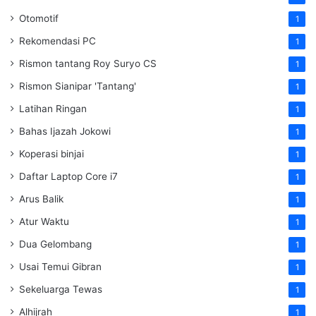
Otomotif
1
Rekomendasi PC
1
Rismon tantang Roy Suryo CS
1
Rismon Sianipar 'Tantang'
1
Latihan Ringan
1
Bahas Ijazah Jokowi
1
Koperasi binjai
1
Daftar Laptop Core i7
1
Arus Balik
1
Atur Waktu
1
Dua Gelombang
1
Usai Temui Gibran
1
Sekeluarga Tewas
1
Alhijrah
1