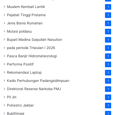
Mualem Kembali Lantik
1
Pejabat Tinggi Pratama
1
Jenis Bisnis Rumahan
1
Mutasi poldasu
1
Bupati Madina Saipullah Nasution
1
pada periode Triwulan I 2026
1
Pasca Banjir Hidrometeorologi
1
Performa Positif
1
Rekomendasi Laptop
1
Kadis Perhubungan Padangsidimpuan
1
Direktorat Reserse Narkoba PMJ
1
Pil Jin
1
Polrestro Jakbar
1
Bukittinggi
1