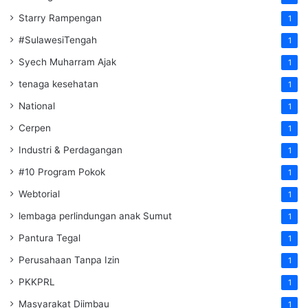
Starry Rampengan
1
#SulawesiTengah
1
Syech Muharram Ajak
1
tenaga kesehatan
1
National
1
Cerpen
1
Industri & Perdagangan
1
#10 Program Pokok
1
Webtorial
1
lembaga perlindungan anak Sumut
1
Pantura Tegal
1
Perusahaan Tanpa Izin
1
PKKPRL
1
Masyarakat Diimbau
1