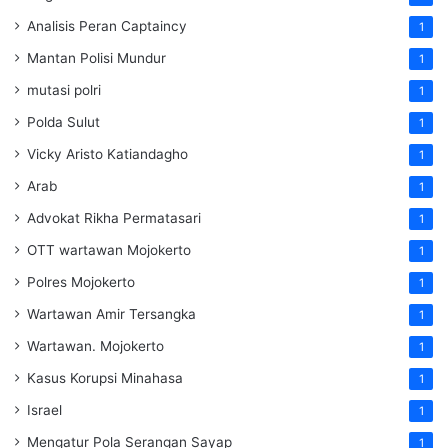
Analisis Peran Captaincy
1
Mantan Polisi Mundur
1
mutasi polri
1
Polda Sulut
1
Vicky Aristo Katiandagho
1
Arab
1
Advokat Rikha Permatasari
1
OTT wartawan Mojokerto
1
Polres Mojokerto
1
Wartawan Amir Tersangka
1
Wartawan. Mojokerto
1
Kasus Korupsi Minahasa
1
Israel
1
Mengatur Pola Serangan Sayap
1