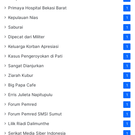
Primaya Hospital Bekasi Barat
1
Kepulauan Nias
1
Saburai
1
Dipecat dari Militer
1
Keluarga Korban Apresiasi
1
Kasus Pengeroyokan di Pati
1
Sangat Dianjurkan
1
Ziarah Kubur
1
Big Papa Cafe
1
Erris Julieta Napitupulu
1
Forum Pemred
1
Forum Pemred SMSI Sumut
1
Lilik Riadi Dalimunthe
1
Serikat Media Siber Indonesia
1