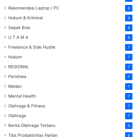
Rekomendasi Laptop / PC
8
Hukum & Kriminal
8
Sepak Bola
8
U T A M A
8
Freelance & Side Hustle
7
Hukum
7
REGIONAL
7
Peristiwa
7
Medan
7
Mental Health
7
Olahraga & Fitness
7
Olahraga
7
Berita Olahraga Terbaru
6
Tips Produktivitas Harian
6