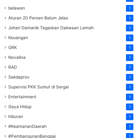
belawan
1
Aturan 20 Persen Belum Jelas
1
Johari Damanik Tegaskan Dakwaan Lemah
1
Keuangan
1
GRK
1
Novalina
1
RAD
1
Sekdaprov
1
Supervisi PKK Sumut di Sergai
1
Entertainment
1
Gaya Hidup
1
hiburan
1
#KeamananDaerah
1
#PembangunanBanggai
1