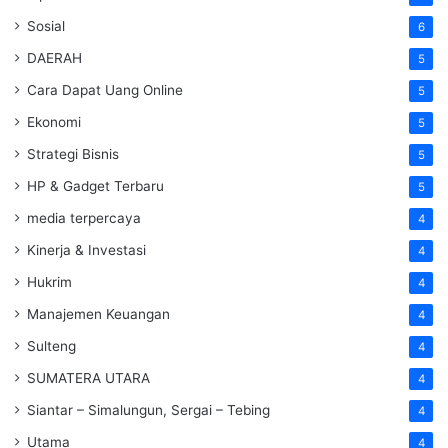
Sosial
6
DAERAH
5
Cara Dapat Uang Online
5
Ekonomi
5
Strategi Bisnis
5
HP & Gadget Terbaru
5
media terpercaya
4
Kinerja & Investasi
4
Hukrim
4
Manajemen Keuangan
4
Sulteng
4
SUMATERA UTARA
4
Siantar – Simalungun, Sergai – Tebing
4
Utama
4