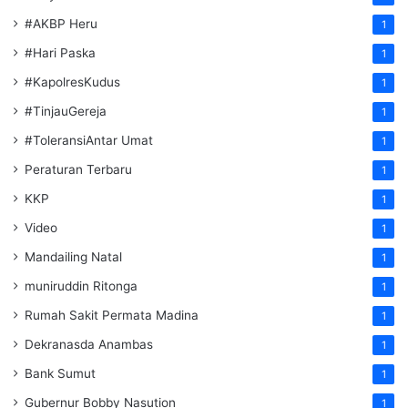
#AKBP Heru
1
#Hari Paska
1
#KapolresKudus
1
#TinjauGereja
1
#ToleransiAntar Umat
1
Peraturan Terbaru
1
KKP
1
Video
1
Mandailing Natal
1
muniruddin Ritonga
1
Rumah Sakit Permata Madina
1
Dekranasda Anambas
1
Bank Sumut
1
Gubernur Bobby Nasution
1