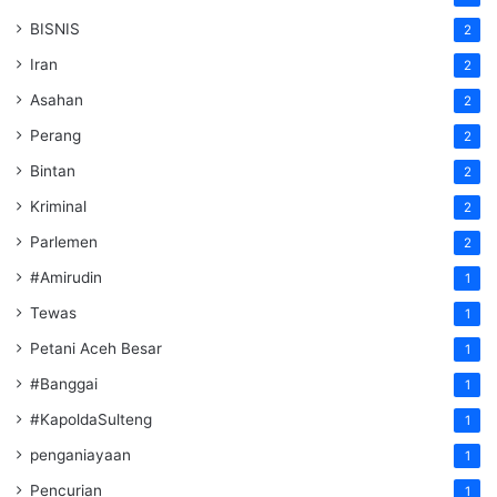
BISNIS
2
Iran
2
Asahan
2
Perang
2
Bintan
2
Kriminal
2
Parlemen
2
#Amirudin
1
Tewas
1
Petani Aceh Besar
1
#Banggai
1
#KapoldaSulteng
1
penganiayaan
1
Pencurian
1