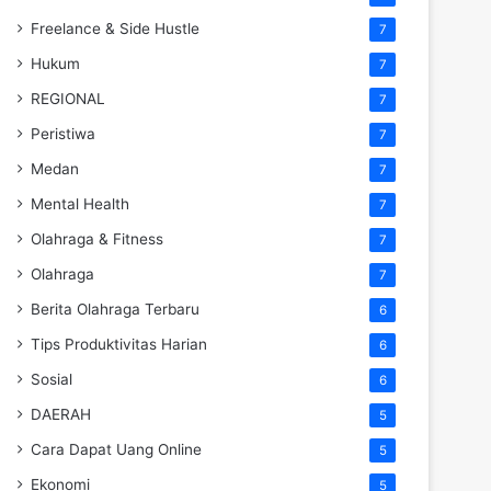
Freelance & Side Hustle
7
Hukum
7
REGIONAL
7
Peristiwa
7
Medan
7
Mental Health
7
Olahraga & Fitness
7
Olahraga
7
Berita Olahraga Terbaru
6
Tips Produktivitas Harian
6
Sosial
6
DAERAH
5
Cara Dapat Uang Online
5
Ekonomi
5