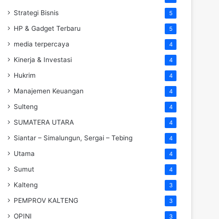
Strategi Bisnis
5
HP & Gadget Terbaru
5
media terpercaya
4
Kinerja & Investasi
4
Hukrim
4
Manajemen Keuangan
4
Sulteng
4
SUMATERA UTARA
4
Siantar – Simalungun, Sergai – Tebing
4
Utama
4
Sumut
4
Kalteng
3
PEMPROV KALTENG
3
OPINI
3