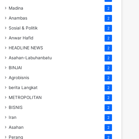
Madina
2
Anambas
2
Sosial & Politik
2
Anwar Hafid
2
HEADLINE NEWS
2
Asahan-Labuhanbatu
2
BINJAI
2
Agrobisnis
2
berita Langkat
2
METROPOLITAN
2
BISNIS
2
Iran
2
Asahan
2
Perang
2