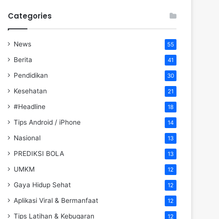
Categories
News
55
Berita
41
Pendidikan
30
Kesehatan
21
#Headline
18
Tips Android / iPhone
14
Nasional
13
PREDIKSI BOLA
13
UMKM
12
Gaya Hidup Sehat
12
Aplikasi Viral & Bermanfaat
12
Tips Latihan & Kebugaran
12