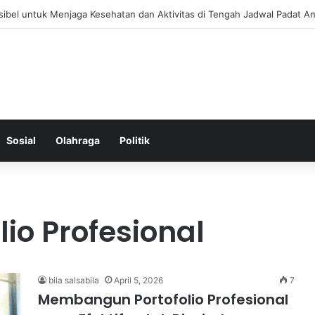
 Menjaga Keseimbangan Hormon Wanita Menjelang Menopause
Sosial
Olahraga
Politik
io Profesional
bila salsabila
April 5, 2026
7
Membangun Portofolio Profesional