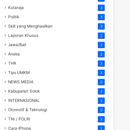
Kutaraja
3
Politik
3
Skill yang Menghasilkan
3
Laporan Khusus
2
Jawa/Bali
2
Aneka
2
THR
2
Tips UMKM
2
NEWS MEDIA
2
Kabupaten Solok
2
INTERNASIONAL
2
Otomotif & Teknologi
2
TNI / POLRI
2
Cara iPhone
2