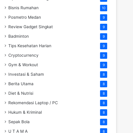
Bisnis Rumahan
10
Posmetro Medan
9
Review Gadget Singkat
9
Badminton
9
Tips Kesehatan Harian
9
Cryptocurrency
9
Gym & Workout
9
Investasi & Saham
8
Berita Utama
8
Diet & Nutrisi
8
Rekomendasi Laptop / PC
8
Hukum & Kriminal
8
Sepak Bola
8
U T A M A
8