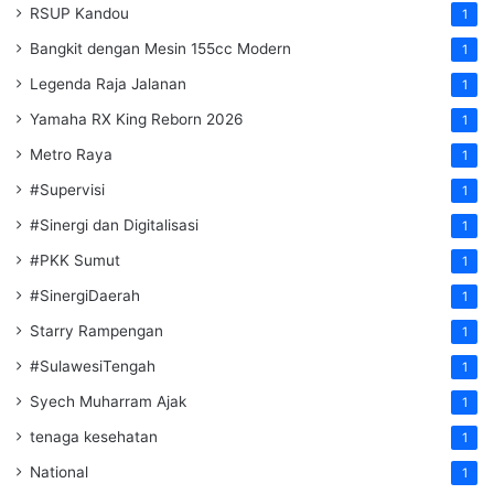
RSUP Kandou
1
Bangkit dengan Mesin 155cc Modern
1
Legenda Raja Jalanan
1
Yamaha RX King Reborn 2026
1
Metro Raya
1
#Supervisi
1
#Sinergi dan Digitalisasi
1
#PKK Sumut
1
#SinergiDaerah
1
Starry Rampengan
1
#SulawesiTengah
1
Syech Muharram Ajak
1
tenaga kesehatan
1
National
1