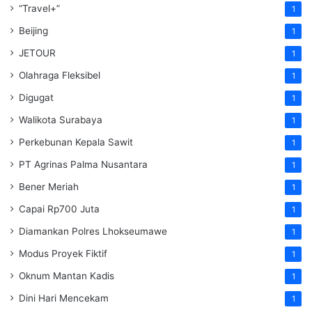
“Travel+”
1
Beijing
1
JETOUR
1
Olahraga Fleksibel
1
Digugat
1
Walikota Surabaya
1
Perkebunan Kepala Sawit
1
PT Agrinas Palma Nusantara
1
Bener Meriah
1
Capai Rp700 Juta
1
Diamankan Polres Lhokseumawe
1
Modus Proyek Fiktif
1
Oknum Mantan Kadis
1
Dini Hari Mencekam
1