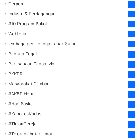
Cerpen
1
Industri & Perdagangan
1
#10 Program Pokok
1
Webtorial
1
lembaga perlindungan anak Sumut
1
Pantura Tegal
1
Perusahaan Tanpa Izin
1
PKKPRL
1
Masyarakat Diimbau
1
#AKBP Heru
1
#Hari Paska
1
#KapolresKudus
1
#TinjauGereja
1
#ToleransiAntar Umat
1