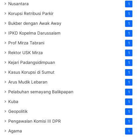
Nusantara
1
Korupsi Retribusi Parkir
1
Bukber dengan Awak Away
1
IPKD Kopelma Darussalam
1
Prof Mirza Tabrani
1
Rektor USK Mirza
1
Kejari Padangsidimpuan
1
Kasus Korupsi di Sumut
1
Arus Mudik Lebaran
1
Pelabuhan semayang Balikpapan
1
Kuba
1
Geopolitik
1
Pengawalan Komisi III DPR
1
Agama
1