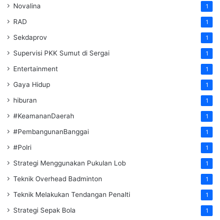
Novalina
1
RAD
1
Sekdaprov
1
Supervisi PKK Sumut di Sergai
1
Entertainment
1
Gaya Hidup
1
hiburan
1
#KeamananDaerah
1
#PembangunanBanggai
1
#Polri
1
Strategi Menggunakan Pukulan Lob
1
Teknik Overhead Badminton
1
Teknik Melakukan Tendangan Penalti
1
Strategi Sepak Bola
1