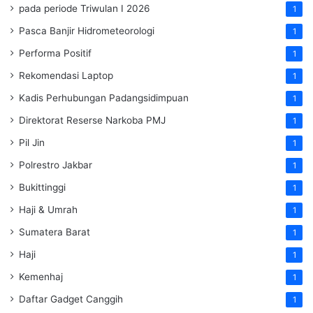
pada periode Triwulan I 2026
1
Pasca Banjir Hidrometeorologi
1
Performa Positif
1
Rekomendasi Laptop
1
Kadis Perhubungan Padangsidimpuan
1
Direktorat Reserse Narkoba PMJ
1
Pil Jin
1
Polrestro Jakbar
1
Bukittinggi
1
Haji & Umrah
1
Sumatera Barat
1
Haji
1
Kemenhaj
1
Daftar Gadget Canggih
1