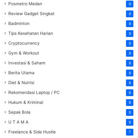
Posmetro Medan
9
Review Gadget Singkat
9
Badminton
9
Tips Kesehatan Harian
9
Cryptocurrency
9
Gym & Workout
9
Investasi & Saham
8
Berita Utama
8
Diet & Nutrisi
8
Rekomendasi Laptop / PC
8
Hukum & Kriminal
8
Sepak Bola
8
U T A M A
8
Freelance & Side Hustle
7