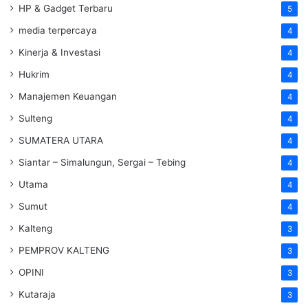
HP & Gadget Terbaru
5
media terpercaya
4
Kinerja & Investasi
4
Hukrim
4
Manajemen Keuangan
4
Sulteng
4
SUMATERA UTARA
4
Siantar – Simalungun, Sergai – Tebing
4
Utama
4
Sumut
4
Kalteng
3
PEMPROV KALTENG
3
OPINI
3
Kutaraja
3