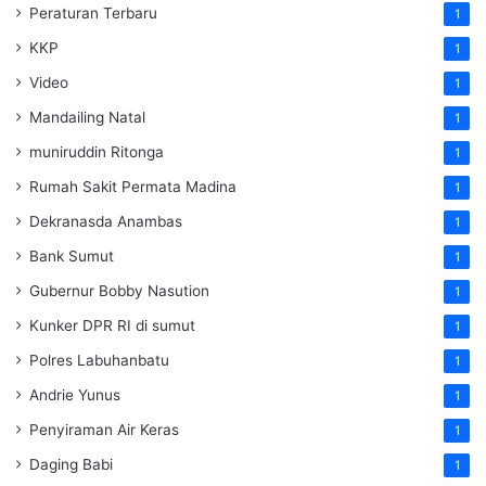
Peraturan Terbaru
1
KKP
1
Video
1
Mandailing Natal
1
muniruddin Ritonga
1
Rumah Sakit Permata Madina
1
Dekranasda Anambas
1
Bank Sumut
1
Gubernur Bobby Nasution
1
Kunker DPR RI di sumut
1
Polres Labuhanbatu
1
Andrie Yunus
1
Penyiraman Air Keras
1
Daging Babi
1