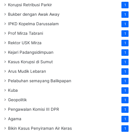
Korupsi Retribusi Parkir
1
Bukber dengan Awak Away
1
IPKD Kopelma Darussalam
1
Prof Mirza Tabrani
1
Rektor USK Mirza
1
Kejari Padangsidimpuan
1
Kasus Korupsi di Sumut
1
Arus Mudik Lebaran
1
Pelabuhan semayang Balikpapan
1
Kuba
1
Geopolitik
1
Pengawalan Komisi III DPR
1
Agama
1
Bikin Kasus Penyiraman Air Keras
1