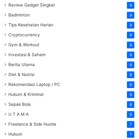
Review Gadget Singkat
9
Badminton
9
Tips Kesehatan Harian
9
Cryptocurrency
9
Gym & Workout
9
Investasi & Saham
8
Berita Utama
8
Diet & Nutrisi
8
Rekomendasi Laptop / PC
8
Hukum & Kriminal
8
Sepak Bola
8
U T A M A
8
Freelance & Side Hustle
7
Hukum
7