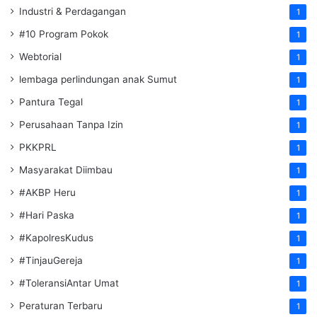
Industri & Perdagangan
1
#10 Program Pokok
1
Webtorial
1
lembaga perlindungan anak Sumut
1
Pantura Tegal
1
Perusahaan Tanpa Izin
1
PKKPRL
1
Masyarakat Diimbau
1
#AKBP Heru
1
#Hari Paska
1
#KapolresKudus
1
#TinjauGereja
1
#ToleransiAntar Umat
1
Peraturan Terbaru
1