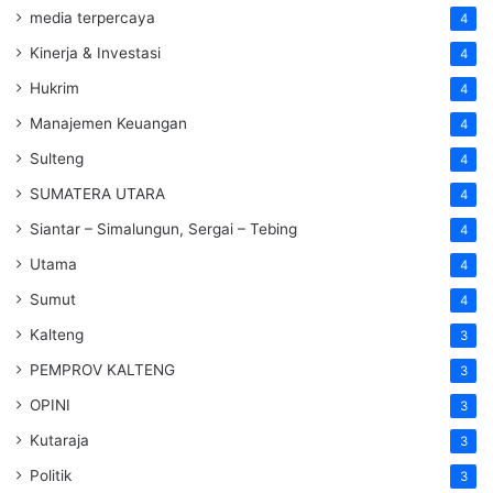
media terpercaya
4
Kinerja & Investasi
4
Hukrim
4
Manajemen Keuangan
4
Sulteng
4
SUMATERA UTARA
4
Siantar – Simalungun, Sergai – Tebing
4
Utama
4
Sumut
4
Kalteng
3
PEMPROV KALTENG
3
OPINI
3
Kutaraja
3
Politik
3