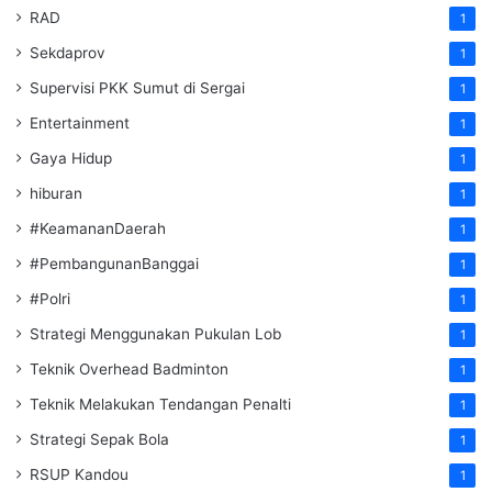
RAD
1
Sekdaprov
1
Supervisi PKK Sumut di Sergai
1
Entertainment
1
Gaya Hidup
1
hiburan
1
#KeamananDaerah
1
#PembangunanBanggai
1
#Polri
1
Strategi Menggunakan Pukulan Lob
1
Teknik Overhead Badminton
1
Teknik Melakukan Tendangan Penalti
1
Strategi Sepak Bola
1
RSUP Kandou
1