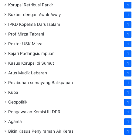
Korupsi Retribusi Parkir
1
Bukber dengan Awak Away
1
IPKD Kopelma Darussalam
1
Prof Mirza Tabrani
1
Rektor USK Mirza
1
Kejari Padangsidimpuan
1
Kasus Korupsi di Sumut
1
Arus Mudik Lebaran
1
Pelabuhan semayang Balikpapan
1
Kuba
1
Geopolitik
1
Pengawalan Komisi III DPR
1
Agama
1
Bikin Kasus Penyiraman Air Keras
1