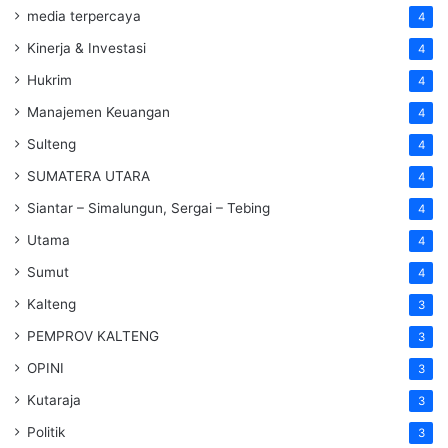
media terpercaya
4
Kinerja & Investasi
4
Hukrim
4
Manajemen Keuangan
4
Sulteng
4
SUMATERA UTARA
4
Siantar – Simalungun, Sergai – Tebing
4
Utama
4
Sumut
4
Kalteng
3
PEMPROV KALTENG
3
OPINI
3
Kutaraja
3
Politik
3