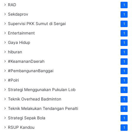
RAD
1
Sekdaprov
1
Supervisi PKK Sumut di Sergai
1
Entertainment
1
Gaya Hidup
1
hiburan
1
#KeamananDaerah
1
#PembangunanBanggai
1
#Polri
1
Strategi Menggunakan Pukulan Lob
1
Teknik Overhead Badminton
1
Teknik Melakukan Tendangan Penalti
1
Strategi Sepak Bola
1
RSUP Kandou
1