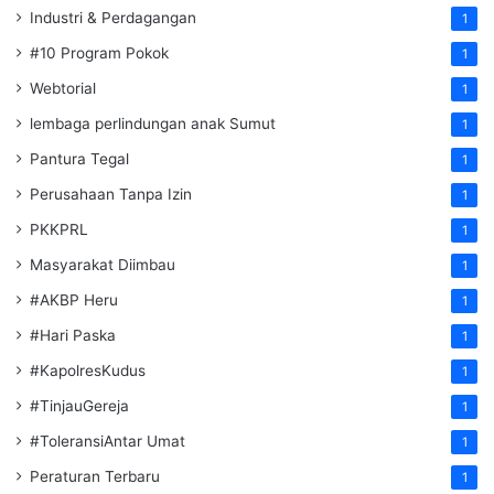
Industri & Perdagangan
1
#10 Program Pokok
1
Webtorial
1
lembaga perlindungan anak Sumut
1
Pantura Tegal
1
Perusahaan Tanpa Izin
1
PKKPRL
1
Masyarakat Diimbau
1
#AKBP Heru
1
#Hari Paska
1
#KapolresKudus
1
#TinjauGereja
1
#ToleransiAntar Umat
1
Peraturan Terbaru
1