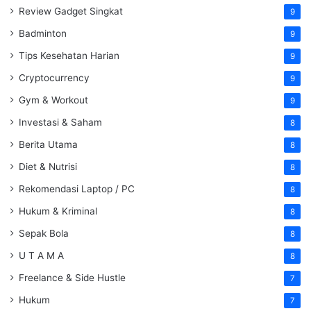
Review Gadget Singkat
9
Badminton
9
Tips Kesehatan Harian
9
Cryptocurrency
9
Gym & Workout
9
Investasi & Saham
8
Berita Utama
8
Diet & Nutrisi
8
Rekomendasi Laptop / PC
8
Hukum & Kriminal
8
Sepak Bola
8
U T A M A
8
Freelance & Side Hustle
7
Hukum
7