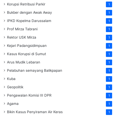
Korupsi Retribusi Parkir
1
Bukber dengan Awak Away
1
IPKD Kopelma Darussalam
1
Prof Mirza Tabrani
1
Rektor USK Mirza
1
Kejari Padangsidimpuan
1
Kasus Korupsi di Sumut
1
Arus Mudik Lebaran
1
Pelabuhan semayang Balikpapan
1
Kuba
1
Geopolitik
1
Pengawalan Komisi III DPR
1
Agama
1
Bikin Kasus Penyiraman Air Keras
1