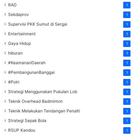
RAD
1
Sekdaprov
1
Supervisi PKK Sumut di Sergai
1
Entertainment
1
Gaya Hidup
1
hiburan
1
#KeamananDaerah
1
#PembangunanBanggai
1
#Polri
1
Strategi Menggunakan Pukulan Lob
1
Teknik Overhead Badminton
1
Teknik Melakukan Tendangan Penalti
1
Strategi Sepak Bola
1
RSUP Kandou
1