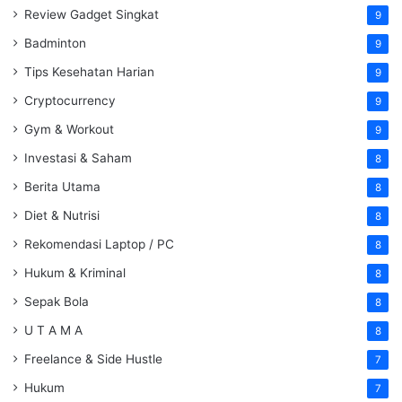
Review Gadget Singkat
9
Badminton
9
Tips Kesehatan Harian
9
Cryptocurrency
9
Gym & Workout
9
Investasi & Saham
8
Berita Utama
8
Diet & Nutrisi
8
Rekomendasi Laptop / PC
8
Hukum & Kriminal
8
Sepak Bola
8
U T A M A
8
Freelance & Side Hustle
7
Hukum
7