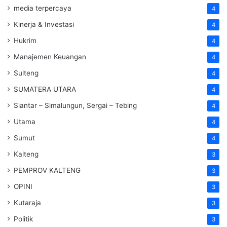
media terpercaya
4
Kinerja & Investasi
4
Hukrim
4
Manajemen Keuangan
4
Sulteng
4
SUMATERA UTARA
4
Siantar – Simalungun, Sergai – Tebing
4
Utama
4
Sumut
4
Kalteng
3
PEMPROV KALTENG
3
OPINI
3
Kutaraja
3
Politik
3