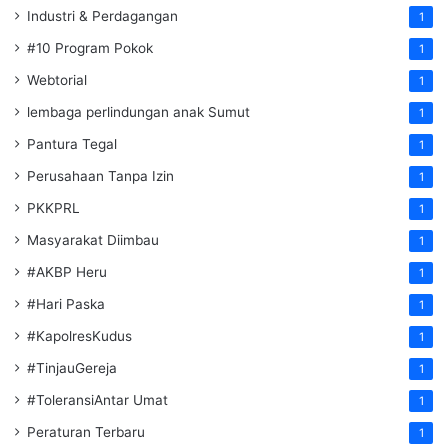
Industri & Perdagangan
1
#10 Program Pokok
1
Webtorial
1
lembaga perlindungan anak Sumut
1
Pantura Tegal
1
Perusahaan Tanpa Izin
1
PKKPRL
1
Masyarakat Diimbau
1
#AKBP Heru
1
#Hari Paska
1
#KapolresKudus
1
#TinjauGereja
1
#ToleransiAntar Umat
1
Peraturan Terbaru
1