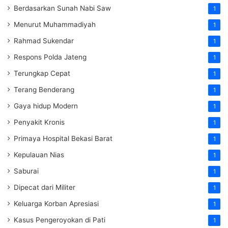
Berdasarkan Sunah Nabi Saw
1
Menurut Muhammadiyah
1
Rahmad Sukendar
1
Respons Polda Jateng
1
Terungkap Cepat
1
Terang Benderang
1
Gaya hidup Modern
1
Penyakit Kronis
1
Primaya Hospital Bekasi Barat
1
Kepulauan Nias
1
Saburai
1
Dipecat dari Militer
1
Keluarga Korban Apresiasi
1
Kasus Pengeroyokan di Pati
1