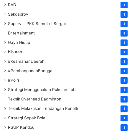
RAD
1
Sekdaprov
1
Supervisi PKK Sumut di Sergai
1
Entertainment
1
Gaya Hidup
1
hiburan
1
#KeamananDaerah
1
#PembangunanBanggai
1
#Polri
1
Strategi Menggunakan Pukulan Lob
1
Teknik Overhead Badminton
1
Teknik Melakukan Tendangan Penalti
1
Strategi Sepak Bola
1
RSUP Kandou
1