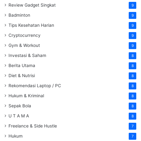
Review Gadget Singkat
9
Badminton
9
Tips Kesehatan Harian
9
Cryptocurrency
9
Gym & Workout
9
Investasi & Saham
8
Berita Utama
8
Diet & Nutrisi
8
Rekomendasi Laptop / PC
8
Hukum & Kriminal
8
Sepak Bola
8
U T A M A
8
Freelance & Side Hustle
7
Hukum
7