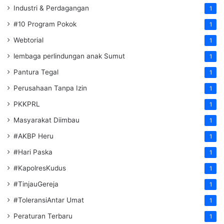
Industri & Perdagangan
1
#10 Program Pokok
1
Webtorial
1
lembaga perlindungan anak Sumut
1
Pantura Tegal
1
Perusahaan Tanpa Izin
1
PKKPRL
1
Masyarakat Diimbau
1
#AKBP Heru
1
#Hari Paska
1
#KapolresKudus
1
#TinjauGereja
1
#ToleransiAntar Umat
1
Peraturan Terbaru
1