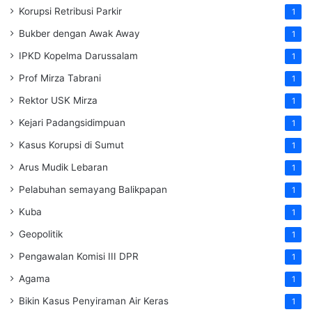
Korupsi Retribusi Parkir
1
Bukber dengan Awak Away
1
IPKD Kopelma Darussalam
1
Prof Mirza Tabrani
1
Rektor USK Mirza
1
Kejari Padangsidimpuan
1
Kasus Korupsi di Sumut
1
Arus Mudik Lebaran
1
Pelabuhan semayang Balikpapan
1
Kuba
1
Geopolitik
1
Pengawalan Komisi III DPR
1
Agama
1
Bikin Kasus Penyiraman Air Keras
1