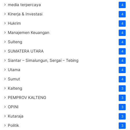
media terpercaya
4
Kinerja & Investasi
4
Hukrim
4
Manajemen Keuangan
4
Sulteng
4
SUMATERA UTARA
4
Siantar – Simalungun, Sergai – Tebing
4
Utama
4
Sumut
4
Kalteng
3
PEMPROV KALTENG
3
OPINI
3
Kutaraja
3
Politik
3