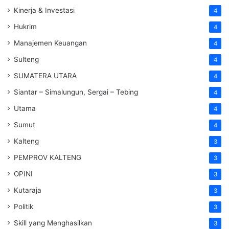
Kinerja & Investasi
4
Hukrim
4
Manajemen Keuangan
4
Sulteng
4
SUMATERA UTARA
4
Siantar – Simalungun, Sergai – Tebing
4
Utama
4
Sumut
4
Kalteng
3
PEMPROV KALTENG
3
OPINI
3
Kutaraja
3
Politik
3
Skill yang Menghasilkan
3