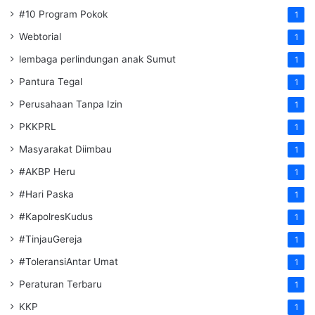
#10 Program Pokok
1
Webtorial
1
lembaga perlindungan anak Sumut
1
Pantura Tegal
1
Perusahaan Tanpa Izin
1
PKKPRL
1
Masyarakat Diimbau
1
#AKBP Heru
1
#Hari Paska
1
#KapolresKudus
1
#TinjauGereja
1
#ToleransiAntar Umat
1
Peraturan Terbaru
1
KKP
1