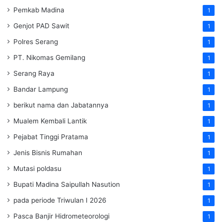
Pemkab Madina
1
Genjot PAD Sawit
1
Polres Serang
1
PT. Nikomas Gemilang
1
Serang Raya
1
Bandar Lampung
1
berikut nama dan Jabatannya
1
Mualem Kembali Lantik
1
Pejabat Tinggi Pratama
1
Jenis Bisnis Rumahan
1
Mutasi poldasu
1
Bupati Madina Saipullah Nasution
1
pada periode Triwulan I 2026
1
Pasca Banjir Hidrometeorologi
1