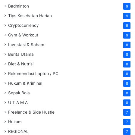
Badminton
9
Tips Kesehatan Harian
9
Cryptocurrency
9
Gym & Workout
9
Investasi & Saham
8
Berita Utama
8
Diet & Nutrisi
8
Rekomendasi Laptop / PC
8
Hukum & Kriminal
8
Sepak Bola
8
U T A M A
8
Freelance & Side Hustle
7
Hukum
7
REGIONAL
7