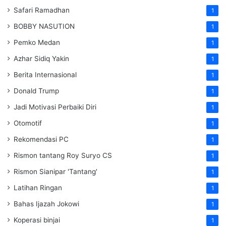
Safari Ramadhan
1
BOBBY NASUTION
1
Pemko Medan
1
Azhar Sidiq Yakin
1
Berita Internasional
1
Donald Trump
1
Jadi Motivasi Perbaiki Diri
1
Otomotif
1
Rekomendasi PC
1
Rismon tantang Roy Suryo CS
1
Rismon Sianipar 'Tantang'
1
Latihan Ringan
1
Bahas Ijazah Jokowi
1
Koperasi binjai
1