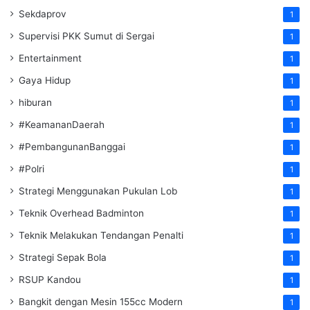
Sekdaprov
1
Supervisi PKK Sumut di Sergai
1
Entertainment
1
Gaya Hidup
1
hiburan
1
#KeamananDaerah
1
#PembangunanBanggai
1
#Polri
1
Strategi Menggunakan Pukulan Lob
1
Teknik Overhead Badminton
1
Teknik Melakukan Tendangan Penalti
1
Strategi Sepak Bola
1
RSUP Kandou
1
Bangkit dengan Mesin 155cc Modern
1