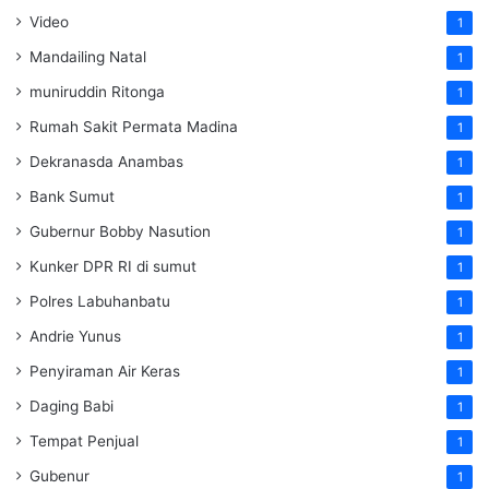
Video
1
Mandailing Natal
1
muniruddin Ritonga
1
Rumah Sakit Permata Madina
1
Dekranasda Anambas
1
Bank Sumut
1
Gubernur Bobby Nasution
1
Kunker DPR RI di sumut
1
Polres Labuhanbatu
1
Andrie Yunus
1
Penyiraman Air Keras
1
Daging Babi
1
Tempat Penjual
1
Gubenur
1