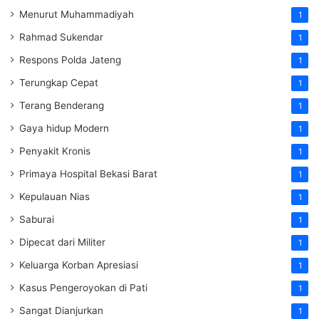
Menurut Muhammadiyah
1
Rahmad Sukendar
1
Respons Polda Jateng
1
Terungkap Cepat
1
Terang Benderang
1
Gaya hidup Modern
1
Penyakit Kronis
1
Primaya Hospital Bekasi Barat
1
Kepulauan Nias
1
Saburai
1
Dipecat dari Militer
1
Keluarga Korban Apresiasi
1
Kasus Pengeroyokan di Pati
1
Sangat Dianjurkan
1