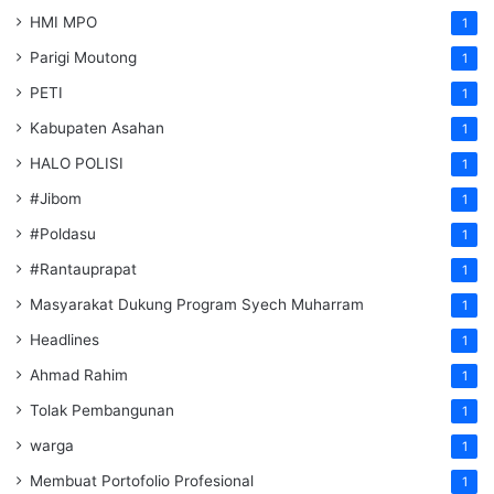
HMI MPO
1
Parigi Moutong
1
PETI
1
Kabupaten Asahan
1
HALO POLISI
1
#Jibom
1
#Poldasu
1
#Rantauprapat
1
Masyarakat Dukung Program Syech Muharram
1
Headlines
1
Ahmad Rahim
1
Tolak Pembangunan
1
warga
1
Membuat Portofolio Profesional
1