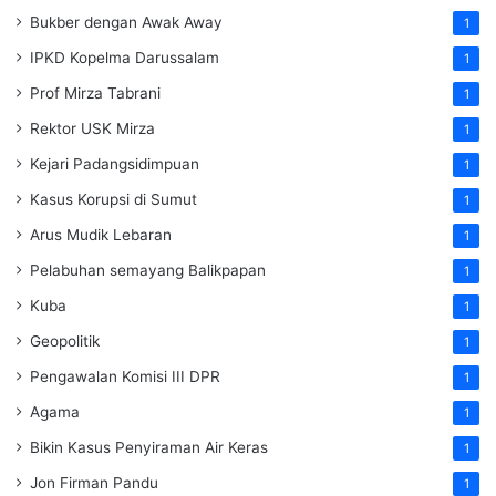
Bukber dengan Awak Away
1
IPKD Kopelma Darussalam
1
Prof Mirza Tabrani
1
Rektor USK Mirza
1
Kejari Padangsidimpuan
1
Kasus Korupsi di Sumut
1
Arus Mudik Lebaran
1
Pelabuhan semayang Balikpapan
1
Kuba
1
Geopolitik
1
Pengawalan Komisi III DPR
1
Agama
1
Bikin Kasus Penyiraman Air Keras
1
Jon Firman Pandu
1