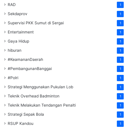
RAD
1
Sekdaprov
1
Supervisi PKK Sumut di Sergai
1
Entertainment
1
Gaya Hidup
1
hiburan
1
#KeamananDaerah
1
#PembangunanBanggai
1
#Polri
1
Strategi Menggunakan Pukulan Lob
1
Teknik Overhead Badminton
1
Teknik Melakukan Tendangan Penalti
1
Strategi Sepak Bola
1
RSUP Kandou
1