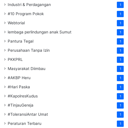
Industri & Perdagangan
1
#10 Program Pokok
1
Webtorial
1
lembaga perlindungan anak Sumut
1
Pantura Tegal
1
Perusahaan Tanpa Izin
1
PKKPRL
1
Masyarakat Diimbau
1
#AKBP Heru
1
#Hari Paska
1
#KapolresKudus
1
#TinjauGereja
1
#ToleransiAntar Umat
1
Peraturan Terbaru
1