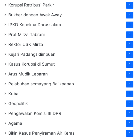
Korupsi Retribusi Parkir
1
Bukber dengan Awak Away
1
IPKD Kopelma Darussalam
1
Prof Mirza Tabrani
1
Rektor USK Mirza
1
Kejari Padangsidimpuan
1
Kasus Korupsi di Sumut
1
Arus Mudik Lebaran
1
Pelabuhan semayang Balikpapan
1
Kuba
1
Geopolitik
1
Pengawalan Komisi III DPR
1
Agama
1
Bikin Kasus Penyiraman Air Keras
1