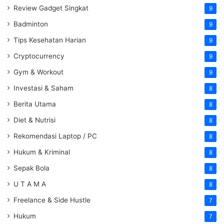
Review Gadget Singkat
9
Badminton
9
Tips Kesehatan Harian
9
Cryptocurrency
9
Gym & Workout
9
Investasi & Saham
8
Berita Utama
8
Diet & Nutrisi
8
Rekomendasi Laptop / PC
8
Hukum & Kriminal
8
Sepak Bola
8
U T A M A
8
Freelance & Side Hustle
7
Hukum
7