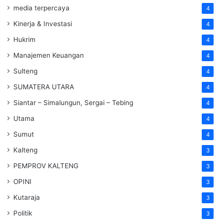
media terpercaya
4
Kinerja & Investasi
4
Hukrim
4
Manajemen Keuangan
4
Sulteng
4
SUMATERA UTARA
4
Siantar – Simalungun, Sergai – Tebing
4
Utama
4
Sumut
4
Kalteng
3
PEMPROV KALTENG
3
OPINI
3
Kutaraja
3
Politik
3