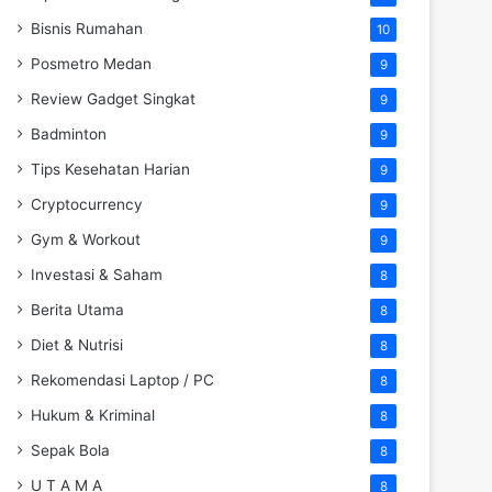
Bisnis Rumahan
10
Posmetro Medan
9
Review Gadget Singkat
9
Badminton
9
Tips Kesehatan Harian
9
Cryptocurrency
9
Gym & Workout
9
Investasi & Saham
8
Berita Utama
8
Diet & Nutrisi
8
Rekomendasi Laptop / PC
8
Hukum & Kriminal
8
Sepak Bola
8
U T A M A
8