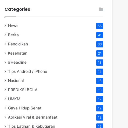
Categories
News
55
Berita
41
Pendidikan
30
Kesehatan
21
#Headline
18
Tips Android / iPhone
14
Nasional
13
PREDIKSI BOLA
13
UMKM
12
Gaya Hidup Sehat
12
Aplikasi Viral & Bermanfaat
12
Tips Latihan & Kebugaran
12