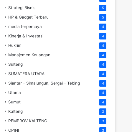
Strategi Bisnis
5
HP & Gadget Terbaru
5
media terpercaya
4
Kinerja & Investasi
4
Hukrim
4
Manajemen Keuangan
4
Sulteng
4
SUMATERA UTARA
4
Siantar – Simalungun, Sergai – Tebing
4
Utama
4
Sumut
4
Kalteng
3
PEMPROV KALTENG
3
OPINI
3