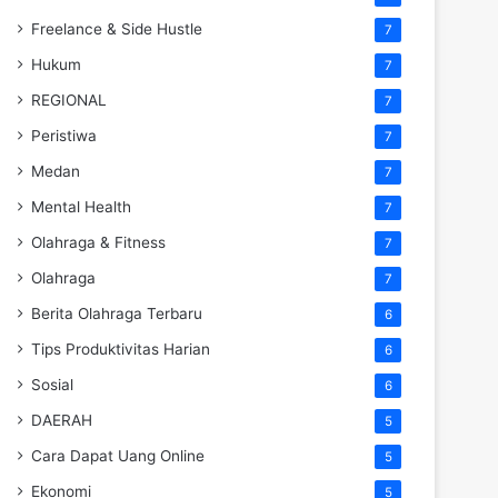
Freelance & Side Hustle
7
Hukum
7
REGIONAL
7
Peristiwa
7
Medan
7
Mental Health
7
Olahraga & Fitness
7
Olahraga
7
Berita Olahraga Terbaru
6
Tips Produktivitas Harian
6
Sosial
6
DAERAH
5
Cara Dapat Uang Online
5
Ekonomi
5