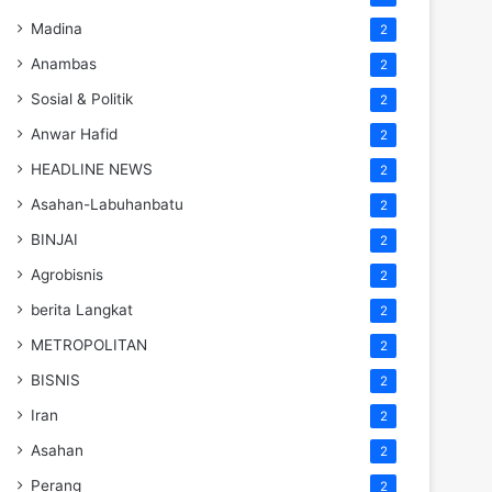
Madina
2
Anambas
2
Sosial & Politik
2
Anwar Hafid
2
HEADLINE NEWS
2
Asahan-Labuhanbatu
2
BINJAI
2
Agrobisnis
2
berita Langkat
2
METROPOLITAN
2
BISNIS
2
Iran
2
Asahan
2
Perang
2