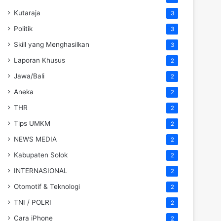
Kutaraja
3
Politik
3
Skill yang Menghasilkan
3
Laporan Khusus
2
Jawa/Bali
2
Aneka
2
THR
2
Tips UMKM
2
NEWS MEDIA
2
Kabupaten Solok
2
INTERNASIONAL
2
Otomotif & Teknologi
2
TNI / POLRI
2
Cara iPhone
2