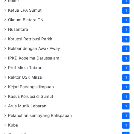
Raker
1
Ketua LPA Sumut
1
Oknum Bintara TNI
1
Nusantara
1
Korupsi Retribusi Parkir
1
Bukber dengan Awak Away
1
IPKD Kopelma Darussalam
1
Prof Mirza Tabrani
1
Rektor USK Mirza
1
Kejari Padangsidimpuan
1
Kasus Korupsi di Sumut
1
Arus Mudik Lebaran
1
Pelabuhan semayang Balikpapan
1
Kuba
1