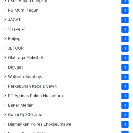
LKPJ Bupati Langkat
1
RS Murni Teguh
1
JAGAT
1
“Travel+”
1
Beijing
1
JETOUR
1
Olahraga Fleksibel
1
Digugat
1
Walikota Surabaya
1
Perkebunan Kepala Sawit
1
PT Agrinas Palma Nusantara
1
Bener Meriah
1
Capai Rp700 Juta
1
Diamankan Polres Lhokseumawe
1