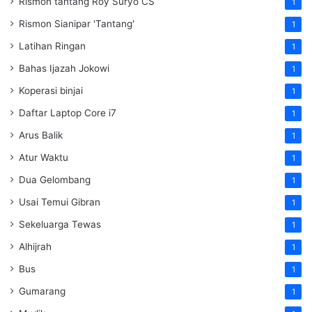
Rismon tantang Roy Suryo CS
1
Rismon Sianipar 'Tantang'
1
Latihan Ringan
1
Bahas Ijazah Jokowi
1
Koperasi binjai
1
Daftar Laptop Core i7
1
Arus Balik
1
Atur Waktu
1
Dua Gelombang
1
Usai Temui Gibran
1
Sekeluarga Tewas
1
Alhijrah
1
Bus
1
Gumarang
1