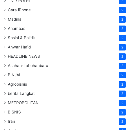
TNI / POLRI
2
Cara iPhone
2
Madina
2
Anambas
2
Sosial & Politik
2
Anwar Hafid
2
HEADLINE NEWS
2
Asahan-Labuhanbatu
2
BINJAI
2
Agrobisnis
2
berita Langkat
2
METROPOLITAN
2
BISNIS
2
Iran
2