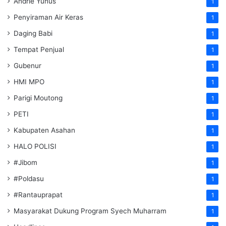
Andrie Yunus
1
Penyiraman Air Keras
1
Daging Babi
1
Tempat Penjual
1
Gubenur
1
HMI MPO
1
Parigi Moutong
1
PETI
1
Kabupaten Asahan
1
HALO POLISI
1
#Jibom
1
#Poldasu
1
#Rantauprapat
1
Masyarakat Dukung Program Syech Muharram
1