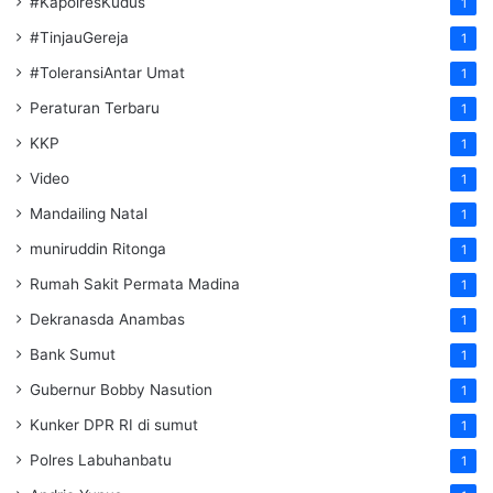
#KapolresKudus
1
#TinjauGereja
1
#ToleransiAntar Umat
1
Peraturan Terbaru
1
KKP
1
Video
1
Mandailing Natal
1
muniruddin Ritonga
1
Rumah Sakit Permata Madina
1
Dekranasda Anambas
1
Bank Sumut
1
Gubernur Bobby Nasution
1
Kunker DPR RI di sumut
1
Polres Labuhanbatu
1