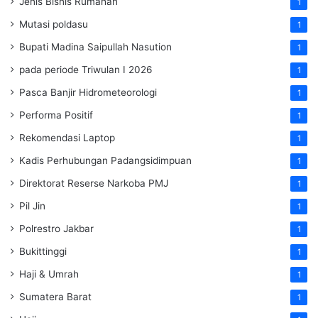
Jenis Bisnis Rumahan
1
Mutasi poldasu
1
Bupati Madina Saipullah Nasution
1
pada periode Triwulan I 2026
1
Pasca Banjir Hidrometeorologi
1
Performa Positif
1
Rekomendasi Laptop
1
Kadis Perhubungan Padangsidimpuan
1
Direktorat Reserse Narkoba PMJ
1
Pil Jin
1
Polrestro Jakbar
1
Bukittinggi
1
Haji & Umrah
1
Sumatera Barat
1