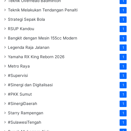
Teknik Overhead Badminton
1
Teknik Melakukan Tendangan Penalti
1
Strategi Sepak Bola
1
RSUP Kandou
1
Bangkit dengan Mesin 155cc Modern
1
Legenda Raja Jalanan
1
Yamaha RX King Reborn 2026
1
Metro Raya
1
#Supervisi
1
#Sinergi dan Digitalisasi
1
#PKK Sumut
1
#SinergiDaerah
1
Starry Rampengan
1
#SulawesiTengah
1