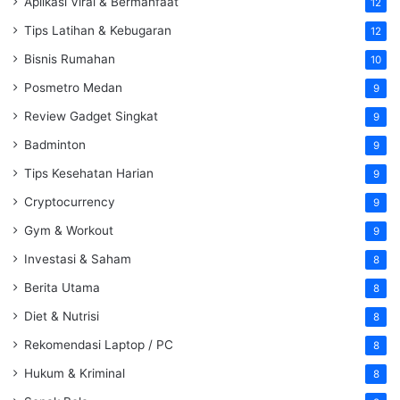
Aplikasi Viral & Bermanfaat
12
Tips Latihan & Kebugaran
12
Bisnis Rumahan
10
Posmetro Medan
9
Review Gadget Singkat
9
Badminton
9
Tips Kesehatan Harian
9
Cryptocurrency
9
Gym & Workout
9
Investasi & Saham
8
Berita Utama
8
Diet & Nutrisi
8
Rekomendasi Laptop / PC
8
Hukum & Kriminal
8