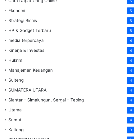
Cara Dapat Uang Online
5
Ekonomi
5
Strategi Bisnis
5
HP & Gadget Terbaru
5
media terpercaya
4
Kinerja & Investasi
4
Hukrim
4
Manajemen Keuangan
4
Sulteng
4
SUMATERA UTARA
4
Siantar – Simalungun, Sergai – Tebing
4
Utama
4
Sumut
4
Kalteng
3