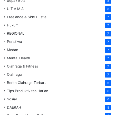
Sepak Bola
8
U T A M A
8
Freelance & Side Hustle
7
Hukum
7
REGIONAL
7
Peristiwa
7
Medan
7
Mental Health
7
Olahraga & Fitness
7
Olahraga
7
Berita Olahraga Terbaru
6
Tips Produktivitas Harian
6
Sosial
6
DAERAH
5