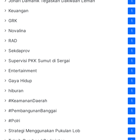
Johari Damanik Tegaskan Dakwaan Lemah
1
Keuangan
1
GRK
1
Novalina
1
RAD
1
Sekdaprov
1
Supervisi PKK Sumut di Sergai
1
Entertainment
1
Gaya Hidup
1
hiburan
1
#KeamananDaerah
1
#PembangunanBanggai
1
#Polri
1
Strategi Menggunakan Pukulan Lob
1