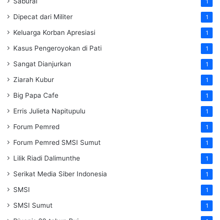
Saburai
1
Dipecat dari Militer
1
Keluarga Korban Apresiasi
1
Kasus Pengeroyokan di Pati
1
Sangat Dianjurkan
1
Ziarah Kubur
1
Big Papa Cafe
1
Erris Julieta Napitupulu
1
Forum Pemred
1
Forum Pemred SMSI Sumut
1
Lilik Riadi Dalimunthe
1
Serikat Media Siber Indonesia
1
SMSI
1
SMSI Sumut
1