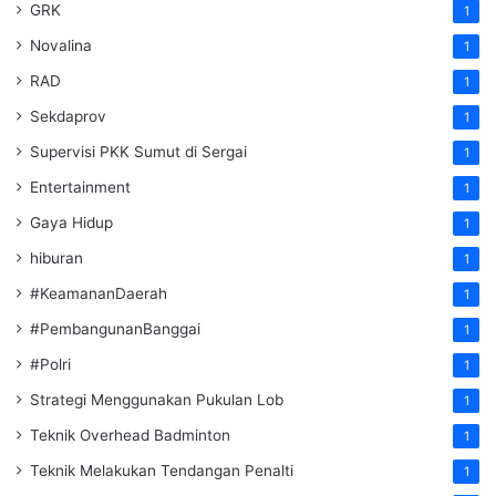
GRK
1
Novalina
1
RAD
1
Sekdaprov
1
Supervisi PKK Sumut di Sergai
1
Entertainment
1
Gaya Hidup
1
hiburan
1
#KeamananDaerah
1
#PembangunanBanggai
1
#Polri
1
Strategi Menggunakan Pukulan Lob
1
Teknik Overhead Badminton
1
Teknik Melakukan Tendangan Penalti
1