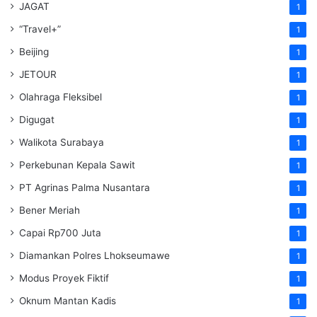
JAGAT
1
“Travel+”
1
Beijing
1
JETOUR
1
Olahraga Fleksibel
1
Digugat
1
Walikota Surabaya
1
Perkebunan Kepala Sawit
1
PT Agrinas Palma Nusantara
1
Bener Meriah
1
Capai Rp700 Juta
1
Diamankan Polres Lhokseumawe
1
Modus Proyek Fiktif
1
Oknum Mantan Kadis
1