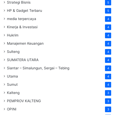
Strategi Bisnis
5
HP & Gadget Terbaru
5
media terpercaya
4
Kinerja & Investasi
4
Hukrim
4
Manajemen Keuangan
4
Sulteng
4
SUMATERA UTARA
4
Siantar – Simalungun, Sergai – Tebing
4
Utama
4
Sumut
4
Kalteng
3
PEMPROV KALTENG
3
OPINI
3