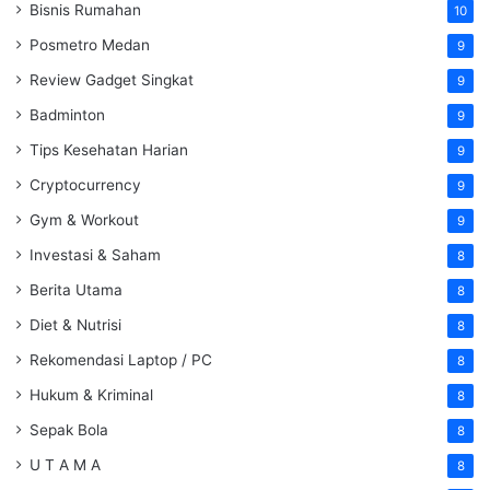
Bisnis Rumahan
10
Posmetro Medan
9
Review Gadget Singkat
9
Badminton
9
Tips Kesehatan Harian
9
Cryptocurrency
9
Gym & Workout
9
Investasi & Saham
8
Berita Utama
8
Diet & Nutrisi
8
Rekomendasi Laptop / PC
8
Hukum & Kriminal
8
Sepak Bola
8
U T A M A
8