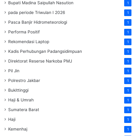
Bupati Madina Saipullah Nasution
1
pada periode Triwulan I 2026
1
Pasca Banjir Hidrometeorologi
1
Performa Positif
1
Rekomendasi Laptop
1
Kadis Perhubungan Padangsidimpuan
1
Direktorat Reserse Narkoba PMJ
1
Pil Jin
1
Polrestro Jakbar
1
Bukittinggi
1
Haji & Umrah
1
Sumatera Barat
1
Haji
1
Kemenhaj
1