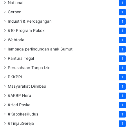
National
1
Cerpen
1
Industri & Perdagangan
1
#10 Program Pokok
1
Webtorial
1
lembaga perlindungan anak Sumut
1
Pantura Tegal
1
Perusahaan Tanpa Izin
1
PKKPRL
1
Masyarakat Diimbau
1
#AKBP Heru
1
#Hari Paska
1
#KapolresKudus
1
#TinjauGereja
1