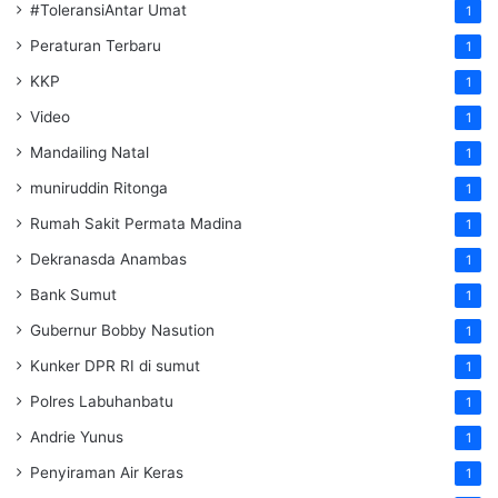
#ToleransiAntar Umat
1
Peraturan Terbaru
1
KKP
1
Video
1
Mandailing Natal
1
muniruddin Ritonga
1
Rumah Sakit Permata Madina
1
Dekranasda Anambas
1
Bank Sumut
1
Gubernur Bobby Nasution
1
Kunker DPR RI di sumut
1
Polres Labuhanbatu
1
Andrie Yunus
1
Penyiraman Air Keras
1