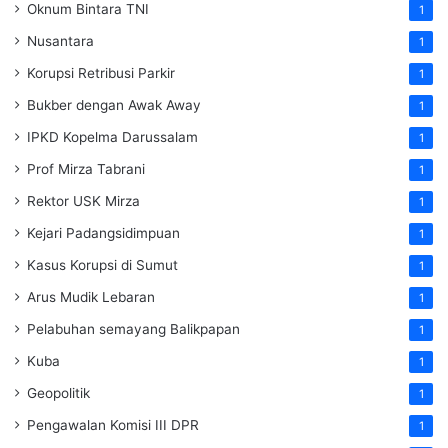
Oknum Bintara TNI
1
Nusantara
1
Korupsi Retribusi Parkir
1
Bukber dengan Awak Away
1
IPKD Kopelma Darussalam
1
Prof Mirza Tabrani
1
Rektor USK Mirza
1
Kejari Padangsidimpuan
1
Kasus Korupsi di Sumut
1
Arus Mudik Lebaran
1
Pelabuhan semayang Balikpapan
1
Kuba
1
Geopolitik
1
Pengawalan Komisi III DPR
1