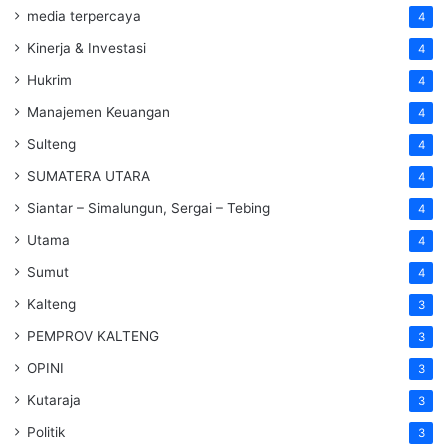
media terpercaya
4
Kinerja & Investasi
4
Hukrim
4
Manajemen Keuangan
4
Sulteng
4
SUMATERA UTARA
4
Siantar – Simalungun, Sergai – Tebing
4
Utama
4
Sumut
4
Kalteng
3
PEMPROV KALTENG
3
OPINI
3
Kutaraja
3
Politik
3