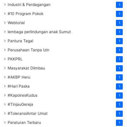
Industri & Perdagangan
1
#10 Program Pokok
1
Webtorial
1
lembaga perlindungan anak Sumut
1
Pantura Tegal
1
Perusahaan Tanpa Izin
1
PKKPRL
1
Masyarakat Diimbau
1
#AKBP Heru
1
#Hari Paska
1
#KapolresKudus
1
#TinjauGereja
1
#ToleransiAntar Umat
1
Peraturan Terbaru
1