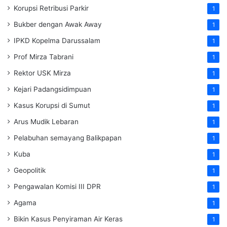
Korupsi Retribusi Parkir
1
Bukber dengan Awak Away
1
IPKD Kopelma Darussalam
1
Prof Mirza Tabrani
1
Rektor USK Mirza
1
Kejari Padangsidimpuan
1
Kasus Korupsi di Sumut
1
Arus Mudik Lebaran
1
Pelabuhan semayang Balikpapan
1
Kuba
1
Geopolitik
1
Pengawalan Komisi III DPR
1
Agama
1
Bikin Kasus Penyiraman Air Keras
1