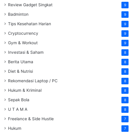
Review Gadget Singkat
9
Badminton
9
Tips Kesehatan Harian
9
Cryptocurrency
9
Gym & Workout
9
Investasi & Saham
8
Berita Utama
8
Diet & Nutrisi
8
Rekomendasi Laptop / PC
8
Hukum & Kriminal
8
Sepak Bola
8
U T A M A
8
Freelance & Side Hustle
7
Hukum
7