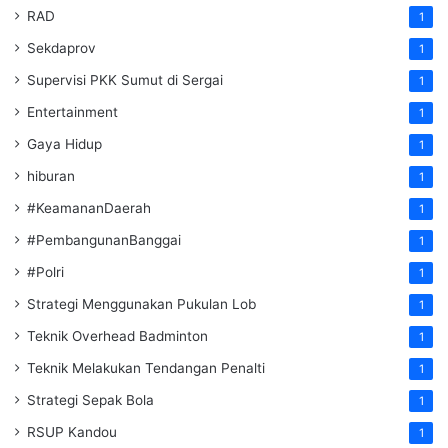
RAD
1
Sekdaprov
1
Supervisi PKK Sumut di Sergai
1
Entertainment
1
Gaya Hidup
1
hiburan
1
#KeamananDaerah
1
#PembangunanBanggai
1
#Polri
1
Strategi Menggunakan Pukulan Lob
1
Teknik Overhead Badminton
1
Teknik Melakukan Tendangan Penalti
1
Strategi Sepak Bola
1
RSUP Kandou
1