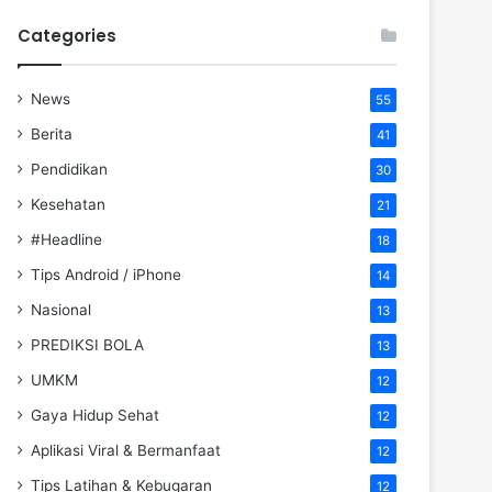
Categories
News
55
Berita
41
Pendidikan
30
Kesehatan
21
#Headline
18
Tips Android / iPhone
14
Nasional
13
PREDIKSI BOLA
13
UMKM
12
Gaya Hidup Sehat
12
Aplikasi Viral & Bermanfaat
12
Tips Latihan & Kebugaran
12