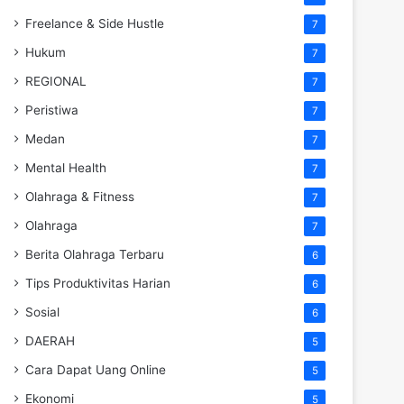
Freelance & Side Hustle
7
Hukum
7
REGIONAL
7
Peristiwa
7
Medan
7
Mental Health
7
Olahraga & Fitness
7
Olahraga
7
Berita Olahraga Terbaru
6
Tips Produktivitas Harian
6
Sosial
6
DAERAH
5
Cara Dapat Uang Online
5
Ekonomi
5