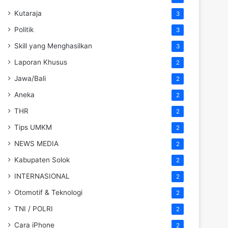
Kutaraja
3
Politik
3
Skill yang Menghasilkan
3
Laporan Khusus
2
Jawa/Bali
2
Aneka
2
THR
2
Tips UMKM
2
NEWS MEDIA
2
Kabupaten Solok
2
INTERNASIONAL
2
Otomotif & Teknologi
2
TNI / POLRI
2
Cara iPhone
2