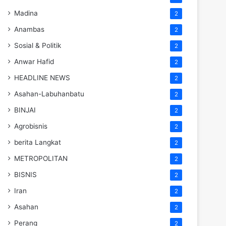
Madina
2
Anambas
2
Sosial & Politik
2
Anwar Hafid
2
HEADLINE NEWS
2
Asahan-Labuhanbatu
2
BINJAI
2
Agrobisnis
2
berita Langkat
2
METROPOLITAN
2
BISNIS
2
Iran
2
Asahan
2
Perang
2