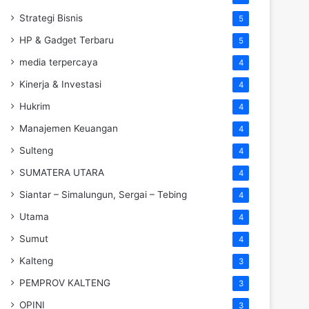
Strategi Bisnis
5
HP & Gadget Terbaru
5
media terpercaya
4
Kinerja & Investasi
4
Hukrim
4
Manajemen Keuangan
4
Sulteng
4
SUMATERA UTARA
4
Siantar – Simalungun, Sergai – Tebing
4
Utama
4
Sumut
4
Kalteng
3
PEMPROV KALTENG
3
OPINI
3