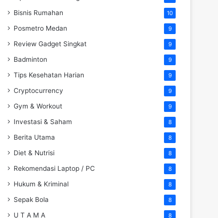
Bisnis Rumahan
10
Posmetro Medan
9
Review Gadget Singkat
9
Badminton
9
Tips Kesehatan Harian
9
Cryptocurrency
9
Gym & Workout
9
Investasi & Saham
8
Berita Utama
8
Diet & Nutrisi
8
Rekomendasi Laptop / PC
8
Hukum & Kriminal
8
Sepak Bola
8
U T A M A
8