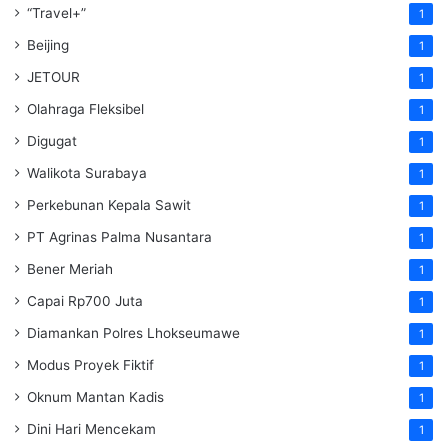
“Travel+”
1
Beijing
1
JETOUR
1
Olahraga Fleksibel
1
Digugat
1
Walikota Surabaya
1
Perkebunan Kepala Sawit
1
PT Agrinas Palma Nusantara
1
Bener Meriah
1
Capai Rp700 Juta
1
Diamankan Polres Lhokseumawe
1
Modus Proyek Fiktif
1
Oknum Mantan Kadis
1
Dini Hari Mencekam
1