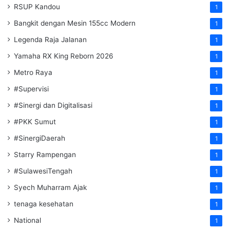
RSUP Kandou
1
Bangkit dengan Mesin 155cc Modern
1
Legenda Raja Jalanan
1
Yamaha RX King Reborn 2026
1
Metro Raya
1
#Supervisi
1
#Sinergi dan Digitalisasi
1
#PKK Sumut
1
#SinergiDaerah
1
Starry Rampengan
1
#SulawesiTengah
1
Syech Muharram Ajak
1
tenaga kesehatan
1
National
1