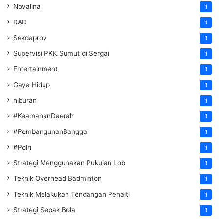
Novalina
1
RAD
1
Sekdaprov
1
Supervisi PKK Sumut di Sergai
1
Entertainment
1
Gaya Hidup
1
hiburan
1
#KeamananDaerah
1
#PembangunanBanggai
1
#Polri
1
Strategi Menggunakan Pukulan Lob
1
Teknik Overhead Badminton
1
Teknik Melakukan Tendangan Penalti
1
Strategi Sepak Bola
1