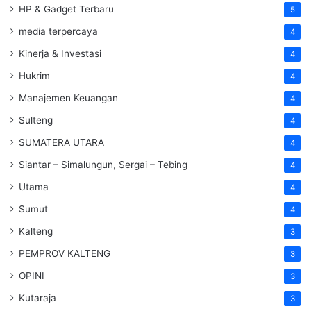
HP & Gadget Terbaru
5
media terpercaya
4
Kinerja & Investasi
4
Hukrim
4
Manajemen Keuangan
4
Sulteng
4
SUMATERA UTARA
4
Siantar – Simalungun, Sergai – Tebing
4
Utama
4
Sumut
4
Kalteng
3
PEMPROV KALTENG
3
OPINI
3
Kutaraja
3