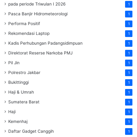
pada periode Triwulan I 2026
1
Pasca Banjir Hidrometeorologi
1
Performa Positif
1
Rekomendasi Laptop
1
Kadis Perhubungan Padangsidimpuan
1
Direktorat Reserse Narkoba PMJ
1
Pil Jin
1
Polrestro Jakbar
1
Bukittinggi
1
Haji & Umrah
1
Sumatera Barat
1
Haji
1
Kemenhaj
1
Daftar Gadget Canggih
1