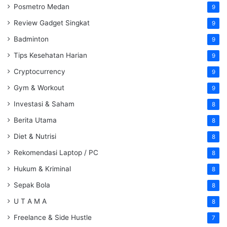
Posmetro Medan
9
Review Gadget Singkat
9
Badminton
9
Tips Kesehatan Harian
9
Cryptocurrency
9
Gym & Workout
9
Investasi & Saham
8
Berita Utama
8
Diet & Nutrisi
8
Rekomendasi Laptop / PC
8
Hukum & Kriminal
8
Sepak Bola
8
U T A M A
8
Freelance & Side Hustle
7