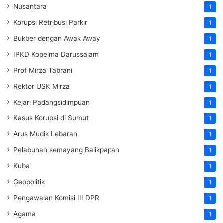
Nusantara
1
Korupsi Retribusi Parkir
1
Bukber dengan Awak Away
1
IPKD Kopelma Darussalam
1
Prof Mirza Tabrani
1
Rektor USK Mirza
1
Kejari Padangsidimpuan
1
Kasus Korupsi di Sumut
1
Arus Mudik Lebaran
1
Pelabuhan semayang Balikpapan
1
Kuba
1
Geopolitik
1
Pengawalan Komisi III DPR
1
Agama
1