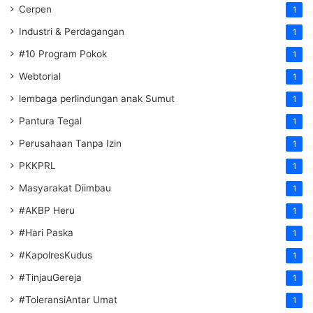
Cerpen
1
Industri & Perdagangan
1
#10 Program Pokok
1
Webtorial
1
lembaga perlindungan anak Sumut
1
Pantura Tegal
1
Perusahaan Tanpa Izin
1
PKKPRL
1
Masyarakat Diimbau
1
#AKBP Heru
1
#Hari Paska
1
#KapolresKudus
1
#TinjauGereja
1
#ToleransiAntar Umat
1