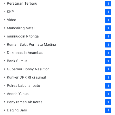
Peraturan Terbaru
1
KKP
1
Video
1
Mandailing Natal
1
muniruddin Ritonga
1
Rumah Sakit Permata Madina
1
Dekranasda Anambas
1
Bank Sumut
1
Gubernur Bobby Nasution
1
Kunker DPR RI di sumut
1
Polres Labuhanbatu
1
Andrie Yunus
1
Penyiraman Air Keras
1
Daging Babi
1