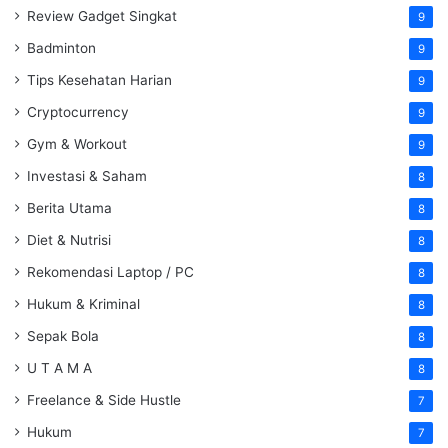
Review Gadget Singkat
9
Badminton
9
Tips Kesehatan Harian
9
Cryptocurrency
9
Gym & Workout
9
Investasi & Saham
8
Berita Utama
8
Diet & Nutrisi
8
Rekomendasi Laptop / PC
8
Hukum & Kriminal
8
Sepak Bola
8
U T A M A
8
Freelance & Side Hustle
7
Hukum
7