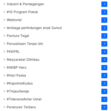
Industri & Perdagangan
1
#10 Program Pokok
1
Webtorial
1
lembaga perlindungan anak Sumut
1
Pantura Tegal
1
Perusahaan Tanpa Izin
1
PKKPRL
1
Masyarakat Diimbau
1
#AKBP Heru
1
#Hari Paska
1
#KapolresKudus
1
#TinjauGereja
1
#ToleransiAntar Umat
1
Peraturan Terbaru
1