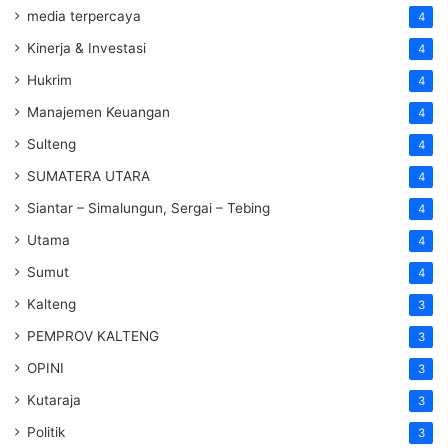
media terpercaya
4
Kinerja & Investasi
4
Hukrim
4
Manajemen Keuangan
4
Sulteng
4
SUMATERA UTARA
4
Siantar – Simalungun, Sergai – Tebing
4
Utama
4
Sumut
4
Kalteng
3
PEMPROV KALTENG
3
OPINI
3
Kutaraja
3
Politik
3