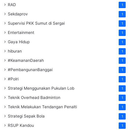
RAD
1
Sekdaprov
1
Supervisi PKK Sumut di Sergai
1
Entertainment
1
Gaya Hidup
1
hiburan
1
#KeamananDaerah
1
#PembangunanBanggai
1
#Polri
1
Strategi Menggunakan Pukulan Lob
1
Teknik Overhead Badminton
1
Teknik Melakukan Tendangan Penalti
1
Strategi Sepak Bola
1
RSUP Kandou
1