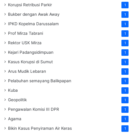
Korupsi Retribusi Parkir
1
Bukber dengan Awak Away
1
IPKD Kopelma Darussalam
1
Prof Mirza Tabrani
1
Rektor USK Mirza
1
Kejari Padangsidimpuan
1
Kasus Korupsi di Sumut
1
Arus Mudik Lebaran
1
Pelabuhan semayang Balikpapan
1
Kuba
1
Geopolitik
1
Pengawalan Komisi III DPR
1
Agama
1
Bikin Kasus Penyiraman Air Keras
1