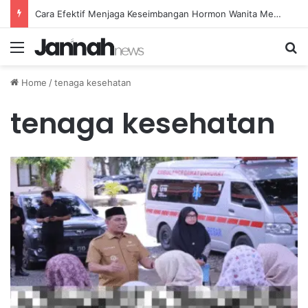
Cara Efektif Menjaga Keseimbangan Hormon Wanita Menjelang Menopause
Menu
Se
Home
/
tenaga kesehatan
tenaga kesehatan