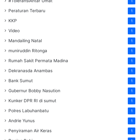
#ToleransiAntar Umat
1
Peraturan Terbaru
1
KKP
1
Video
1
Mandailing Natal
1
muniruddin Ritonga
1
Rumah Sakit Permata Madina
1
Dekranasda Anambas
1
Bank Sumut
1
Gubernur Bobby Nasution
1
Kunker DPR RI di sumut
1
Polres Labuhanbatu
1
Andrie Yunus
1
Penyiraman Air Keras
1