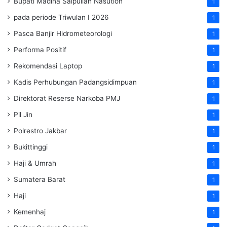
Bupati Madina Saipullah Nasution
1
pada periode Triwulan I 2026
1
Pasca Banjir Hidrometeorologi
1
Performa Positif
1
Rekomendasi Laptop
1
Kadis Perhubungan Padangsidimpuan
1
Direktorat Reserse Narkoba PMJ
1
Pil Jin
1
Polrestro Jakbar
1
Bukittinggi
1
Haji & Umrah
1
Sumatera Barat
1
Haji
1
Kemenhaj
1