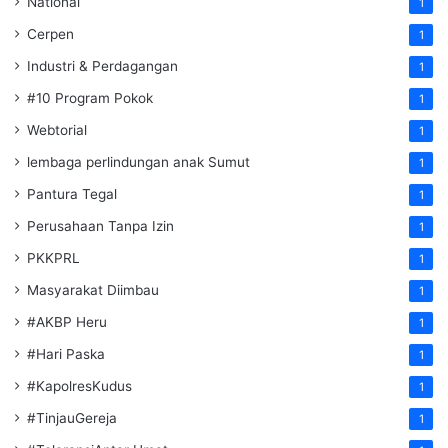
National
1
Cerpen
1
Industri & Perdagangan
1
#10 Program Pokok
1
Webtorial
1
lembaga perlindungan anak Sumut
1
Pantura Tegal
1
Perusahaan Tanpa Izin
1
PKKPRL
1
Masyarakat Diimbau
1
#AKBP Heru
1
#Hari Paska
1
#KapolresKudus
1
#TinjauGereja
1