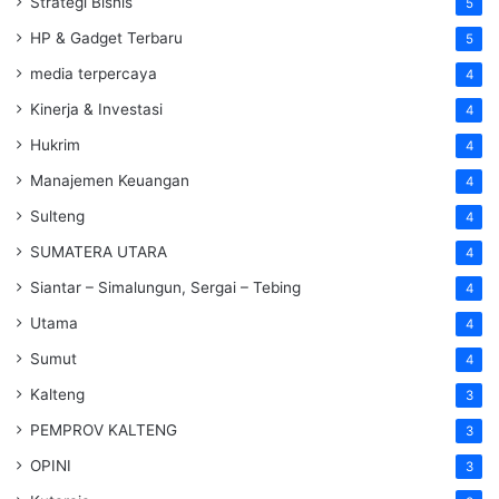
Strategi Bisnis
5
HP & Gadget Terbaru
5
media terpercaya
4
Kinerja & Investasi
4
Hukrim
4
Manajemen Keuangan
4
Sulteng
4
SUMATERA UTARA
4
Siantar – Simalungun, Sergai – Tebing
4
Utama
4
Sumut
4
Kalteng
3
PEMPROV KALTENG
3
OPINI
3