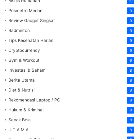
Bisnis Rumahan
10
Posmetro Medan
9
Review Gadget Singkat
9
Badminton
9
Tips Kesehatan Harian
9
Cryptocurrency
9
Gym & Workout
9
Investasi & Saham
8
Berita Utama
8
Diet & Nutrisi
8
Rekomendasi Laptop / PC
8
Hukum & Kriminal
8
Sepak Bola
8
U T A M A
8