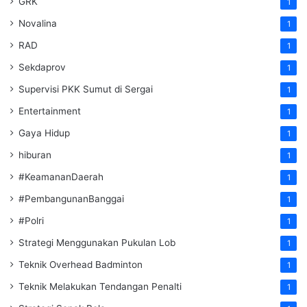
GRK
1
Novalina
1
RAD
1
Sekdaprov
1
Supervisi PKK Sumut di Sergai
1
Entertainment
1
Gaya Hidup
1
hiburan
1
#KeamananDaerah
1
#PembangunanBanggai
1
#Polri
1
Strategi Menggunakan Pukulan Lob
1
Teknik Overhead Badminton
1
Teknik Melakukan Tendangan Penalti
1