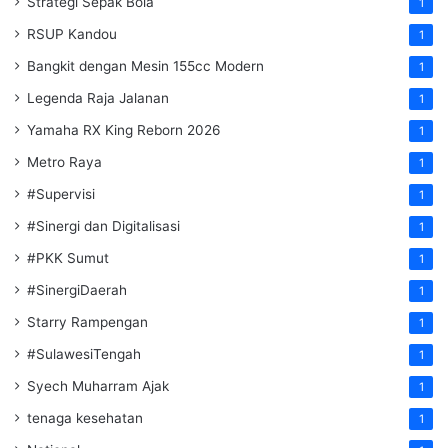
Strategi Sepak Bola
1
RSUP Kandou
1
Bangkit dengan Mesin 155cc Modern
1
Legenda Raja Jalanan
1
Yamaha RX King Reborn 2026
1
Metro Raya
1
#Supervisi
1
#Sinergi dan Digitalisasi
1
#PKK Sumut
1
#SinergiDaerah
1
Starry Rampengan
1
#SulawesiTengah
1
Syech Muharram Ajak
1
tenaga kesehatan
1