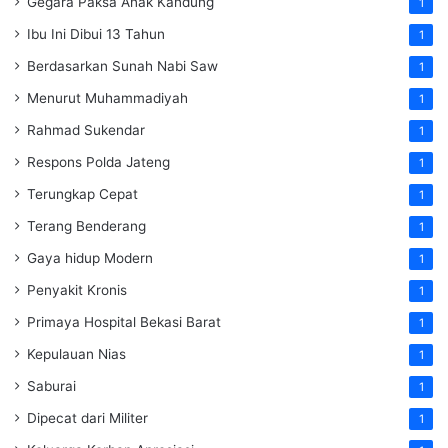
Gegara Paksa Anak Kandung
1
Ibu Ini Dibui 13 Tahun
1
Berdasarkan Sunah Nabi Saw
1
Menurut Muhammadiyah
1
Rahmad Sukendar
1
Respons Polda Jateng
1
Terungkap Cepat
1
Terang Benderang
1
Gaya hidup Modern
1
Penyakit Kronis
1
Primaya Hospital Bekasi Barat
1
Kepulauan Nias
1
Saburai
1
Dipecat dari Militer
1