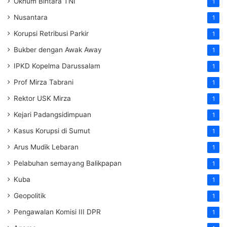
Oknum Bintara TNI
1
Nusantara
1
Korupsi Retribusi Parkir
1
Bukber dengan Awak Away
1
IPKD Kopelma Darussalam
1
Prof Mirza Tabrani
1
Rektor USK Mirza
1
Kejari Padangsidimpuan
1
Kasus Korupsi di Sumut
1
Arus Mudik Lebaran
1
Pelabuhan semayang Balikpapan
1
Kuba
1
Geopolitik
1
Pengawalan Komisi III DPR
1