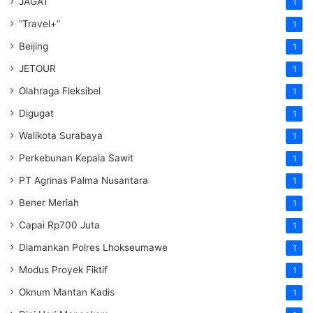
JAGAT
1
“Travel+”
1
Beijing
1
JETOUR
1
Olahraga Fleksibel
1
Digugat
1
Walikota Surabaya
1
Perkebunan Kepala Sawit
1
PT Agrinas Palma Nusantara
1
Bener Meriah
1
Capai Rp700 Juta
1
Diamankan Polres Lhokseumawe
1
Modus Proyek Fiktif
1
Oknum Mantan Kadis
1