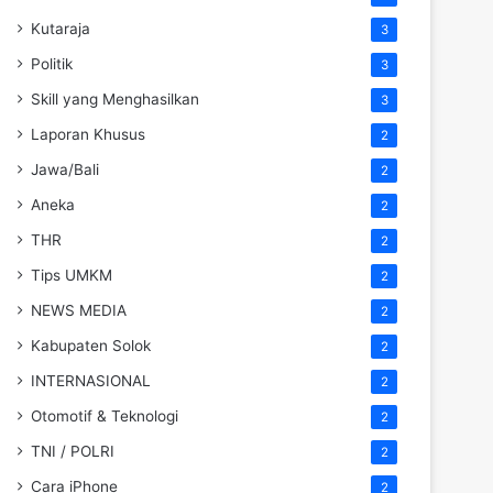
Kutaraja
3
Politik
3
Skill yang Menghasilkan
3
Laporan Khusus
2
Jawa/Bali
2
Aneka
2
THR
2
Tips UMKM
2
NEWS MEDIA
2
Kabupaten Solok
2
INTERNASIONAL
2
Otomotif & Teknologi
2
TNI / POLRI
2
Cara iPhone
2