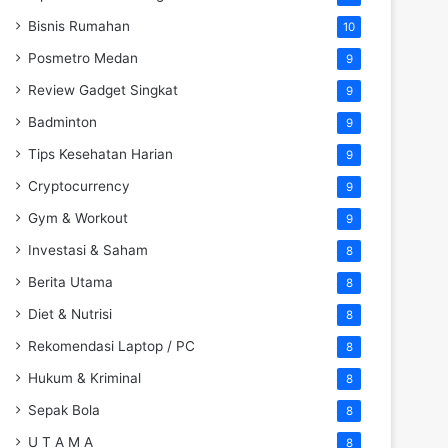
Bisnis Rumahan
10
Posmetro Medan
9
Review Gadget Singkat
9
Badminton
9
Tips Kesehatan Harian
9
Cryptocurrency
9
Gym & Workout
9
Investasi & Saham
8
Berita Utama
8
Diet & Nutrisi
8
Rekomendasi Laptop / PC
8
Hukum & Kriminal
8
Sepak Bola
8
U T A M A
8