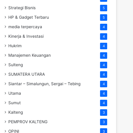
Strategi Bisnis
5
HP & Gadget Terbaru
5
media terpercaya
4
Kinerja & Investasi
4
Hukrim
4
Manajemen Keuangan
4
Sulteng
4
SUMATERA UTARA
4
Siantar – Simalungun, Sergai – Tebing
4
Utama
4
Sumut
4
Kalteng
3
PEMPROV KALTENG
3
OPINI
3