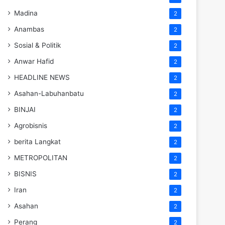
Madina
2
Anambas
2
Sosial & Politik
2
Anwar Hafid
2
HEADLINE NEWS
2
Asahan-Labuhanbatu
2
BINJAI
2
Agrobisnis
2
berita Langkat
2
METROPOLITAN
2
BISNIS
2
Iran
2
Asahan
2
Perang
2