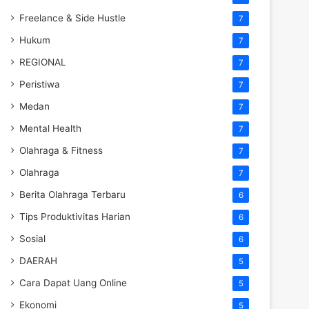
Freelance & Side Hustle
7
Hukum
7
REGIONAL
7
Peristiwa
7
Medan
7
Mental Health
7
Olahraga & Fitness
7
Olahraga
7
Berita Olahraga Terbaru
6
Tips Produktivitas Harian
6
Sosial
6
DAERAH
5
Cara Dapat Uang Online
5
Ekonomi
5