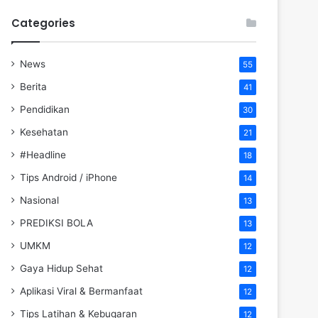
Categories
News
55
Berita
41
Pendidikan
30
Kesehatan
21
#Headline
18
Tips Android / iPhone
14
Nasional
13
PREDIKSI BOLA
13
UMKM
12
Gaya Hidup Sehat
12
Aplikasi Viral & Bermanfaat
12
Tips Latihan & Kebugaran
12