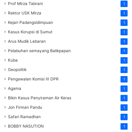
Prof Mirza Tabrani
1
Rektor USK Mirza
1
Kejari Padangsidimpuan
1
Kasus Korupsi di Sumut
1
Arus Mudik Lebaran
1
Pelabuhan semayang Balikpapan
1
Kuba
1
Geopolitik
1
Pengawalan Komisi III DPR
1
Agama
1
Bikin Kasus Penyiraman Air Keras
1
Jon Firman Pandu
1
Safari Ramadhan
1
BOBBY NASUTION
1