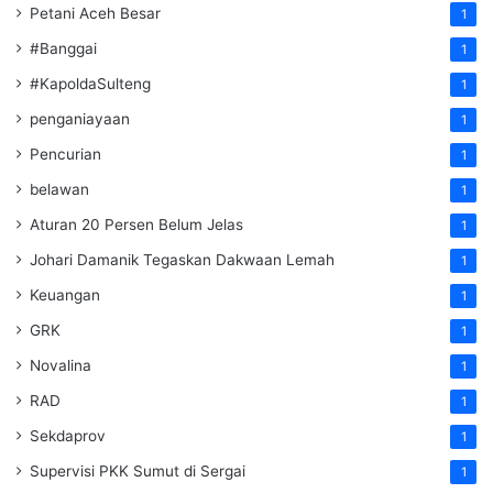
Petani Aceh Besar
1
#Banggai
1
#KapoldaSulteng
1
penganiayaan
1
Pencurian
1
belawan
1
Aturan 20 Persen Belum Jelas
1
Johari Damanik Tegaskan Dakwaan Lemah
1
Keuangan
1
GRK
1
Novalina
1
RAD
1
Sekdaprov
1
Supervisi PKK Sumut di Sergai
1