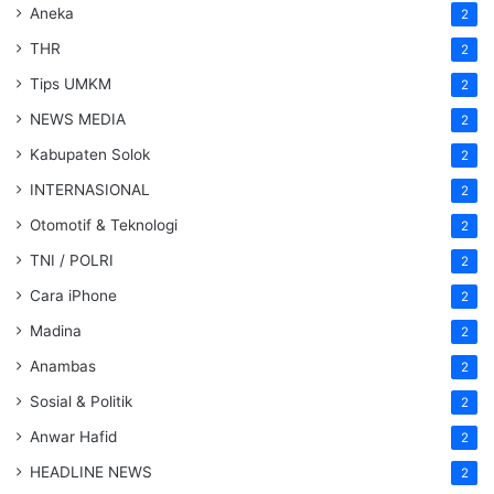
Aneka
2
THR
2
Tips UMKM
2
NEWS MEDIA
2
Kabupaten Solok
2
INTERNASIONAL
2
Otomotif & Teknologi
2
TNI / POLRI
2
Cara iPhone
2
Madina
2
Anambas
2
Sosial & Politik
2
Anwar Hafid
2
HEADLINE NEWS
2