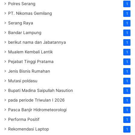
Polres Serang
1
PT. Nikomas Gemilang
1
Serang Raya
1
Bandar Lampung
1
berikut nama dan Jabatannya
1
Mualem Kembali Lantik
1
Pejabat Tinggi Pratama
1
Jenis Bisnis Rumahan
1
Mutasi poldasu
1
Bupati Madina Saipullah Nasution
1
pada periode Triwulan I 2026
1
Pasca Banjir Hidrometeorologi
1
Performa Positif
1
Rekomendasi Laptop
1