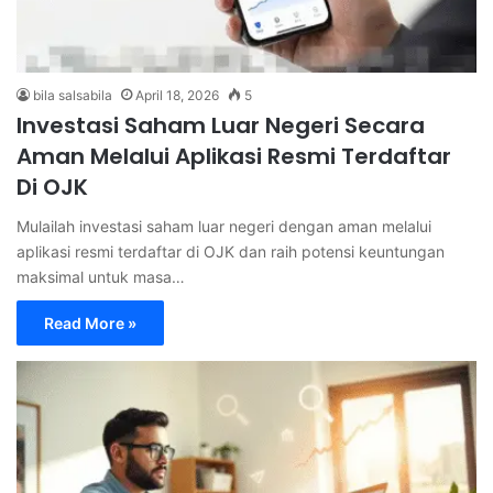
bila salsabila
April 18, 2026
5
Investasi Saham Luar Negeri Secara
Aman Melalui Aplikasi Resmi Terdaftar
Di OJK
Mulailah investasi saham luar negeri dengan aman melalui
aplikasi resmi terdaftar di OJK dan raih potensi keuntungan
maksimal untuk masa…
Read More »