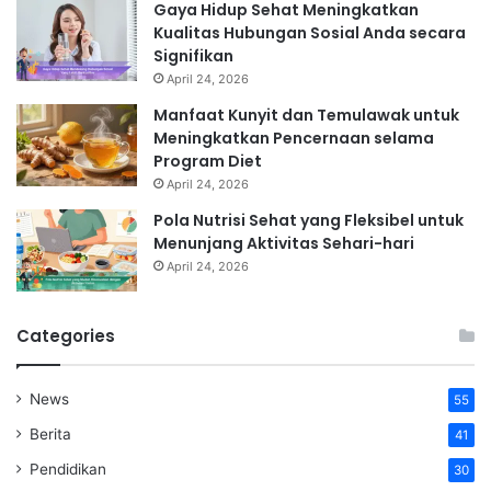
Gaya Hidup Sehat Meningkatkan
Kualitas Hubungan Sosial Anda secara
Signifikan
April 24, 2026
Manfaat Kunyit dan Temulawak untuk
Meningkatkan Pencernaan selama
Program Diet
April 24, 2026
Pola Nutrisi Sehat yang Fleksibel untuk
Menunjang Aktivitas Sehari-hari
April 24, 2026
Categories
News
55
Berita
41
Pendidikan
30