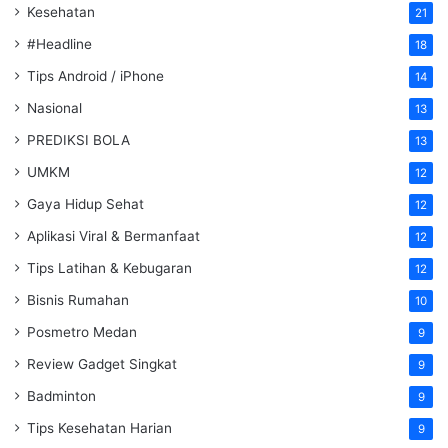
Kesehatan
21
#Headline
18
Tips Android / iPhone
14
Nasional
13
PREDIKSI BOLA
13
UMKM
12
Gaya Hidup Sehat
12
Aplikasi Viral & Bermanfaat
12
Tips Latihan & Kebugaran
12
Bisnis Rumahan
10
Posmetro Medan
9
Review Gadget Singkat
9
Badminton
9
Tips Kesehatan Harian
9