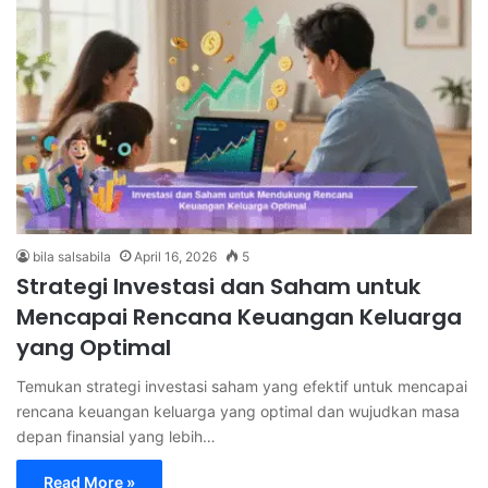
bila salsabila
April 16, 2026
5
Strategi Investasi dan Saham untuk
Mencapai Rencana Keuangan Keluarga
yang Optimal
Temukan strategi investasi saham yang efektif untuk mencapai
rencana keuangan keluarga yang optimal dan wujudkan masa
depan finansial yang lebih…
Read More »