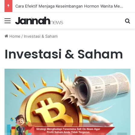
Cara Efektif Menjaga Keseimbangan Hormon Wanita Menjelang Menopause
Menu
Se
Home
/
Investasi & Saham
Investasi & Saham