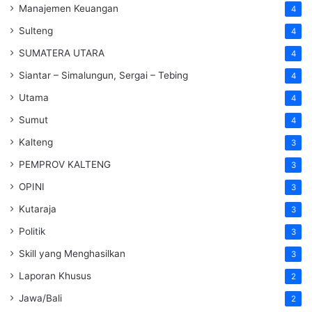
Manajemen Keuangan
4
Sulteng
4
SUMATERA UTARA
4
Siantar – Simalungun, Sergai – Tebing
4
Utama
4
Sumut
4
Kalteng
3
PEMPROV KALTENG
3
OPINI
3
Kutaraja
3
Politik
3
Skill yang Menghasilkan
3
Laporan Khusus
2
Jawa/Bali
2