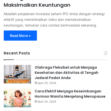
Maksimalkan Keuntungan
Mulailah perjalanan investasi saham IPO Anda dengan strategi
efektif yang meminimalkan risiko dan memaksimalkan
keuntungan, temukan cara cerdas berinvestasi sekarang.
Read More »
Recent Posts
Olahraga Fleksibel untuk Menjaga
Kesehatan dan Aktivitas di Tengah
Jadwal Padat Anda
April 25, 2026
Cara Efektif Menjaga Keseimbangan
Hormon Wanita Menjelang Menopause
April 25, 2026