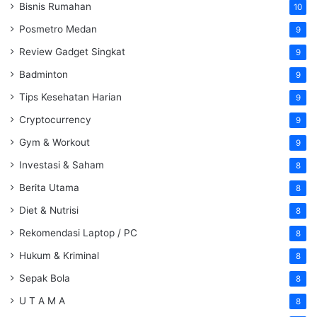
Bisnis Rumahan
10
Posmetro Medan
9
Review Gadget Singkat
9
Badminton
9
Tips Kesehatan Harian
9
Cryptocurrency
9
Gym & Workout
9
Investasi & Saham
8
Berita Utama
8
Diet & Nutrisi
8
Rekomendasi Laptop / PC
8
Hukum & Kriminal
8
Sepak Bola
8
U T A M A
8