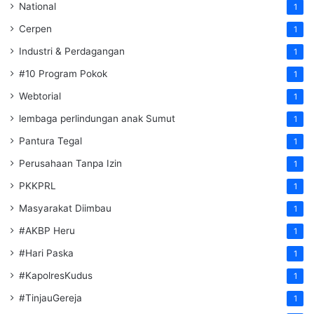
National
1
Cerpen
1
Industri & Perdagangan
1
#10 Program Pokok
1
Webtorial
1
lembaga perlindungan anak Sumut
1
Pantura Tegal
1
Perusahaan Tanpa Izin
1
PKKPRL
1
Masyarakat Diimbau
1
#AKBP Heru
1
#Hari Paska
1
#KapolresKudus
1
#TinjauGereja
1