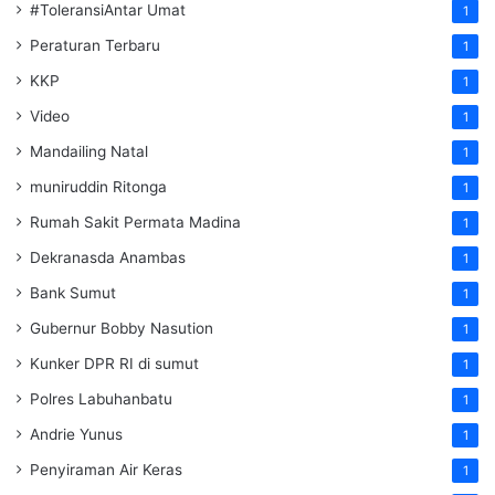
#ToleransiAntar Umat
1
Peraturan Terbaru
1
KKP
1
Video
1
Mandailing Natal
1
muniruddin Ritonga
1
Rumah Sakit Permata Madina
1
Dekranasda Anambas
1
Bank Sumut
1
Gubernur Bobby Nasution
1
Kunker DPR RI di sumut
1
Polres Labuhanbatu
1
Andrie Yunus
1
Penyiraman Air Keras
1