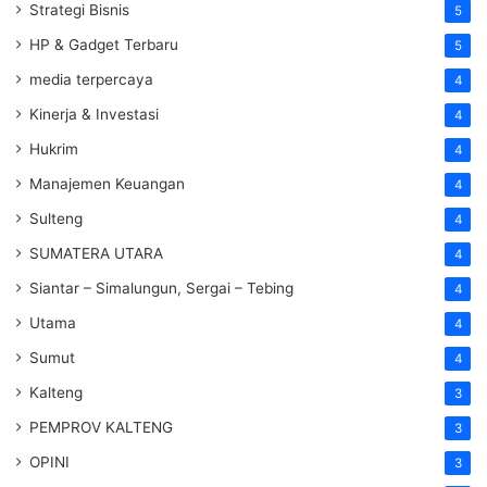
Strategi Bisnis
5
HP & Gadget Terbaru
5
media terpercaya
4
Kinerja & Investasi
4
Hukrim
4
Manajemen Keuangan
4
Sulteng
4
SUMATERA UTARA
4
Siantar – Simalungun, Sergai – Tebing
4
Utama
4
Sumut
4
Kalteng
3
PEMPROV KALTENG
3
OPINI
3