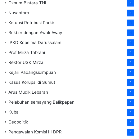
Oknum Bintara TNI
1
Nusantara
1
Korupsi Retribusi Parkir
1
Bukber dengan Awak Away
1
IPKD Kopelma Darussalam
1
Prof Mirza Tabrani
1
Rektor USK Mirza
1
Kejari Padangsidimpuan
1
Kasus Korupsi di Sumut
1
Arus Mudik Lebaran
1
Pelabuhan semayang Balikpapan
1
Kuba
1
Geopolitik
1
Pengawalan Komisi III DPR
1