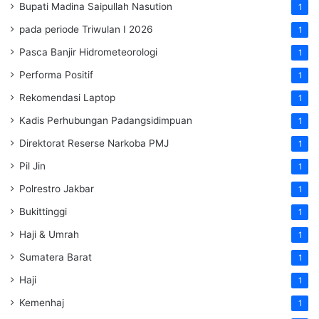
Bupati Madina Saipullah Nasution
1
pada periode Triwulan I 2026
1
Pasca Banjir Hidrometeorologi
1
Performa Positif
1
Rekomendasi Laptop
1
Kadis Perhubungan Padangsidimpuan
1
Direktorat Reserse Narkoba PMJ
1
Pil Jin
1
Polrestro Jakbar
1
Bukittinggi
1
Haji & Umrah
1
Sumatera Barat
1
Haji
1
Kemenhaj
1