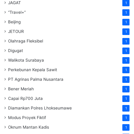
JAGAT
1
“Travel+”
1
Beijing
1
JETOUR
1
Olahraga Fleksibel
1
Digugat
1
Walikota Surabaya
1
Perkebunan Kepala Sawit
1
PT Agrinas Palma Nusantara
1
Bener Meriah
1
Capai Rp700 Juta
1
Diamankan Polres Lhokseumawe
1
Modus Proyek Fiktif
1
Oknum Mantan Kadis
1