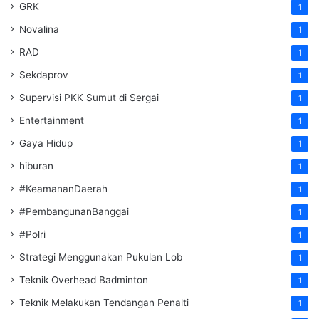
GRK
1
Novalina
1
RAD
1
Sekdaprov
1
Supervisi PKK Sumut di Sergai
1
Entertainment
1
Gaya Hidup
1
hiburan
1
#KeamananDaerah
1
#PembangunanBanggai
1
#Polri
1
Strategi Menggunakan Pukulan Lob
1
Teknik Overhead Badminton
1
Teknik Melakukan Tendangan Penalti
1