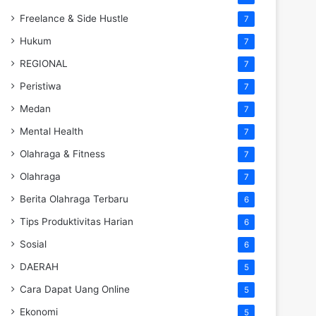
Freelance & Side Hustle
7
Hukum
7
REGIONAL
7
Peristiwa
7
Medan
7
Mental Health
7
Olahraga & Fitness
7
Olahraga
7
Berita Olahraga Terbaru
6
Tips Produktivitas Harian
6
Sosial
6
DAERAH
5
Cara Dapat Uang Online
5
Ekonomi
5