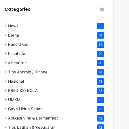
Categories
News
55
Berita
41
Pendidikan
30
Kesehatan
21
#Headline
18
Tips Android / iPhone
14
Nasional
13
PREDIKSI BOLA
13
UMKM
12
Gaya Hidup Sehat
12
Aplikasi Viral & Bermanfaat
12
Tips Latihan & Kebugaran
12