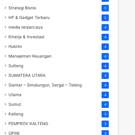
Strategi Bisnis
5
HP & Gadget Terbaru
5
media terpercaya
4
Kinerja & Investasi
4
Hukrim
4
Manajemen Keuangan
4
Sulteng
4
SUMATERA UTARA
4
Siantar – Simalungun, Sergai – Tebing
4
Utama
4
Sumut
4
Kalteng
3
PEMPROV KALTENG
3
OPINI
3