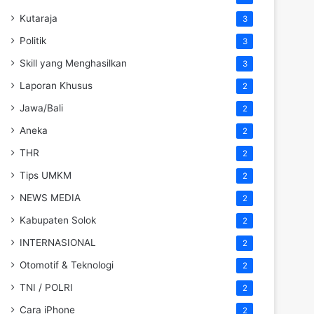
Kutaraja
3
Politik
3
Skill yang Menghasilkan
3
Laporan Khusus
2
Jawa/Bali
2
Aneka
2
THR
2
Tips UMKM
2
NEWS MEDIA
2
Kabupaten Solok
2
INTERNASIONAL
2
Otomotif & Teknologi
2
TNI / POLRI
2
Cara iPhone
2