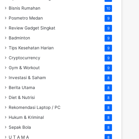
Bisnis Rumahan
10
Posmetro Medan
9
Review Gadget Singkat
9
Badminton
9
Tips Kesehatan Harian
9
Cryptocurrency
9
Gym & Workout
9
Investasi & Saham
8
Berita Utama
8
Diet & Nutrisi
8
Rekomendasi Laptop / PC
8
Hukum & Kriminal
8
Sepak Bola
8
U T A M A
8