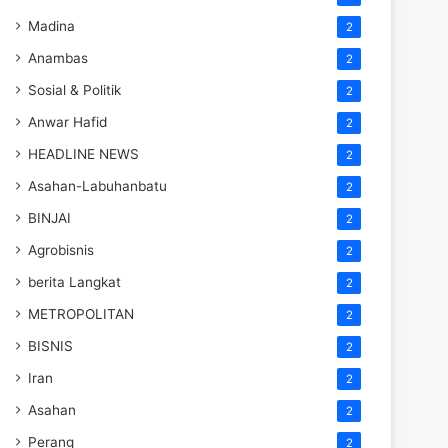
Madina
2
Anambas
2
Sosial & Politik
2
Anwar Hafid
2
HEADLINE NEWS
2
Asahan-Labuhanbatu
2
BINJAI
2
Agrobisnis
2
berita Langkat
2
METROPOLITAN
2
BISNIS
2
Iran
2
Asahan
2
Perang
2