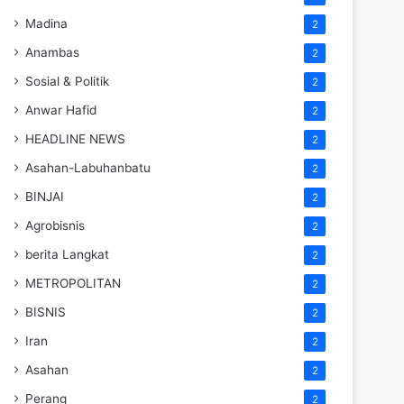
Madina
2
Anambas
2
Sosial & Politik
2
Anwar Hafid
2
HEADLINE NEWS
2
Asahan-Labuhanbatu
2
BINJAI
2
Agrobisnis
2
berita Langkat
2
METROPOLITAN
2
BISNIS
2
Iran
2
Asahan
2
Perang
2