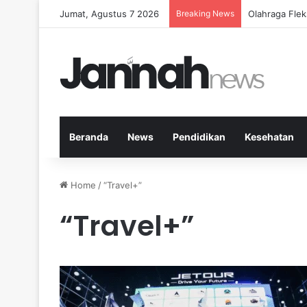
Jumat, Agustus 7 2026
Breaking News
Cara Efektif
Beranda
News
Pendidikan
Kesehatan
Home
/
“Travel+”
“Travel+”