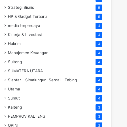
Strategi Bisnis
5
HP & Gadget Terbaru
5
media terpercaya
4
Kinerja & Investasi
4
Hukrim
4
Manajemen Keuangan
4
Sulteng
4
SUMATERA UTARA
4
Siantar – Simalungun, Sergai – Tebing
4
Utama
4
Sumut
4
Kalteng
3
PEMPROV KALTENG
3
OPINI
3