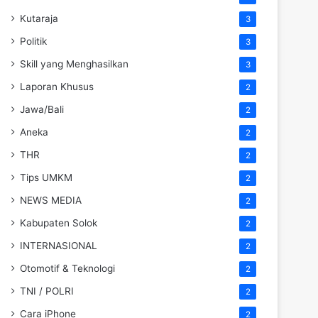
Kutaraja
3
Politik
3
Skill yang Menghasilkan
3
Laporan Khusus
2
Jawa/Bali
2
Aneka
2
THR
2
Tips UMKM
2
NEWS MEDIA
2
Kabupaten Solok
2
INTERNASIONAL
2
Otomotif & Teknologi
2
TNI / POLRI
2
Cara iPhone
2