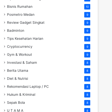
Bisnis Rumahan
10
Posmetro Medan
9
Review Gadget Singkat
9
Badminton
9
Tips Kesehatan Harian
9
Cryptocurrency
9
Gym & Workout
9
Investasi & Saham
8
Berita Utama
8
Diet & Nutrisi
8
Rekomendasi Laptop / PC
8
Hukum & Kriminal
8
Sepak Bola
8
U T A M A
8