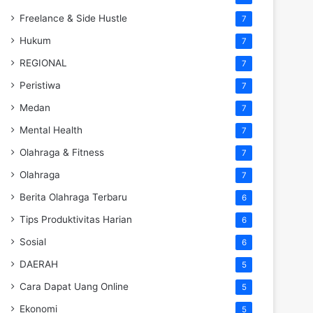
Freelance & Side Hustle
7
Hukum
7
REGIONAL
7
Peristiwa
7
Medan
7
Mental Health
7
Olahraga & Fitness
7
Olahraga
7
Berita Olahraga Terbaru
6
Tips Produktivitas Harian
6
Sosial
6
DAERAH
5
Cara Dapat Uang Online
5
Ekonomi
5