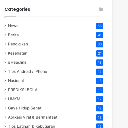
Categories
News
55
Berita
41
Pendidikan
30
Kesehatan
21
#Headline
18
Tips Android / iPhone
14
Nasional
13
PREDIKSI BOLA
13
UMKM
12
Gaya Hidup Sehat
12
Aplikasi Viral & Bermanfaat
12
Tips Latihan & Kebugaran
12