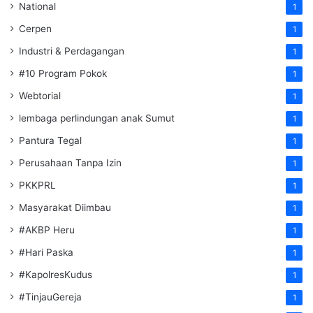
National
1
Cerpen
1
Industri & Perdagangan
1
#10 Program Pokok
1
Webtorial
1
lembaga perlindungan anak Sumut
1
Pantura Tegal
1
Perusahaan Tanpa Izin
1
PKKPRL
1
Masyarakat Diimbau
1
#AKBP Heru
1
#Hari Paska
1
#KapolresKudus
1
#TinjauGereja
1