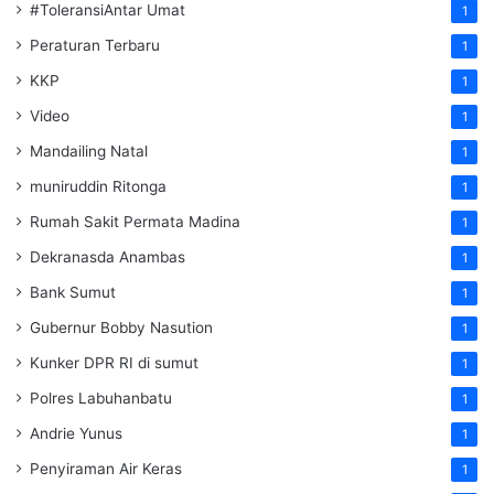
#ToleransiAntar Umat
1
Peraturan Terbaru
1
KKP
1
Video
1
Mandailing Natal
1
muniruddin Ritonga
1
Rumah Sakit Permata Madina
1
Dekranasda Anambas
1
Bank Sumut
1
Gubernur Bobby Nasution
1
Kunker DPR RI di sumut
1
Polres Labuhanbatu
1
Andrie Yunus
1
Penyiraman Air Keras
1