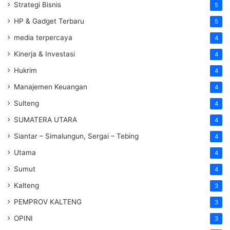
Strategi Bisnis
5
HP & Gadget Terbaru
5
media terpercaya
4
Kinerja & Investasi
4
Hukrim
4
Manajemen Keuangan
4
Sulteng
4
SUMATERA UTARA
4
Siantar – Simalungun, Sergai – Tebing
4
Utama
4
Sumut
4
Kalteng
3
PEMPROV KALTENG
3
OPINI
3