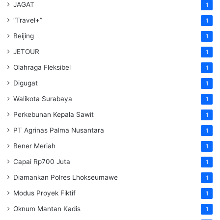
JAGAT
1
“Travel+”
1
Beijing
1
JETOUR
1
Olahraga Fleksibel
1
Digugat
1
Walikota Surabaya
1
Perkebunan Kepala Sawit
1
PT Agrinas Palma Nusantara
1
Bener Meriah
1
Capai Rp700 Juta
1
Diamankan Polres Lhokseumawe
1
Modus Proyek Fiktif
1
Oknum Mantan Kadis
1