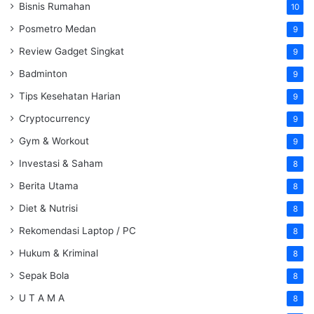
Bisnis Rumahan
10
Posmetro Medan
9
Review Gadget Singkat
9
Badminton
9
Tips Kesehatan Harian
9
Cryptocurrency
9
Gym & Workout
9
Investasi & Saham
8
Berita Utama
8
Diet & Nutrisi
8
Rekomendasi Laptop / PC
8
Hukum & Kriminal
8
Sepak Bola
8
U T A M A
8