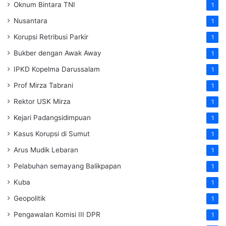
Oknum Bintara TNI
1
Nusantara
1
Korupsi Retribusi Parkir
1
Bukber dengan Awak Away
1
IPKD Kopelma Darussalam
1
Prof Mirza Tabrani
1
Rektor USK Mirza
1
Kejari Padangsidimpuan
1
Kasus Korupsi di Sumut
1
Arus Mudik Lebaran
1
Pelabuhan semayang Balikpapan
1
Kuba
1
Geopolitik
1
Pengawalan Komisi III DPR
1