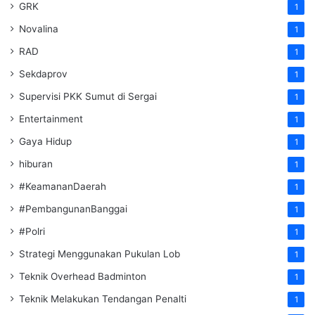
GRK
1
Novalina
1
RAD
1
Sekdaprov
1
Supervisi PKK Sumut di Sergai
1
Entertainment
1
Gaya Hidup
1
hiburan
1
#KeamananDaerah
1
#PembangunanBanggai
1
#Polri
1
Strategi Menggunakan Pukulan Lob
1
Teknik Overhead Badminton
1
Teknik Melakukan Tendangan Penalti
1