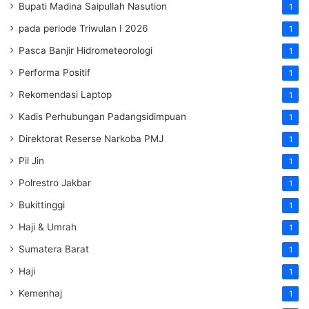
Bupati Madina Saipullah Nasution
1
pada periode Triwulan I 2026
1
Pasca Banjir Hidrometeorologi
1
Performa Positif
1
Rekomendasi Laptop
1
Kadis Perhubungan Padangsidimpuan
1
Direktorat Reserse Narkoba PMJ
1
Pil Jin
1
Polrestro Jakbar
1
Bukittinggi
1
Haji & Umrah
1
Sumatera Barat
1
Haji
1
Kemenhaj
1