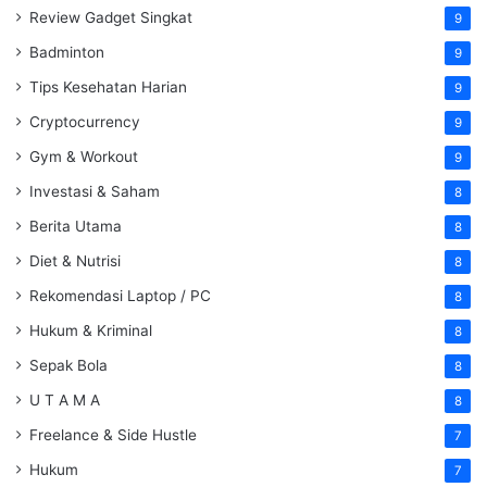
Review Gadget Singkat
9
Badminton
9
Tips Kesehatan Harian
9
Cryptocurrency
9
Gym & Workout
9
Investasi & Saham
8
Berita Utama
8
Diet & Nutrisi
8
Rekomendasi Laptop / PC
8
Hukum & Kriminal
8
Sepak Bola
8
U T A M A
8
Freelance & Side Hustle
7
Hukum
7