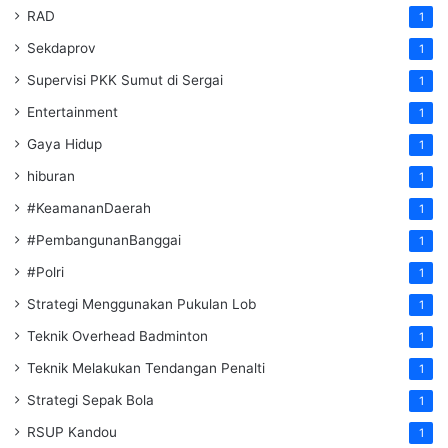
RAD
1
Sekdaprov
1
Supervisi PKK Sumut di Sergai
1
Entertainment
1
Gaya Hidup
1
hiburan
1
#KeamananDaerah
1
#PembangunanBanggai
1
#Polri
1
Strategi Menggunakan Pukulan Lob
1
Teknik Overhead Badminton
1
Teknik Melakukan Tendangan Penalti
1
Strategi Sepak Bola
1
RSUP Kandou
1