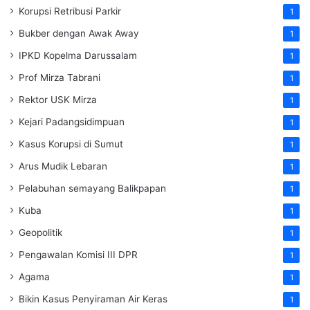
Korupsi Retribusi Parkir
1
Bukber dengan Awak Away
1
IPKD Kopelma Darussalam
1
Prof Mirza Tabrani
1
Rektor USK Mirza
1
Kejari Padangsidimpuan
1
Kasus Korupsi di Sumut
1
Arus Mudik Lebaran
1
Pelabuhan semayang Balikpapan
1
Kuba
1
Geopolitik
1
Pengawalan Komisi III DPR
1
Agama
1
Bikin Kasus Penyiraman Air Keras
1