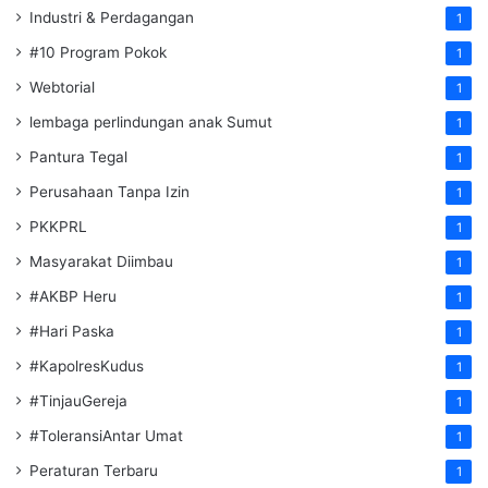
Industri & Perdagangan
1
#10 Program Pokok
1
Webtorial
1
lembaga perlindungan anak Sumut
1
Pantura Tegal
1
Perusahaan Tanpa Izin
1
PKKPRL
1
Masyarakat Diimbau
1
#AKBP Heru
1
#Hari Paska
1
#KapolresKudus
1
#TinjauGereja
1
#ToleransiAntar Umat
1
Peraturan Terbaru
1