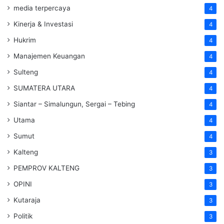
media terpercaya
4
Kinerja & Investasi
4
Hukrim
4
Manajemen Keuangan
4
Sulteng
4
SUMATERA UTARA
4
Siantar – Simalungun, Sergai – Tebing
4
Utama
4
Sumut
4
Kalteng
3
PEMPROV KALTENG
3
OPINI
3
Kutaraja
3
Politik
3