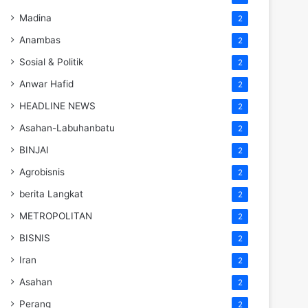
Madina
2
Anambas
2
Sosial & Politik
2
Anwar Hafid
2
HEADLINE NEWS
2
Asahan-Labuhanbatu
2
BINJAI
2
Agrobisnis
2
berita Langkat
2
METROPOLITAN
2
BISNIS
2
Iran
2
Asahan
2
Perang
2