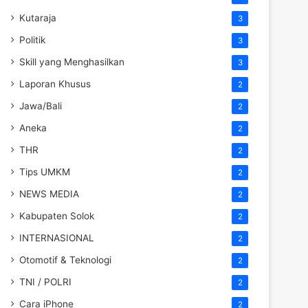
Kutaraja
3
Politik
3
Skill yang Menghasilkan
3
Laporan Khusus
2
Jawa/Bali
2
Aneka
2
THR
2
Tips UMKM
2
NEWS MEDIA
2
Kabupaten Solok
2
INTERNASIONAL
2
Otomotif & Teknologi
2
TNI / POLRI
2
Cara iPhone
2