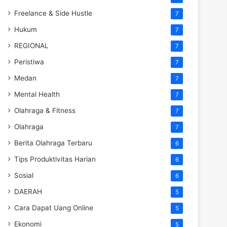
Freelance & Side Hustle
7
Hukum
7
REGIONAL
7
Peristiwa
7
Medan
7
Mental Health
7
Olahraga & Fitness
7
Olahraga
7
Berita Olahraga Terbaru
6
Tips Produktivitas Harian
6
Sosial
6
DAERAH
5
Cara Dapat Uang Online
5
Ekonomi
5