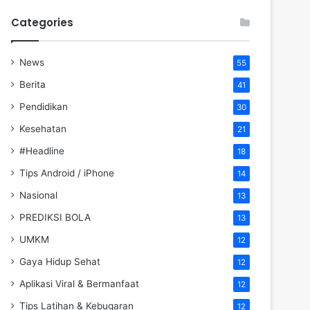
Categories
News
55
Berita
41
Pendidikan
30
Kesehatan
21
#Headline
18
Tips Android / iPhone
14
Nasional
13
PREDIKSI BOLA
13
UMKM
12
Gaya Hidup Sehat
12
Aplikasi Viral & Bermanfaat
12
Tips Latihan & Kebugaran
12