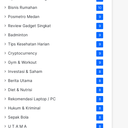
Bisnis Rumahan
10
Posmetro Medan
9
Review Gadget Singkat
9
Badminton
9
Tips Kesehatan Harian
9
Cryptocurrency
9
Gym & Workout
9
Investasi & Saham
8
Berita Utama
8
Diet & Nutrisi
8
Rekomendasi Laptop / PC
8
Hukum & Kriminal
8
Sepak Bola
8
U T A M A
8