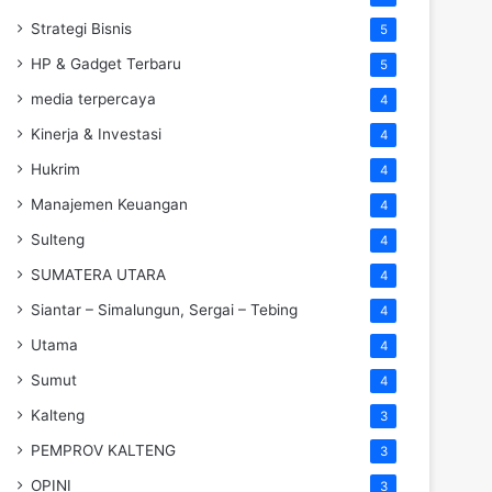
Strategi Bisnis
5
HP & Gadget Terbaru
5
media terpercaya
4
Kinerja & Investasi
4
Hukrim
4
Manajemen Keuangan
4
Sulteng
4
SUMATERA UTARA
4
Siantar – Simalungun, Sergai – Tebing
4
Utama
4
Sumut
4
Kalteng
3
PEMPROV KALTENG
3
OPINI
3