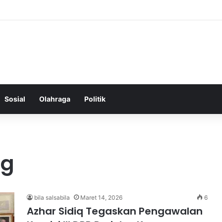
f Menjaga Keseimbangan Hormon Wanita Menjelang Menopause
Sosial
Olahraga
Politik
ng
bila salsabila
Maret 14, 2026
6
Azhar Sidiq Tegaskan Pengawalan