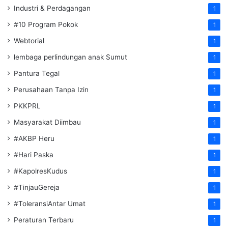
Industri & Perdagangan
1
#10 Program Pokok
1
Webtorial
1
lembaga perlindungan anak Sumut
1
Pantura Tegal
1
Perusahaan Tanpa Izin
1
PKKPRL
1
Masyarakat Diimbau
1
#AKBP Heru
1
#Hari Paska
1
#KapolresKudus
1
#TinjauGereja
1
#ToleransiAntar Umat
1
Peraturan Terbaru
1