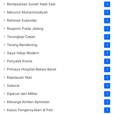
Berdasarkan Sunah Nabi Saw
1
Menurut Muhammadiyah
1
Rahmad Sukendar
1
Respons Polda Jateng
1
Terungkap Cepat
1
Terang Benderang
1
Gaya hidup Modern
1
Penyakit Kronis
1
Primaya Hospital Bekasi Barat
1
Kepulauan Nias
1
Saburai
1
Dipecat dari Militer
1
Keluarga Korban Apresiasi
1
Kasus Pengeroyokan di Pati
1