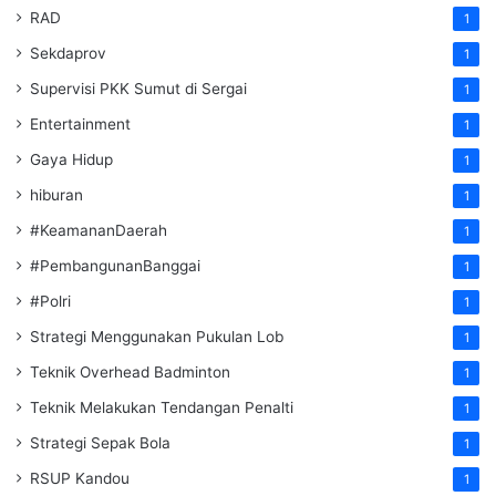
RAD
1
Sekdaprov
1
Supervisi PKK Sumut di Sergai
1
Entertainment
1
Gaya Hidup
1
hiburan
1
#KeamananDaerah
1
#PembangunanBanggai
1
#Polri
1
Strategi Menggunakan Pukulan Lob
1
Teknik Overhead Badminton
1
Teknik Melakukan Tendangan Penalti
1
Strategi Sepak Bola
1
RSUP Kandou
1