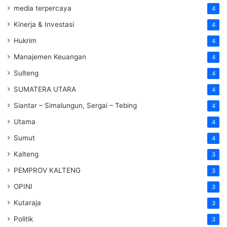
media terpercaya
4
Kinerja & Investasi
4
Hukrim
4
Manajemen Keuangan
4
Sulteng
4
SUMATERA UTARA
4
Siantar – Simalungun, Sergai – Tebing
4
Utama
4
Sumut
4
Kalteng
3
PEMPROV KALTENG
3
OPINI
3
Kutaraja
3
Politik
3