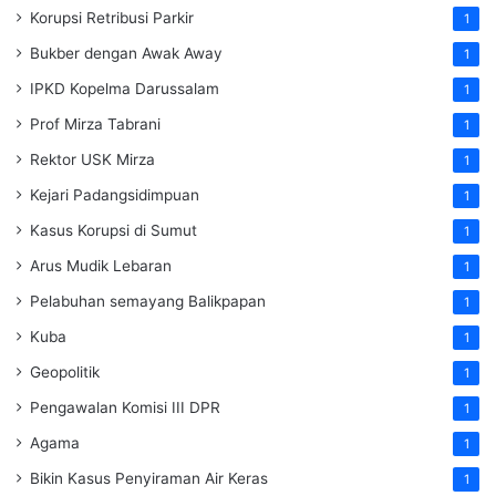
Korupsi Retribusi Parkir
1
Bukber dengan Awak Away
1
IPKD Kopelma Darussalam
1
Prof Mirza Tabrani
1
Rektor USK Mirza
1
Kejari Padangsidimpuan
1
Kasus Korupsi di Sumut
1
Arus Mudik Lebaran
1
Pelabuhan semayang Balikpapan
1
Kuba
1
Geopolitik
1
Pengawalan Komisi III DPR
1
Agama
1
Bikin Kasus Penyiraman Air Keras
1