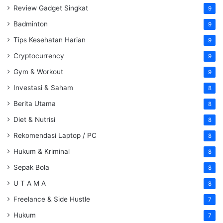
Review Gadget Singkat
9
Badminton
9
Tips Kesehatan Harian
9
Cryptocurrency
9
Gym & Workout
9
Investasi & Saham
8
Berita Utama
8
Diet & Nutrisi
8
Rekomendasi Laptop / PC
8
Hukum & Kriminal
8
Sepak Bola
8
U T A M A
8
Freelance & Side Hustle
7
Hukum
7