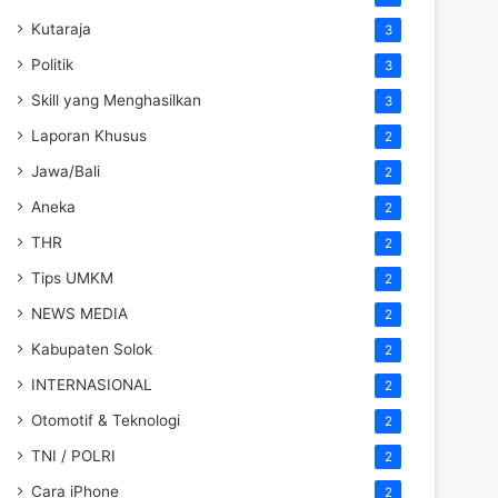
Kutaraja
3
Politik
3
Skill yang Menghasilkan
3
Laporan Khusus
2
Jawa/Bali
2
Aneka
2
THR
2
Tips UMKM
2
NEWS MEDIA
2
Kabupaten Solok
2
INTERNASIONAL
2
Otomotif & Teknologi
2
TNI / POLRI
2
Cara iPhone
2