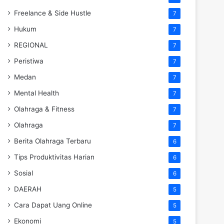
Freelance & Side Hustle
7
Hukum
7
REGIONAL
7
Peristiwa
7
Medan
7
Mental Health
7
Olahraga & Fitness
7
Olahraga
7
Berita Olahraga Terbaru
6
Tips Produktivitas Harian
6
Sosial
6
DAERAH
5
Cara Dapat Uang Online
5
Ekonomi
5