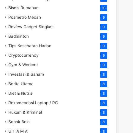
Bisnis Rumahan
10
Posmetro Medan
9
Review Gadget Singkat
9
Badminton
9
Tips Kesehatan Harian
9
Cryptocurrency
9
Gym & Workout
9
Investasi & Saham
8
Berita Utama
8
Diet & Nutrisi
8
Rekomendasi Laptop / PC
8
Hukum & Kriminal
8
Sepak Bola
8
U T A M A
8