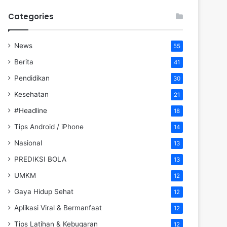
Categories
News
55
Berita
41
Pendidikan
30
Kesehatan
21
#Headline
18
Tips Android / iPhone
14
Nasional
13
PREDIKSI BOLA
13
UMKM
12
Gaya Hidup Sehat
12
Aplikasi Viral & Bermanfaat
12
Tips Latihan & Kebugaran
12