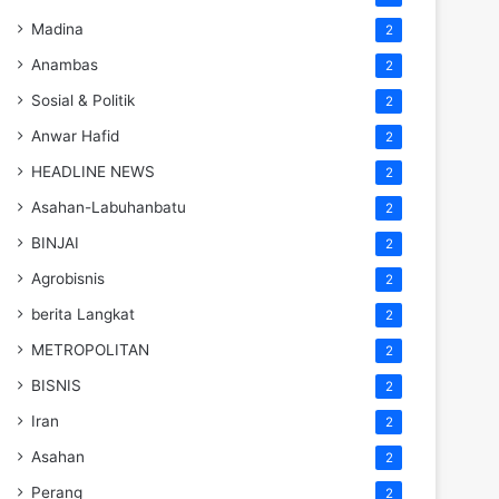
Madina
2
Anambas
2
Sosial & Politik
2
Anwar Hafid
2
HEADLINE NEWS
2
Asahan-Labuhanbatu
2
BINJAI
2
Agrobisnis
2
berita Langkat
2
METROPOLITAN
2
BISNIS
2
Iran
2
Asahan
2
Perang
2