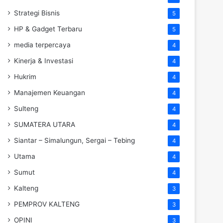
Strategi Bisnis
5
HP & Gadget Terbaru
5
media terpercaya
4
Kinerja & Investasi
4
Hukrim
4
Manajemen Keuangan
4
Sulteng
4
SUMATERA UTARA
4
Siantar – Simalungun, Sergai – Tebing
4
Utama
4
Sumut
4
Kalteng
3
PEMPROV KALTENG
3
OPINI
3