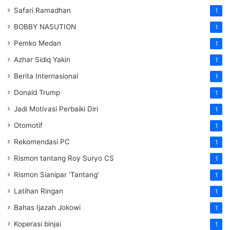
Safari Ramadhan
1
BOBBY NASUTION
1
Pemko Medan
1
Azhar Sidiq Yakin
1
Berita Internasional
1
Donald Trump
1
Jadi Motivasi Perbaiki Diri
1
Otomotif
1
Rekomendasi PC
1
Rismon tantang Roy Suryo CS
1
Rismon Sianipar 'Tantang'
1
Latihan Ringan
1
Bahas Ijazah Jokowi
1
Koperasi binjai
1