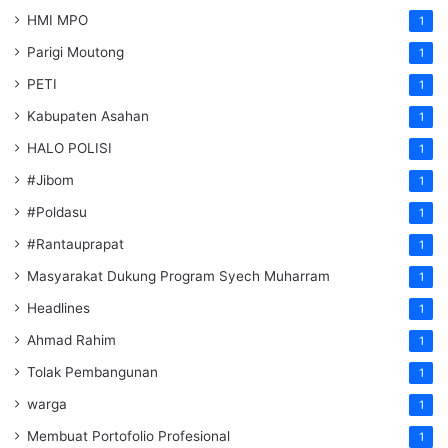
HMI MPO
1
Parigi Moutong
1
PETI
1
Kabupaten Asahan
1
HALO POLISI
1
#Jibom
1
#Poldasu
1
#Rantauprapat
1
Masyarakat Dukung Program Syech Muharram
1
Headlines
1
Ahmad Rahim
1
Tolak Pembangunan
1
warga
1
Membuat Portofolio Profesional
1