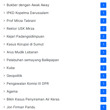
Bukber dengan Awak Away
1
IPKD Kopelma Darussalam
1
Prof Mirza Tabrani
1
Rektor USK Mirza
1
Kejari Padangsidimpuan
1
Kasus Korupsi di Sumut
1
Arus Mudik Lebaran
1
Pelabuhan semayang Balikpapan
1
Kuba
1
Geopolitik
1
Pengawalan Komisi III DPR
1
Agama
1
Bikin Kasus Penyiraman Air Keras
1
Jon Firman Pandu
1