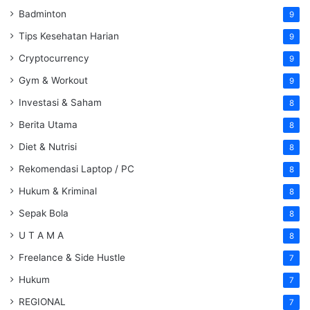
Badminton
9
Tips Kesehatan Harian
9
Cryptocurrency
9
Gym & Workout
9
Investasi & Saham
8
Berita Utama
8
Diet & Nutrisi
8
Rekomendasi Laptop / PC
8
Hukum & Kriminal
8
Sepak Bola
8
U T A M A
8
Freelance & Side Hustle
7
Hukum
7
REGIONAL
7