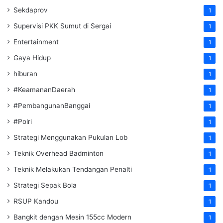
Sekdaprov
1
Supervisi PKK Sumut di Sergai
1
Entertainment
1
Gaya Hidup
1
hiburan
1
#KeamananDaerah
1
#PembangunanBanggai
1
#Polri
1
Strategi Menggunakan Pukulan Lob
1
Teknik Overhead Badminton
1
Teknik Melakukan Tendangan Penalti
1
Strategi Sepak Bola
1
RSUP Kandou
1
Bangkit dengan Mesin 155cc Modern
1