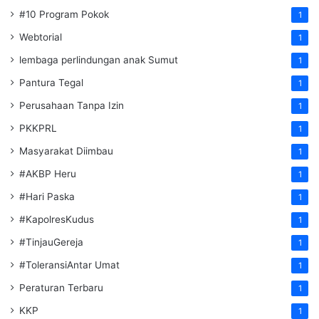
#10 Program Pokok
1
Webtorial
1
lembaga perlindungan anak Sumut
1
Pantura Tegal
1
Perusahaan Tanpa Izin
1
PKKPRL
1
Masyarakat Diimbau
1
#AKBP Heru
1
#Hari Paska
1
#KapolresKudus
1
#TinjauGereja
1
#ToleransiAntar Umat
1
Peraturan Terbaru
1
KKP
1