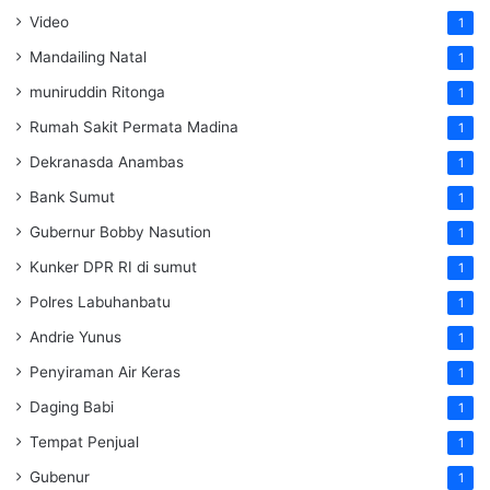
Video
1
Mandailing Natal
1
muniruddin Ritonga
1
Rumah Sakit Permata Madina
1
Dekranasda Anambas
1
Bank Sumut
1
Gubernur Bobby Nasution
1
Kunker DPR RI di sumut
1
Polres Labuhanbatu
1
Andrie Yunus
1
Penyiraman Air Keras
1
Daging Babi
1
Tempat Penjual
1
Gubenur
1