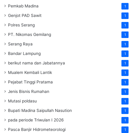
Pemkab Madina
1
Genjot PAD Sawit
1
Polres Serang
1
PT. Nikomas Gemilang
1
Serang Raya
1
Bandar Lampung
1
berikut nama dan Jabatannya
1
Mualem Kembali Lantik
1
Pejabat Tinggi Pratama
1
Jenis Bisnis Rumahan
1
Mutasi poldasu
1
Bupati Madina Saipullah Nasution
1
pada periode Triwulan I 2026
1
Pasca Banjir Hidrometeorologi
1