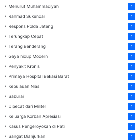
Menurut Muhammadiyah
1
Rahmad Sukendar
1
Respons Polda Jateng
1
Terungkap Cepat
1
Terang Benderang
1
Gaya hidup Modern
1
Penyakit Kronis
1
Primaya Hospital Bekasi Barat
1
Kepulauan Nias
1
Saburai
1
Dipecat dari Militer
1
Keluarga Korban Apresiasi
1
Kasus Pengeroyokan di Pati
1
Sangat Dianjurkan
1