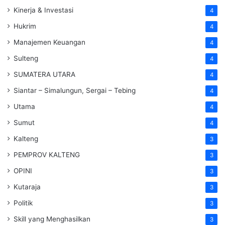
Kinerja & Investasi
4
Hukrim
4
Manajemen Keuangan
4
Sulteng
4
SUMATERA UTARA
4
Siantar – Simalungun, Sergai – Tebing
4
Utama
4
Sumut
4
Kalteng
3
PEMPROV KALTENG
3
OPINI
3
Kutaraja
3
Politik
3
Skill yang Menghasilkan
3