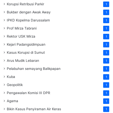
Korupsi Retribusi Parkir
1
Bukber dengan Awak Away
1
IPKD Kopelma Darussalam
1
Prof Mirza Tabrani
1
Rektor USK Mirza
1
Kejari Padangsidimpuan
1
Kasus Korupsi di Sumut
1
Arus Mudik Lebaran
1
Pelabuhan semayang Balikpapan
1
Kuba
1
Geopolitik
1
Pengawalan Komisi III DPR
1
Agama
1
Bikin Kasus Penyiraman Air Keras
1