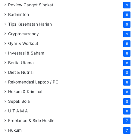
Review Gadget Singkat
9
Badminton
9
Tips Kesehatan Harian
9
Cryptocurrency
9
Gym & Workout
9
Investasi & Saham
8
Berita Utama
8
Diet & Nutrisi
8
Rekomendasi Laptop / PC
8
Hukum & Kriminal
8
Sepak Bola
8
U T A M A
8
Freelance & Side Hustle
7
Hukum
7