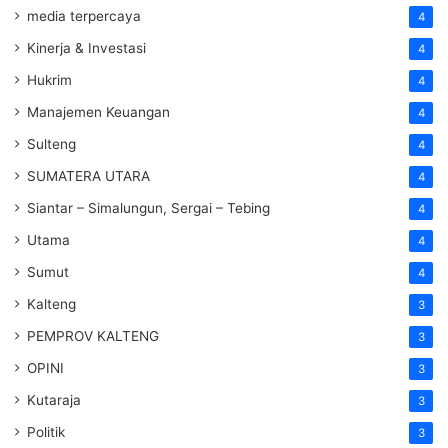
media terpercaya
4
Kinerja & Investasi
4
Hukrim
4
Manajemen Keuangan
4
Sulteng
4
SUMATERA UTARA
4
Siantar – Simalungun, Sergai – Tebing
4
Utama
4
Sumut
4
Kalteng
3
PEMPROV KALTENG
3
OPINI
3
Kutaraja
3
Politik
3