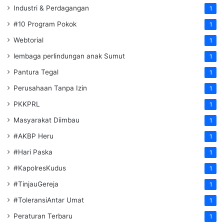
Industri & Perdagangan
1
#10 Program Pokok
1
Webtorial
1
lembaga perlindungan anak Sumut
1
Pantura Tegal
1
Perusahaan Tanpa Izin
1
PKKPRL
1
Masyarakat Diimbau
1
#AKBP Heru
1
#Hari Paska
1
#KapolresKudus
1
#TinjauGereja
1
#ToleransiAntar Umat
1
Peraturan Terbaru
1