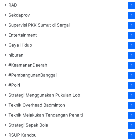
RAD
1
Sekdaprov
1
Supervisi PKK Sumut di Sergai
1
Entertainment
1
Gaya Hidup
1
hiburan
1
#KeamananDaerah
1
#PembangunanBanggai
1
#Polri
1
Strategi Menggunakan Pukulan Lob
1
Teknik Overhead Badminton
1
Teknik Melakukan Tendangan Penalti
1
Strategi Sepak Bola
1
RSUP Kandou
1