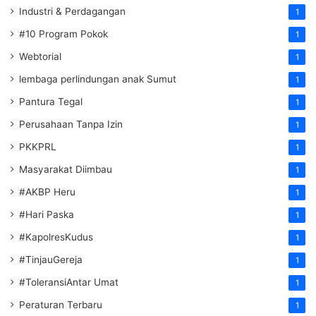
Industri & Perdagangan
1
#10 Program Pokok
1
Webtorial
1
lembaga perlindungan anak Sumut
1
Pantura Tegal
1
Perusahaan Tanpa Izin
1
PKKPRL
1
Masyarakat Diimbau
1
#AKBP Heru
1
#Hari Paska
1
#KapolresKudus
1
#TinjauGereja
1
#ToleransiAntar Umat
1
Peraturan Terbaru
1