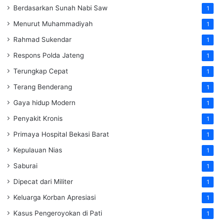
Berdasarkan Sunah Nabi Saw
1
Menurut Muhammadiyah
1
Rahmad Sukendar
1
Respons Polda Jateng
1
Terungkap Cepat
1
Terang Benderang
1
Gaya hidup Modern
1
Penyakit Kronis
1
Primaya Hospital Bekasi Barat
1
Kepulauan Nias
1
Saburai
1
Dipecat dari Militer
1
Keluarga Korban Apresiasi
1
Kasus Pengeroyokan di Pati
1