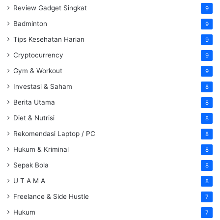
Review Gadget Singkat
9
Badminton
9
Tips Kesehatan Harian
9
Cryptocurrency
9
Gym & Workout
9
Investasi & Saham
8
Berita Utama
8
Diet & Nutrisi
8
Rekomendasi Laptop / PC
8
Hukum & Kriminal
8
Sepak Bola
8
U T A M A
8
Freelance & Side Hustle
7
Hukum
7