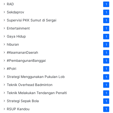
RAD
1
Sekdaprov
1
Supervisi PKK Sumut di Sergai
1
Entertainment
1
Gaya Hidup
1
hiburan
1
#KeamananDaerah
1
#PembangunanBanggai
1
#Polri
1
Strategi Menggunakan Pukulan Lob
1
Teknik Overhead Badminton
1
Teknik Melakukan Tendangan Penalti
1
Strategi Sepak Bola
1
RSUP Kandou
1