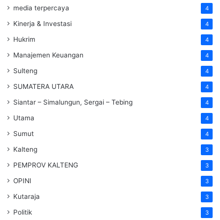
media terpercaya
4
Kinerja & Investasi
4
Hukrim
4
Manajemen Keuangan
4
Sulteng
4
SUMATERA UTARA
4
Siantar – Simalungun, Sergai – Tebing
4
Utama
4
Sumut
4
Kalteng
3
PEMPROV KALTENG
3
OPINI
3
Kutaraja
3
Politik
3