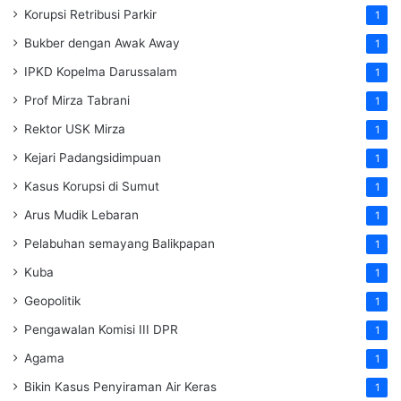
Korupsi Retribusi Parkir
1
Bukber dengan Awak Away
1
IPKD Kopelma Darussalam
1
Prof Mirza Tabrani
1
Rektor USK Mirza
1
Kejari Padangsidimpuan
1
Kasus Korupsi di Sumut
1
Arus Mudik Lebaran
1
Pelabuhan semayang Balikpapan
1
Kuba
1
Geopolitik
1
Pengawalan Komisi III DPR
1
Agama
1
Bikin Kasus Penyiraman Air Keras
1