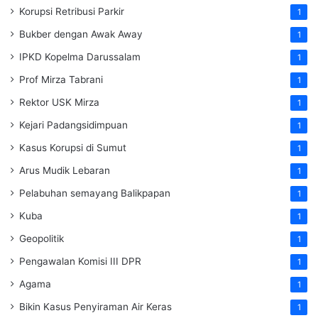
Korupsi Retribusi Parkir
1
Bukber dengan Awak Away
1
IPKD Kopelma Darussalam
1
Prof Mirza Tabrani
1
Rektor USK Mirza
1
Kejari Padangsidimpuan
1
Kasus Korupsi di Sumut
1
Arus Mudik Lebaran
1
Pelabuhan semayang Balikpapan
1
Kuba
1
Geopolitik
1
Pengawalan Komisi III DPR
1
Agama
1
Bikin Kasus Penyiraman Air Keras
1