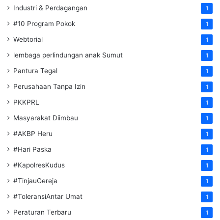
Industri & Perdagangan
1
#10 Program Pokok
1
Webtorial
1
lembaga perlindungan anak Sumut
1
Pantura Tegal
1
Perusahaan Tanpa Izin
1
PKKPRL
1
Masyarakat Diimbau
1
#AKBP Heru
1
#Hari Paska
1
#KapolresKudus
1
#TinjauGereja
1
#ToleransiAntar Umat
1
Peraturan Terbaru
1