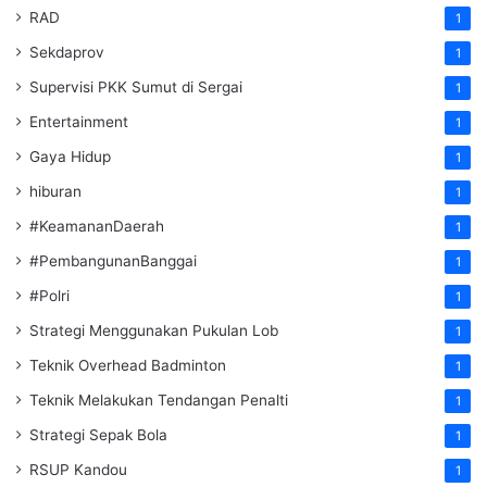
RAD
1
Sekdaprov
1
Supervisi PKK Sumut di Sergai
1
Entertainment
1
Gaya Hidup
1
hiburan
1
#KeamananDaerah
1
#PembangunanBanggai
1
#Polri
1
Strategi Menggunakan Pukulan Lob
1
Teknik Overhead Badminton
1
Teknik Melakukan Tendangan Penalti
1
Strategi Sepak Bola
1
RSUP Kandou
1