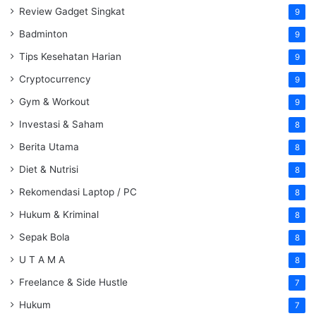
Review Gadget Singkat
9
Badminton
9
Tips Kesehatan Harian
9
Cryptocurrency
9
Gym & Workout
9
Investasi & Saham
8
Berita Utama
8
Diet & Nutrisi
8
Rekomendasi Laptop / PC
8
Hukum & Kriminal
8
Sepak Bola
8
U T A M A
8
Freelance & Side Hustle
7
Hukum
7