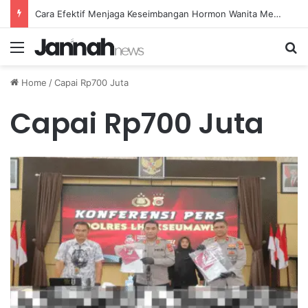
Cara Efektif Menjaga Keseimbangan Hormon Wanita Menjelang Menopause
Menu
Se
Home
/
Capai Rp700 Juta
Capai Rp700 Juta