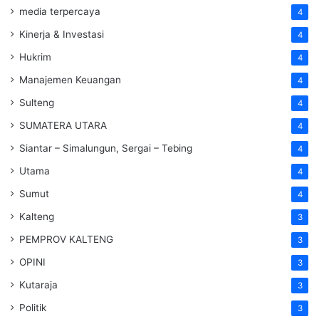
media terpercaya
4
Kinerja & Investasi
4
Hukrim
4
Manajemen Keuangan
4
Sulteng
4
SUMATERA UTARA
4
Siantar – Simalungun, Sergai – Tebing
4
Utama
4
Sumut
4
Kalteng
3
PEMPROV KALTENG
3
OPINI
3
Kutaraja
3
Politik
3