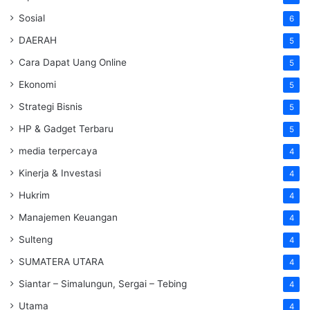
Sosial
6
DAERAH
5
Cara Dapat Uang Online
5
Ekonomi
5
Strategi Bisnis
5
HP & Gadget Terbaru
5
media terpercaya
4
Kinerja & Investasi
4
Hukrim
4
Manajemen Keuangan
4
Sulteng
4
SUMATERA UTARA
4
Siantar – Simalungun, Sergai – Tebing
4
Utama
4