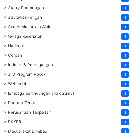
Starry Rampengan
1
#SulawesiTengah
1
Syech Muharram Ajak
1
tenaga kesehatan
1
National
1
Cerpen
1
Industri & Perdagangan
1
#10 Program Pokok
1
Webtorial
1
lembaga perlindungan anak Sumut
1
Pantura Tegal
1
Perusahaan Tanpa Izin
1
PKKPRL
1
Masyarakat Diimbau
1