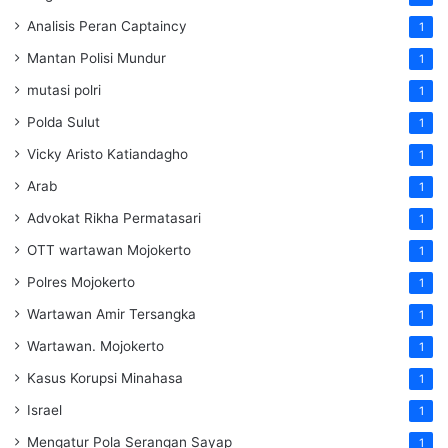
Analisis Peran Captaincy
1
Mantan Polisi Mundur
1
mutasi polri
1
Polda Sulut
1
Vicky Aristo Katiandagho
1
Arab
1
Advokat Rikha Permatasari
1
OTT wartawan Mojokerto
1
Polres Mojokerto
1
Wartawan Amir Tersangka
1
Wartawan. Mojokerto
1
Kasus Korupsi Minahasa
1
Israel
1
Mengatur Pola Serangan Sayap
1