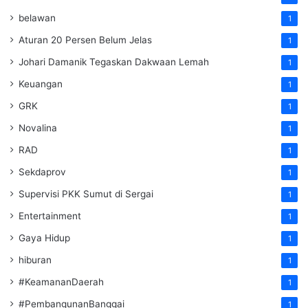
belawan
1
Aturan 20 Persen Belum Jelas
1
Johari Damanik Tegaskan Dakwaan Lemah
1
Keuangan
1
GRK
1
Novalina
1
RAD
1
Sekdaprov
1
Supervisi PKK Sumut di Sergai
1
Entertainment
1
Gaya Hidup
1
hiburan
1
#KeamananDaerah
1
#PembangunanBanggai
1