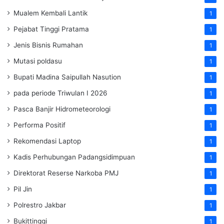
Mualem Kembali Lantik
1
Pejabat Tinggi Pratama
1
Jenis Bisnis Rumahan
1
Mutasi poldasu
1
Bupati Madina Saipullah Nasution
1
pada periode Triwulan I 2026
1
Pasca Banjir Hidrometeorologi
1
Performa Positif
1
Rekomendasi Laptop
1
Kadis Perhubungan Padangsidimpuan
1
Direktorat Reserse Narkoba PMJ
1
Pil Jin
1
Polrestro Jakbar
1
Bukittinggi
1