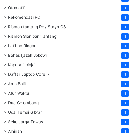
Otomotif
1
Rekomendasi PC
1
Rismon tantang Roy Suryo CS
1
Rismon Sianipar 'Tantang'
1
Latihan Ringan
1
Bahas Ijazah Jokowi
1
Koperasi binjai
1
Daftar Laptop Core i7
1
Arus Balik
1
Atur Waktu
1
Dua Gelombang
1
Usai Temui Gibran
1
Sekeluarga Tewas
1
Alhijrah
1