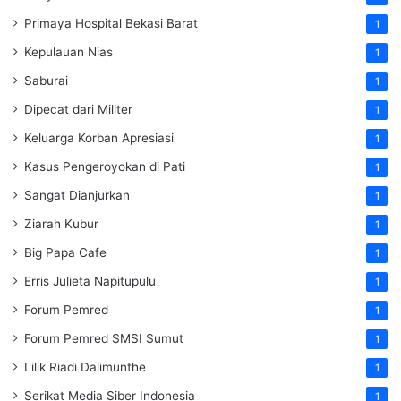
Primaya Hospital Bekasi Barat
1
Kepulauan Nias
1
Saburai
1
Dipecat dari Militer
1
Keluarga Korban Apresiasi
1
Kasus Pengeroyokan di Pati
1
Sangat Dianjurkan
1
Ziarah Kubur
1
Big Papa Cafe
1
Erris Julieta Napitupulu
1
Forum Pemred
1
Forum Pemred SMSI Sumut
1
Lilik Riadi Dalimunthe
1
Serikat Media Siber Indonesia
1