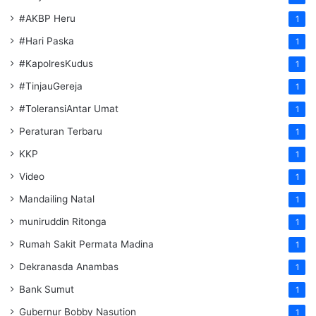
#AKBP Heru
1
#Hari Paska
1
#KapolresKudus
1
#TinjauGereja
1
#ToleransiAntar Umat
1
Peraturan Terbaru
1
KKP
1
Video
1
Mandailing Natal
1
muniruddin Ritonga
1
Rumah Sakit Permata Madina
1
Dekranasda Anambas
1
Bank Sumut
1
Gubernur Bobby Nasution
1