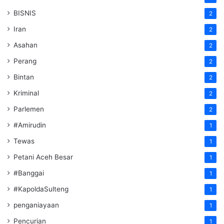
BISNIS
2
Iran
2
Asahan
2
Perang
2
Bintan
2
Kriminal
2
Parlemen
2
#Amirudin
1
Tewas
1
Petani Aceh Besar
1
#Banggai
1
#KapoldaSulteng
1
penganiayaan
1
Pencurian
1