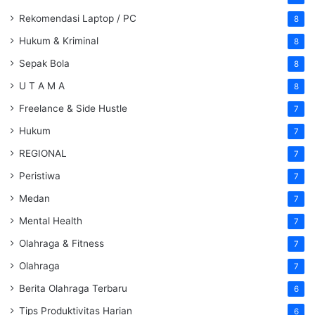
Rekomendasi Laptop / PC
8
Hukum & Kriminal
8
Sepak Bola
8
U T A M A
8
Freelance & Side Hustle
7
Hukum
7
REGIONAL
7
Peristiwa
7
Medan
7
Mental Health
7
Olahraga & Fitness
7
Olahraga
7
Berita Olahraga Terbaru
6
Tips Produktivitas Harian
6