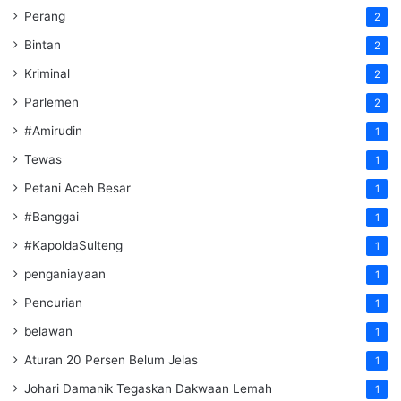
Perang
2
Bintan
2
Kriminal
2
Parlemen
2
#Amirudin
1
Tewas
1
Petani Aceh Besar
1
#Banggai
1
#KapoldaSulteng
1
penganiayaan
1
Pencurian
1
belawan
1
Aturan 20 Persen Belum Jelas
1
Johari Damanik Tegaskan Dakwaan Lemah
1