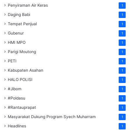
Penyiraman Air Keras
1
Daging Babi
1
Tempat Penjual
1
Gubenur
1
HMI MPO
1
Parigi Moutong
1
PETI
1
Kabupaten Asahan
1
HALO POLISI
1
#Jibom
1
#Poldasu
1
#Rantauprapat
1
Masyarakat Dukung Program Syech Muharram
1
Headlines
1