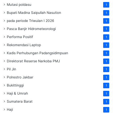
Mutasi poldasu
1
Bupati Madina Saipullah Nasution
1
pada periode Triwulan I 2026
1
Pasca Banjir Hidrometeorologi
1
Performa Positif
1
Rekomendasi Laptop
1
Kadis Perhubungan Padangsidimpuan
1
Direktorat Reserse Narkoba PMJ
1
Pil Jin
1
Polrestro Jakbar
1
Bukittinggi
1
Haji & Umrah
1
Sumatera Barat
1
Haji
1