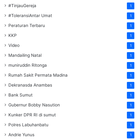
#TinjauGereja
1
#ToleransiAntar Umat
1
Peraturan Terbaru
1
KKP
1
Video
1
Mandailing Natal
1
muniruddin Ritonga
1
Rumah Sakit Permata Madina
1
Dekranasda Anambas
1
Bank Sumut
1
Gubernur Bobby Nasution
1
Kunker DPR RI di sumut
1
Polres Labuhanbatu
1
Andrie Yunus
1