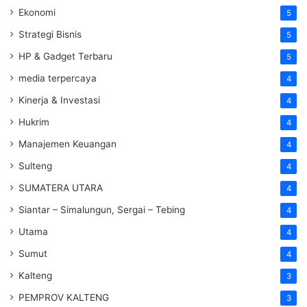
Ekonomi
5
Strategi Bisnis
5
HP & Gadget Terbaru
5
media terpercaya
4
Kinerja & Investasi
4
Hukrim
4
Manajemen Keuangan
4
Sulteng
4
SUMATERA UTARA
4
Siantar – Simalungun, Sergai – Tebing
4
Utama
4
Sumut
4
Kalteng
3
PEMPROV KALTENG
3