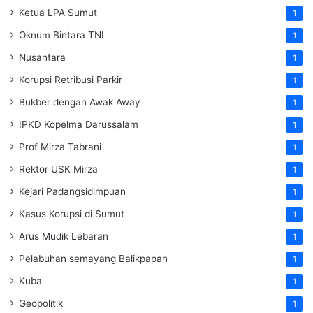
Ketua LPA Sumut
1
Oknum Bintara TNI
1
Nusantara
1
Korupsi Retribusi Parkir
1
Bukber dengan Awak Away
1
IPKD Kopelma Darussalam
1
Prof Mirza Tabrani
1
Rektor USK Mirza
1
Kejari Padangsidimpuan
1
Kasus Korupsi di Sumut
1
Arus Mudik Lebaran
1
Pelabuhan semayang Balikpapan
1
Kuba
1
Geopolitik
1