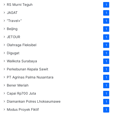
RS Murni Teguh
1
JAGAT
1
“Travel+”
1
Beijing
1
JETOUR
1
Olahraga Fleksibel
1
Digugat
1
Walikota Surabaya
1
Perkebunan Kepala Sawit
1
PT Agrinas Palma Nusantara
1
Bener Meriah
1
Capai Rp700 Juta
1
Diamankan Polres Lhokseumawe
1
Modus Proyek Fiktif
1