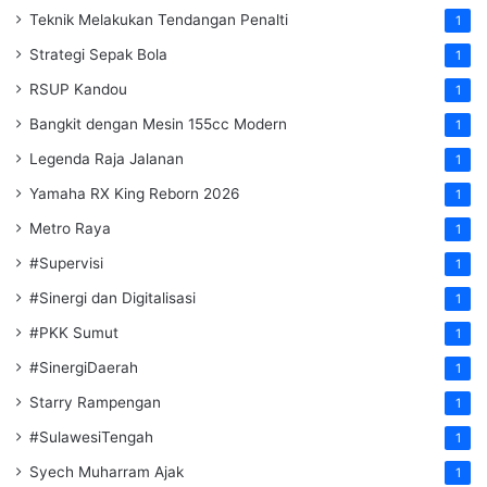
Teknik Melakukan Tendangan Penalti
1
Strategi Sepak Bola
1
RSUP Kandou
1
Bangkit dengan Mesin 155cc Modern
1
Legenda Raja Jalanan
1
Yamaha RX King Reborn 2026
1
Metro Raya
1
#Supervisi
1
#Sinergi dan Digitalisasi
1
#PKK Sumut
1
#SinergiDaerah
1
Starry Rampengan
1
#SulawesiTengah
1
Syech Muharram Ajak
1