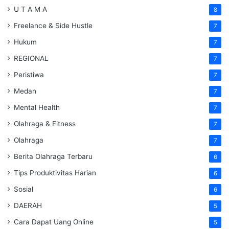
U T A M A
8
Freelance & Side Hustle
7
Hukum
7
REGIONAL
7
Peristiwa
7
Medan
7
Mental Health
7
Olahraga & Fitness
7
Olahraga
7
Berita Olahraga Terbaru
6
Tips Produktivitas Harian
6
Sosial
6
DAERAH
5
Cara Dapat Uang Online
5