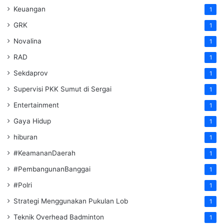
Keuangan
1
GRK
1
Novalina
1
RAD
1
Sekdaprov
1
Supervisi PKK Sumut di Sergai
1
Entertainment
1
Gaya Hidup
1
hiburan
1
#KeamananDaerah
1
#PembangunanBanggai
1
#Polri
1
Strategi Menggunakan Pukulan Lob
1
Teknik Overhead Badminton
1