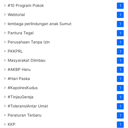
#10 Program Pokok
1
Webtorial
1
lembaga perlindungan anak Sumut
1
Pantura Tegal
1
Perusahaan Tanpa Izin
1
PKKPRL
1
Masyarakat Diimbau
1
#AKBP Heru
1
#Hari Paska
1
#KapolresKudus
1
#TinjauGereja
1
#ToleransiAntar Umat
1
Peraturan Terbaru
1
KKP
1