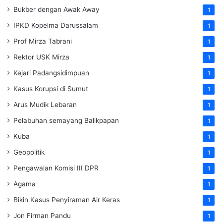
Bukber dengan Awak Away
1
IPKD Kopelma Darussalam
1
Prof Mirza Tabrani
1
Rektor USK Mirza
1
Kejari Padangsidimpuan
1
Kasus Korupsi di Sumut
1
Arus Mudik Lebaran
1
Pelabuhan semayang Balikpapan
1
Kuba
1
Geopolitik
1
Pengawalan Komisi III DPR
1
Agama
1
Bikin Kasus Penyiraman Air Keras
1
Jon Firman Pandu
1