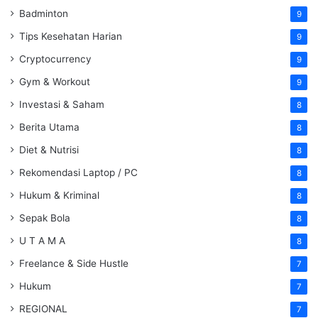
Badminton
9
Tips Kesehatan Harian
9
Cryptocurrency
9
Gym & Workout
9
Investasi & Saham
8
Berita Utama
8
Diet & Nutrisi
8
Rekomendasi Laptop / PC
8
Hukum & Kriminal
8
Sepak Bola
8
U T A M A
8
Freelance & Side Hustle
7
Hukum
7
REGIONAL
7