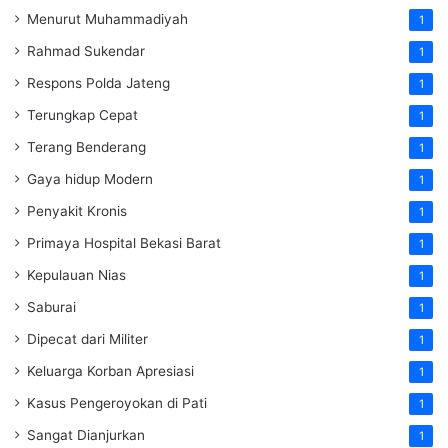
Menurut Muhammadiyah
1
Rahmad Sukendar
1
Respons Polda Jateng
1
Terungkap Cepat
1
Terang Benderang
1
Gaya hidup Modern
1
Penyakit Kronis
1
Primaya Hospital Bekasi Barat
1
Kepulauan Nias
1
Saburai
1
Dipecat dari Militer
1
Keluarga Korban Apresiasi
1
Kasus Pengeroyokan di Pati
1
Sangat Dianjurkan
1