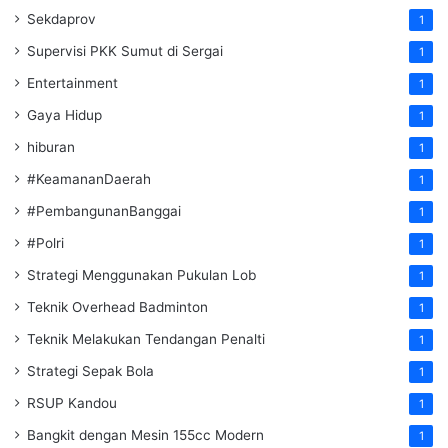
Sekdaprov
1
Supervisi PKK Sumut di Sergai
1
Entertainment
1
Gaya Hidup
1
hiburan
1
#KeamananDaerah
1
#PembangunanBanggai
1
#Polri
1
Strategi Menggunakan Pukulan Lob
1
Teknik Overhead Badminton
1
Teknik Melakukan Tendangan Penalti
1
Strategi Sepak Bola
1
RSUP Kandou
1
Bangkit dengan Mesin 155cc Modern
1