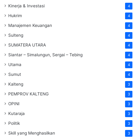
Kinerja & Investasi
4
Hukrim
4
Manajemen Keuangan
4
Sulteng
4
SUMATERA UTARA
4
Siantar – Simalungun, Sergai – Tebing
4
Utama
4
Sumut
4
Kalteng
3
PEMPROV KALTENG
3
OPINI
3
Kutaraja
3
Politik
3
Skill yang Menghasilkan
3