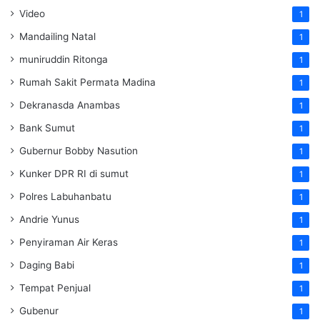
Video
1
Mandailing Natal
1
muniruddin Ritonga
1
Rumah Sakit Permata Madina
1
Dekranasda Anambas
1
Bank Sumut
1
Gubernur Bobby Nasution
1
Kunker DPR RI di sumut
1
Polres Labuhanbatu
1
Andrie Yunus
1
Penyiraman Air Keras
1
Daging Babi
1
Tempat Penjual
1
Gubenur
1