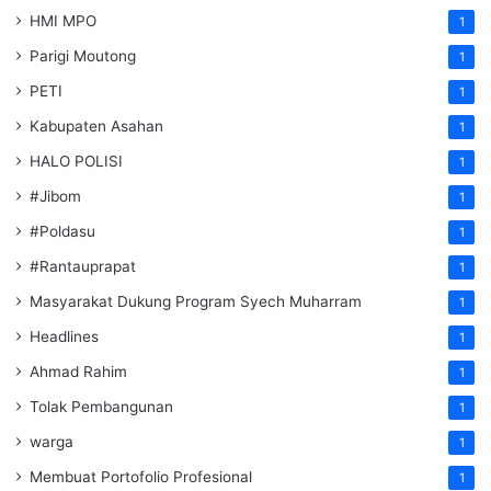
HMI MPO
1
Parigi Moutong
1
PETI
1
Kabupaten Asahan
1
HALO POLISI
1
#Jibom
1
#Poldasu
1
#Rantauprapat
1
Masyarakat Dukung Program Syech Muharram
1
Headlines
1
Ahmad Rahim
1
Tolak Pembangunan
1
warga
1
Membuat Portofolio Profesional
1