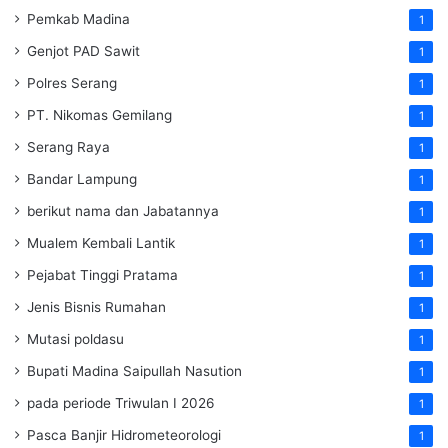
Pemkab Madina
1
Genjot PAD Sawit
1
Polres Serang
1
PT. Nikomas Gemilang
1
Serang Raya
1
Bandar Lampung
1
berikut nama dan Jabatannya
1
Mualem Kembali Lantik
1
Pejabat Tinggi Pratama
1
Jenis Bisnis Rumahan
1
Mutasi poldasu
1
Bupati Madina Saipullah Nasution
1
pada periode Triwulan I 2026
1
Pasca Banjir Hidrometeorologi
1