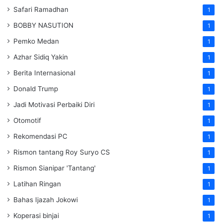
Safari Ramadhan
1
BOBBY NASUTION
1
Pemko Medan
1
Azhar Sidiq Yakin
1
Berita Internasional
1
Donald Trump
1
Jadi Motivasi Perbaiki Diri
1
Otomotif
1
Rekomendasi PC
1
Rismon tantang Roy Suryo CS
1
Rismon Sianipar 'Tantang'
1
Latihan Ringan
1
Bahas Ijazah Jokowi
1
Koperasi binjai
1