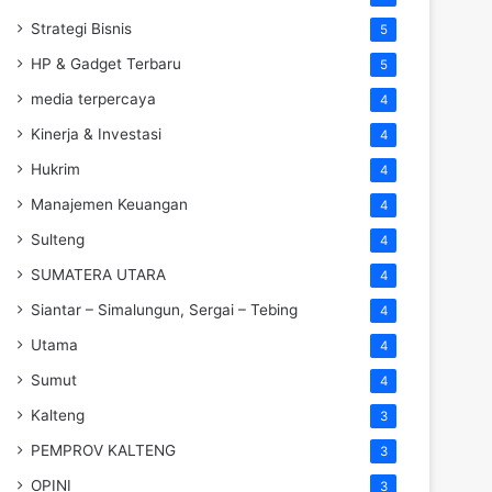
Strategi Bisnis
5
HP & Gadget Terbaru
5
media terpercaya
4
Kinerja & Investasi
4
Hukrim
4
Manajemen Keuangan
4
Sulteng
4
SUMATERA UTARA
4
Siantar – Simalungun, Sergai – Tebing
4
Utama
4
Sumut
4
Kalteng
3
PEMPROV KALTENG
3
OPINI
3