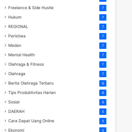
Freelance & Side Hustle
7
Hukum
7
REGIONAL
7
Peristiwa
7
Medan
7
Mental Health
7
Olahraga & Fitness
7
Olahraga
7
Berita Olahraga Terbaru
6
Tips Produktivitas Harian
6
Sosial
6
DAERAH
5
Cara Dapat Uang Online
5
Ekonomi
5