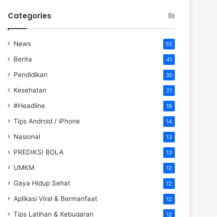
Categories
News
55
Berita
41
Pendidikan
30
Kesehatan
21
#Headline
18
Tips Android / iPhone
14
Nasional
13
PREDIKSI BOLA
13
UMKM
12
Gaya Hidup Sehat
12
Aplikasi Viral & Bermanfaat
12
Tips Latihan & Kebugaran
12