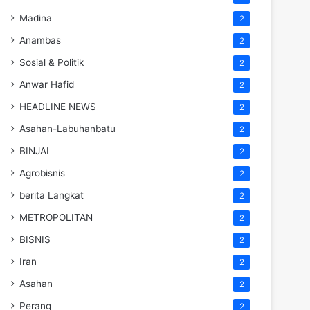
Madina
2
Anambas
2
Sosial & Politik
2
Anwar Hafid
2
HEADLINE NEWS
2
Asahan-Labuhanbatu
2
BINJAI
2
Agrobisnis
2
berita Langkat
2
METROPOLITAN
2
BISNIS
2
Iran
2
Asahan
2
Perang
2