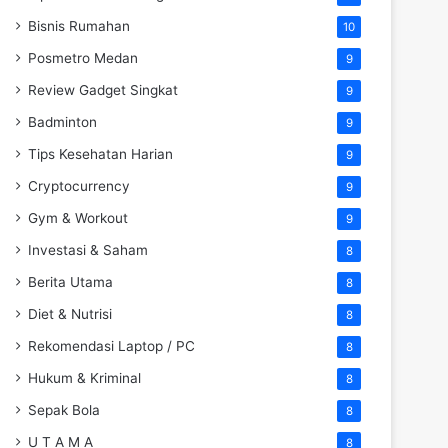
Bisnis Rumahan
10
Posmetro Medan
9
Review Gadget Singkat
9
Badminton
9
Tips Kesehatan Harian
9
Cryptocurrency
9
Gym & Workout
9
Investasi & Saham
8
Berita Utama
8
Diet & Nutrisi
8
Rekomendasi Laptop / PC
8
Hukum & Kriminal
8
Sepak Bola
8
U T A M A
8