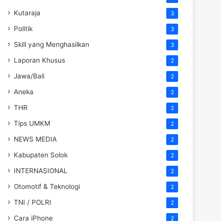
Kutaraja
3
Politik
3
Skill yang Menghasilkan
3
Laporan Khusus
2
Jawa/Bali
2
Aneka
2
THR
2
Tips UMKM
2
NEWS MEDIA
2
Kabupaten Solok
2
INTERNASIONAL
2
Otomotif & Teknologi
2
TNI / POLRI
2
Cara iPhone
2