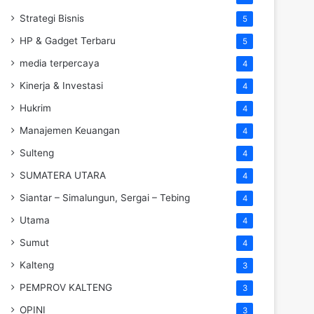
Strategi Bisnis
5
HP & Gadget Terbaru
5
media terpercaya
4
Kinerja & Investasi
4
Hukrim
4
Manajemen Keuangan
4
Sulteng
4
SUMATERA UTARA
4
Siantar – Simalungun, Sergai – Tebing
4
Utama
4
Sumut
4
Kalteng
3
PEMPROV KALTENG
3
OPINI
3