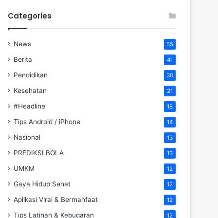
Categories
News
55
Berita
41
Pendidikan
30
Kesehatan
21
#Headline
18
Tips Android / iPhone
14
Nasional
13
PREDIKSI BOLA
13
UMKM
12
Gaya Hidup Sehat
12
Aplikasi Viral & Bermanfaat
12
Tips Latihan & Kebugaran
12