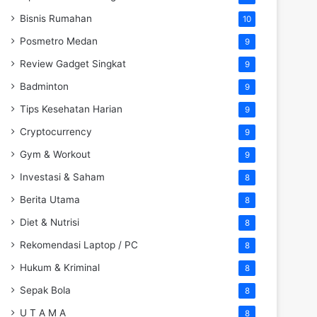
Bisnis Rumahan
10
Posmetro Medan
9
Review Gadget Singkat
9
Badminton
9
Tips Kesehatan Harian
9
Cryptocurrency
9
Gym & Workout
9
Investasi & Saham
8
Berita Utama
8
Diet & Nutrisi
8
Rekomendasi Laptop / PC
8
Hukum & Kriminal
8
Sepak Bola
8
U T A M A
8