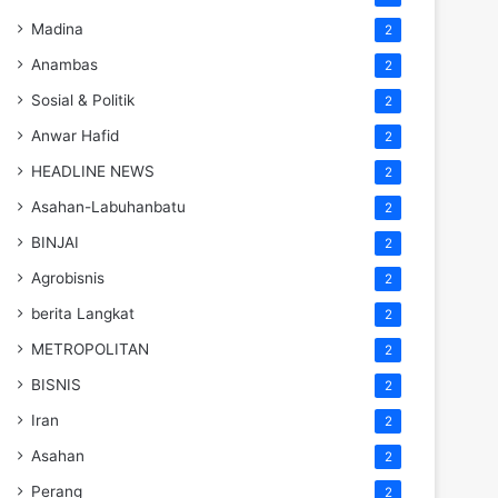
Madina
2
Anambas
2
Sosial & Politik
2
Anwar Hafid
2
HEADLINE NEWS
2
Asahan-Labuhanbatu
2
BINJAI
2
Agrobisnis
2
berita Langkat
2
METROPOLITAN
2
BISNIS
2
Iran
2
Asahan
2
Perang
2