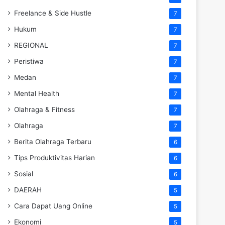
Freelance & Side Hustle
7
Hukum
7
REGIONAL
7
Peristiwa
7
Medan
7
Mental Health
7
Olahraga & Fitness
7
Olahraga
7
Berita Olahraga Terbaru
6
Tips Produktivitas Harian
6
Sosial
6
DAERAH
5
Cara Dapat Uang Online
5
Ekonomi
5