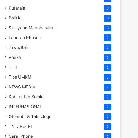
Kutaraja
3
Politik
3
Skill yang Menghasilkan
3
Laporan Khusus
2
Jawa/Bali
2
Aneka
2
THR
2
Tips UMKM
2
NEWS MEDIA
2
Kabupaten Solok
2
INTERNASIONAL
2
Otomotif & Teknologi
2
TNI / POLRI
2
Cara iPhone
2