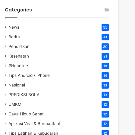
Categories
News
55
Berita
41
Pendidikan
30
Kesehatan
21
#Headline
18
Tips Android / iPhone
14
Nasional
13
PREDIKSI BOLA
13
UMKM
12
Gaya Hidup Sehat
12
Aplikasi Viral & Bermanfaat
12
Tips Latihan & Kebugaran
12