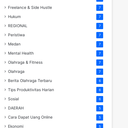
Freelance & Side Hustle
7
Hukum
7
REGIONAL
7
Peristiwa
7
Medan
7
Mental Health
7
Olahraga & Fitness
7
Olahraga
7
Berita Olahraga Terbaru
6
Tips Produktivitas Harian
6
Sosial
6
DAERAH
5
Cara Dapat Uang Online
5
Ekonomi
5