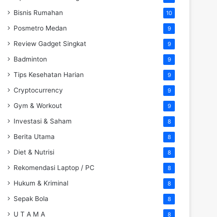
Bisnis Rumahan
10
Posmetro Medan
9
Review Gadget Singkat
9
Badminton
9
Tips Kesehatan Harian
9
Cryptocurrency
9
Gym & Workout
9
Investasi & Saham
8
Berita Utama
8
Diet & Nutrisi
8
Rekomendasi Laptop / PC
8
Hukum & Kriminal
8
Sepak Bola
8
U T A M A
8