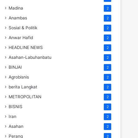
Madina
2
Anambas
2
Sosial & Politik
2
Anwar Hafid
2
HEADLINE NEWS
2
Asahan-Labuhanbatu
2
BINJAI
2
Agrobisnis
2
berita Langkat
2
METROPOLITAN
2
BISNIS
2
Iran
2
Asahan
2
Perang
2