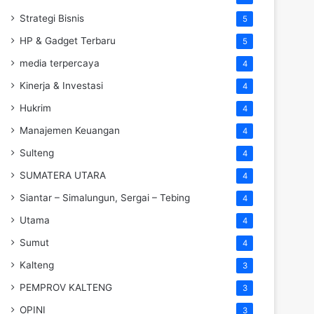
Strategi Bisnis
5
HP & Gadget Terbaru
5
media terpercaya
4
Kinerja & Investasi
4
Hukrim
4
Manajemen Keuangan
4
Sulteng
4
SUMATERA UTARA
4
Siantar – Simalungun, Sergai – Tebing
4
Utama
4
Sumut
4
Kalteng
3
PEMPROV KALTENG
3
OPINI
3