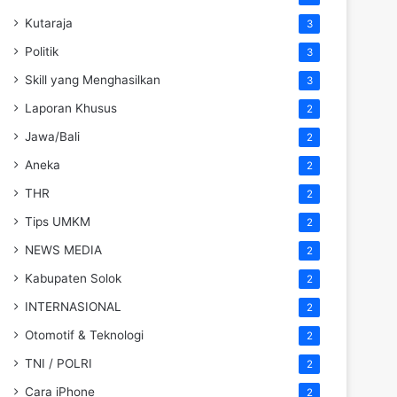
Kutaraja
3
Politik
3
Skill yang Menghasilkan
3
Laporan Khusus
2
Jawa/Bali
2
Aneka
2
THR
2
Tips UMKM
2
NEWS MEDIA
2
Kabupaten Solok
2
INTERNASIONAL
2
Otomotif & Teknologi
2
TNI / POLRI
2
Cara iPhone
2