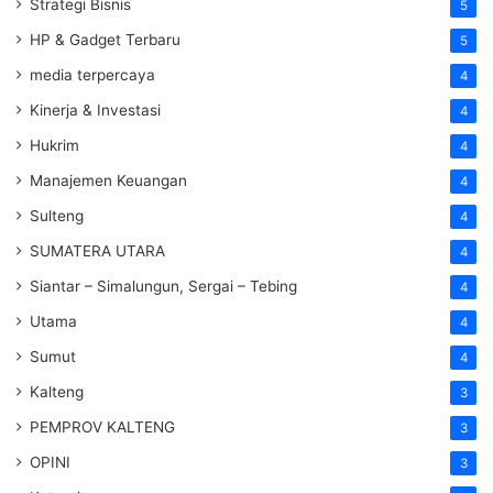
Strategi Bisnis
5
HP & Gadget Terbaru
5
media terpercaya
4
Kinerja & Investasi
4
Hukrim
4
Manajemen Keuangan
4
Sulteng
4
SUMATERA UTARA
4
Siantar – Simalungun, Sergai – Tebing
4
Utama
4
Sumut
4
Kalteng
3
PEMPROV KALTENG
3
OPINI
3