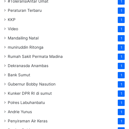
#ToleransiAntar Umat
1
Peraturan Terbaru
1
KKP
1
Video
1
Mandailing Natal
1
muniruddin Ritonga
1
Rumah Sakit Permata Madina
1
Dekranasda Anambas
1
Bank Sumut
1
Gubernur Bobby Nasution
1
Kunker DPR RI di sumut
1
Polres Labuhanbatu
1
Andrie Yunus
1
Penyiraman Air Keras
1