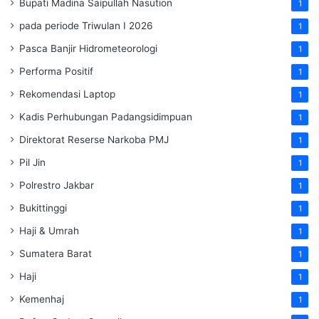
Bupati Madina Saipullah Nasution
1
pada periode Triwulan I 2026
1
Pasca Banjir Hidrometeorologi
1
Performa Positif
1
Rekomendasi Laptop
1
Kadis Perhubungan Padangsidimpuan
1
Direktorat Reserse Narkoba PMJ
1
Pil Jin
1
Polrestro Jakbar
1
Bukittinggi
1
Haji & Umrah
1
Sumatera Barat
1
Haji
1
Kemenhaj
1