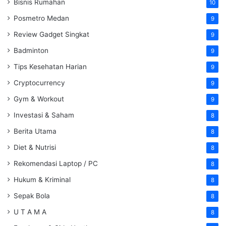
Bisnis Rumahan
10
Posmetro Medan
9
Review Gadget Singkat
9
Badminton
9
Tips Kesehatan Harian
9
Cryptocurrency
9
Gym & Workout
9
Investasi & Saham
8
Berita Utama
8
Diet & Nutrisi
8
Rekomendasi Laptop / PC
8
Hukum & Kriminal
8
Sepak Bola
8
U T A M A
8