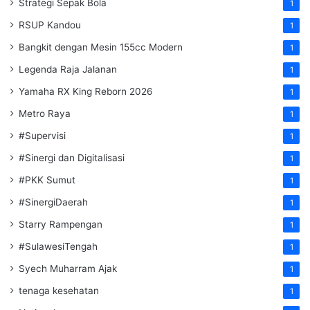
Strategi Sepak Bola
1
RSUP Kandou
1
Bangkit dengan Mesin 155cc Modern
1
Legenda Raja Jalanan
1
Yamaha RX King Reborn 2026
1
Metro Raya
1
#Supervisi
1
#Sinergi dan Digitalisasi
1
#PKK Sumut
1
#SinergiDaerah
1
Starry Rampengan
1
#SulawesiTengah
1
Syech Muharram Ajak
1
tenaga kesehatan
1