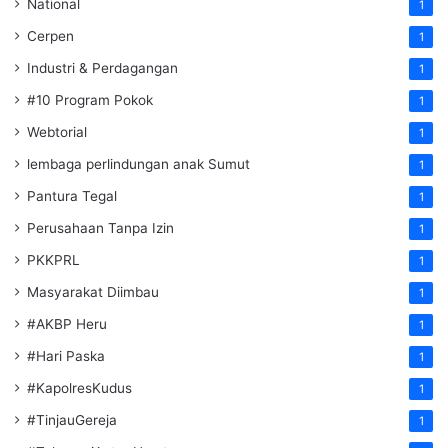
National
1
Cerpen
1
Industri & Perdagangan
1
#10 Program Pokok
1
Webtorial
1
lembaga perlindungan anak Sumut
1
Pantura Tegal
1
Perusahaan Tanpa Izin
1
PKKPRL
1
Masyarakat Diimbau
1
#AKBP Heru
1
#Hari Paska
1
#KapolresKudus
1
#TinjauGereja
1