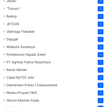
JAGAT
1
“Travel+”
1
Beijing
1
JETOUR
1
Olahraga Fleksibel
1
Digugat
1
Walikota Surabaya
1
Perkebunan Kepala Sawit
1
PT Agrinas Palma Nusantara
1
Bener Meriah
1
Capai Rp700 Juta
1
Diamankan Polres Lhokseumawe
1
Modus Proyek Fiktif
1
Oknum Mantan Kadis
1