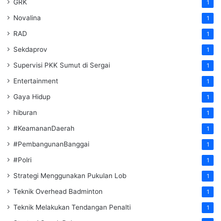
GRK
1
Novalina
1
RAD
1
Sekdaprov
1
Supervisi PKK Sumut di Sergai
1
Entertainment
1
Gaya Hidup
1
hiburan
1
#KeamananDaerah
1
#PembangunanBanggai
1
#Polri
1
Strategi Menggunakan Pukulan Lob
1
Teknik Overhead Badminton
1
Teknik Melakukan Tendangan Penalti
1