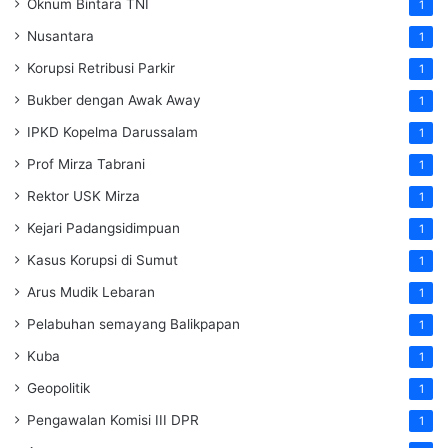
Oknum Bintara TNI
1
Nusantara
1
Korupsi Retribusi Parkir
1
Bukber dengan Awak Away
1
IPKD Kopelma Darussalam
1
Prof Mirza Tabrani
1
Rektor USK Mirza
1
Kejari Padangsidimpuan
1
Kasus Korupsi di Sumut
1
Arus Mudik Lebaran
1
Pelabuhan semayang Balikpapan
1
Kuba
1
Geopolitik
1
Pengawalan Komisi III DPR
1