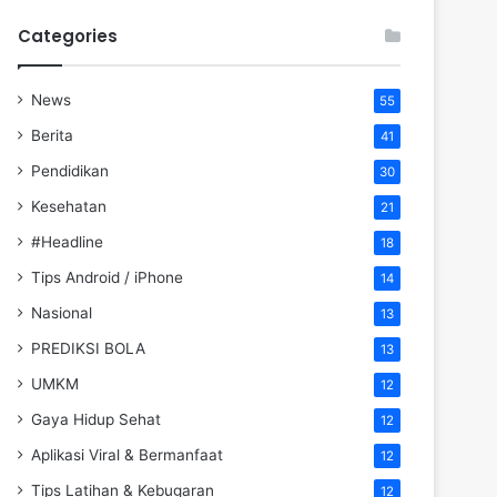
Categories
News
55
Berita
41
Pendidikan
30
Kesehatan
21
#Headline
18
Tips Android / iPhone
14
Nasional
13
PREDIKSI BOLA
13
UMKM
12
Gaya Hidup Sehat
12
Aplikasi Viral & Bermanfaat
12
Tips Latihan & Kebugaran
12