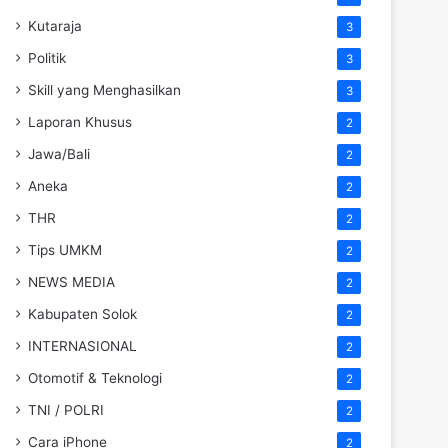
Kutaraja
3
Politik
3
Skill yang Menghasilkan
3
Laporan Khusus
2
Jawa/Bali
2
Aneka
2
THR
2
Tips UMKM
2
NEWS MEDIA
2
Kabupaten Solok
2
INTERNASIONAL
2
Otomotif & Teknologi
2
TNI / POLRI
2
Cara iPhone
2