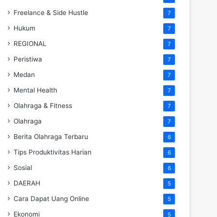
Freelance & Side Hustle
7
Hukum
7
REGIONAL
7
Peristiwa
7
Medan
7
Mental Health
7
Olahraga & Fitness
7
Olahraga
7
Berita Olahraga Terbaru
6
Tips Produktivitas Harian
6
Sosial
6
DAERAH
5
Cara Dapat Uang Online
5
Ekonomi
5