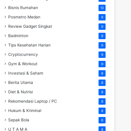
Bisnis Rumahan
10
Posmetro Medan
9
Review Gadget Singkat
9
Badminton
9
Tips Kesehatan Harian
9
Cryptocurrency
9
Gym & Workout
9
Investasi & Saham
8
Berita Utama
8
Diet & Nutrisi
8
Rekomendasi Laptop / PC
8
Hukum & Kriminal
8
Sepak Bola
8
U T A M A
8