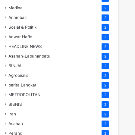
Madina
2
Anambas
2
Sosial & Politik
2
Anwar Hafid
2
HEADLINE NEWS
2
Asahan-Labuhanbatu
2
BINJAI
2
Agrobisnis
2
berita Langkat
2
METROPOLITAN
2
BISNIS
2
Iran
2
Asahan
2
Perang
2