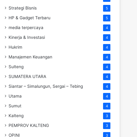
Strategi Bisnis
5
HP & Gadget Terbaru
5
media terpercaya
4
Kinerja & Investasi
4
Hukrim
4
Manajemen Keuangan
4
Sulteng
4
SUMATERA UTARA
4
Siantar – Simalungun, Sergai – Tebing
4
Utama
4
Sumut
4
Kalteng
3
PEMPROV KALTENG
3
OPINI
3