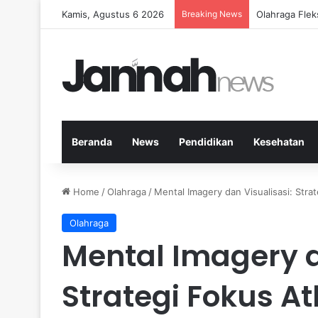
Kamis, Agustus 6 2026
Breaking News
Cara Efektif
Beranda
News
Pendidikan
Kesehatan
Home
/
Olahraga
/
Mental Imagery dan Visualisasi: Stra
Olahraga
Mental Imagery d
Strategi Fokus At