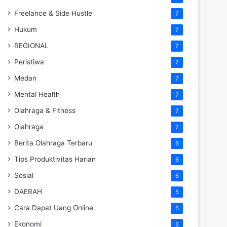
Freelance & Side Hustle
7
Hukum
7
REGIONAL
7
Peristiwa
7
Medan
7
Mental Health
7
Olahraga & Fitness
7
Olahraga
7
Berita Olahraga Terbaru
6
Tips Produktivitas Harian
6
Sosial
6
DAERAH
5
Cara Dapat Uang Online
5
Ekonomi
5