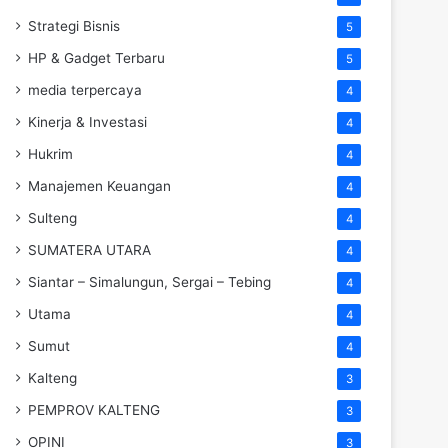
Strategi Bisnis
5
HP & Gadget Terbaru
5
media terpercaya
4
Kinerja & Investasi
4
Hukrim
4
Manajemen Keuangan
4
Sulteng
4
SUMATERA UTARA
4
Siantar – Simalungun, Sergai – Tebing
4
Utama
4
Sumut
4
Kalteng
3
PEMPROV KALTENG
3
OPINI
3