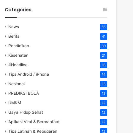
Categories
News
55
Berita
41
Pendidikan
30
Kesehatan
21
#Headline
18
Tips Android / iPhone
14
Nasional
13
PREDIKSI BOLA
13
UMKM
12
Gaya Hidup Sehat
12
Aplikasi Viral & Bermanfaat
12
Tips Latihan & Kebugaran
12