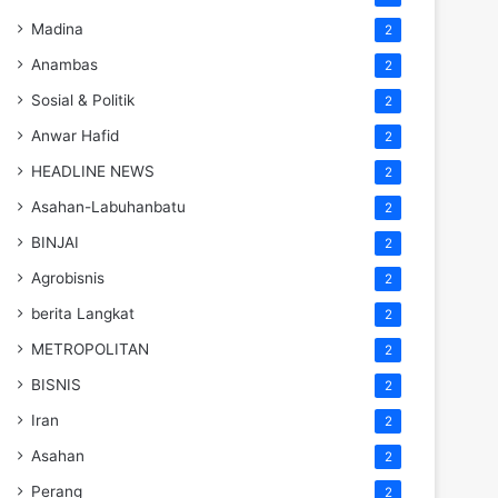
Madina
2
Anambas
2
Sosial & Politik
2
Anwar Hafid
2
HEADLINE NEWS
2
Asahan-Labuhanbatu
2
BINJAI
2
Agrobisnis
2
berita Langkat
2
METROPOLITAN
2
BISNIS
2
Iran
2
Asahan
2
Perang
2