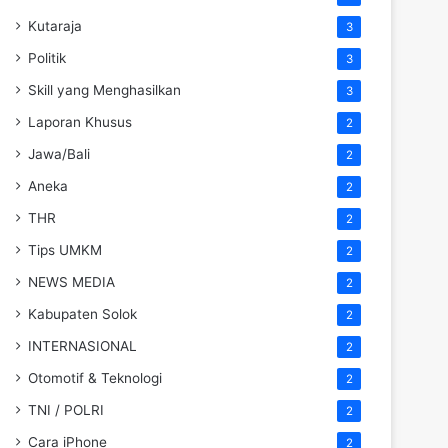
Kutaraja
3
Politik
3
Skill yang Menghasilkan
3
Laporan Khusus
2
Jawa/Bali
2
Aneka
2
THR
2
Tips UMKM
2
NEWS MEDIA
2
Kabupaten Solok
2
INTERNASIONAL
2
Otomotif & Teknologi
2
TNI / POLRI
2
Cara iPhone
2