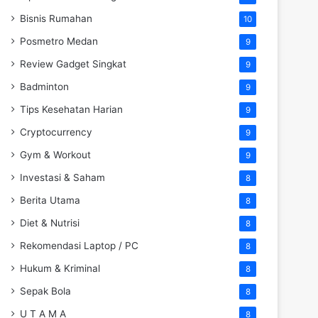
Bisnis Rumahan
10
Posmetro Medan
9
Review Gadget Singkat
9
Badminton
9
Tips Kesehatan Harian
9
Cryptocurrency
9
Gym & Workout
9
Investasi & Saham
8
Berita Utama
8
Diet & Nutrisi
8
Rekomendasi Laptop / PC
8
Hukum & Kriminal
8
Sepak Bola
8
U T A M A
8