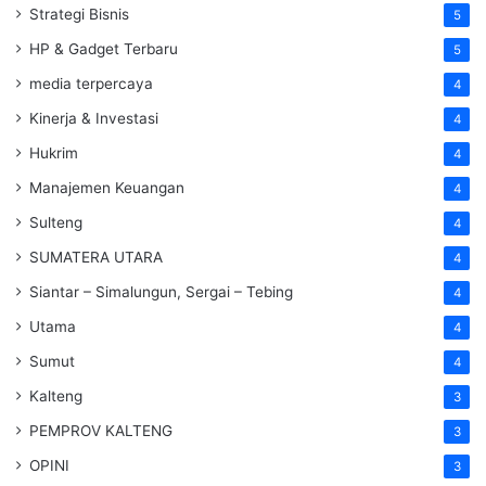
Strategi Bisnis
5
HP & Gadget Terbaru
5
media terpercaya
4
Kinerja & Investasi
4
Hukrim
4
Manajemen Keuangan
4
Sulteng
4
SUMATERA UTARA
4
Siantar – Simalungun, Sergai – Tebing
4
Utama
4
Sumut
4
Kalteng
3
PEMPROV KALTENG
3
OPINI
3