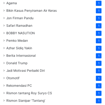
Agama
1
Bikin Kasus Penyiraman Air Keras
1
Jon Firman Pandu
1
Safari Ramadhan
1
BOBBY NASUTION
1
Pemko Medan
1
Azhar Sidiq Yakin
1
Berita Internasional
1
Donald Trump
1
Jadi Motivasi Perbaiki Diri
1
Otomotif
1
Rekomendasi PC
1
Rismon tantang Roy Suryo CS
1
Rismon Sianipar 'Tantang'
1