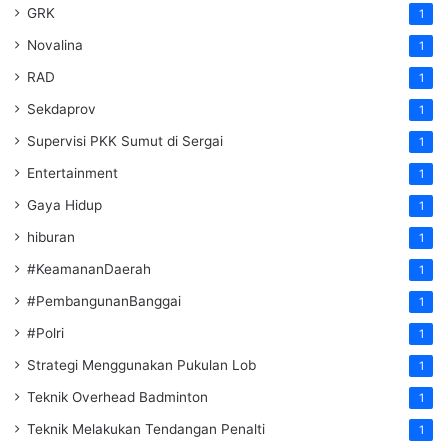
GRK
1
Novalina
1
RAD
1
Sekdaprov
1
Supervisi PKK Sumut di Sergai
1
Entertainment
1
Gaya Hidup
1
hiburan
1
#KeamananDaerah
1
#PembangunanBanggai
1
#Polri
1
Strategi Menggunakan Pukulan Lob
1
Teknik Overhead Badminton
1
Teknik Melakukan Tendangan Penalti
1