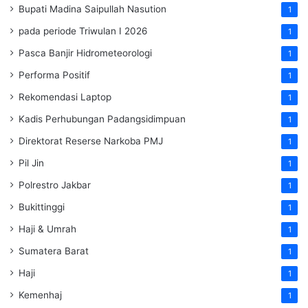
Bupati Madina Saipullah Nasution
1
pada periode Triwulan I 2026
1
Pasca Banjir Hidrometeorologi
1
Performa Positif
1
Rekomendasi Laptop
1
Kadis Perhubungan Padangsidimpuan
1
Direktorat Reserse Narkoba PMJ
1
Pil Jin
1
Polrestro Jakbar
1
Bukittinggi
1
Haji & Umrah
1
Sumatera Barat
1
Haji
1
Kemenhaj
1