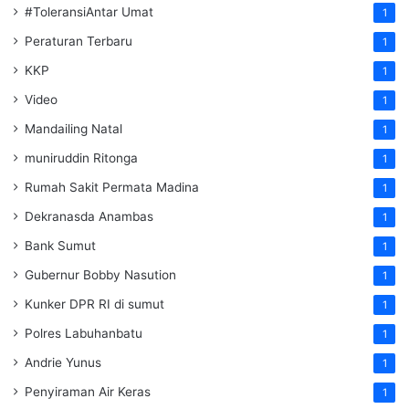
#ToleransiAntar Umat
1
Peraturan Terbaru
1
KKP
1
Video
1
Mandailing Natal
1
muniruddin Ritonga
1
Rumah Sakit Permata Madina
1
Dekranasda Anambas
1
Bank Sumut
1
Gubernur Bobby Nasution
1
Kunker DPR RI di sumut
1
Polres Labuhanbatu
1
Andrie Yunus
1
Penyiraman Air Keras
1