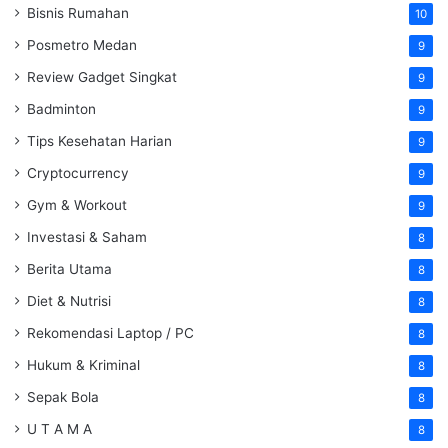
Bisnis Rumahan
10
Posmetro Medan
9
Review Gadget Singkat
9
Badminton
9
Tips Kesehatan Harian
9
Cryptocurrency
9
Gym & Workout
9
Investasi & Saham
8
Berita Utama
8
Diet & Nutrisi
8
Rekomendasi Laptop / PC
8
Hukum & Kriminal
8
Sepak Bola
8
U T A M A
8