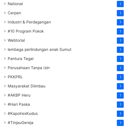
National
1
Cerpen
1
Industri & Perdagangan
1
#10 Program Pokok
1
Webtorial
1
lembaga perlindungan anak Sumut
1
Pantura Tegal
1
Perusahaan Tanpa Izin
1
PKKPRL
1
Masyarakat Diimbau
1
#AKBP Heru
1
#Hari Paska
1
#KapolresKudus
1
#TinjauGereja
1