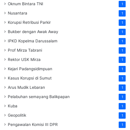
Oknum Bintara TNI
1
Nusantara
1
Korupsi Retribusi Parkir
1
Bukber dengan Awak Away
1
IPKD Kopelma Darussalam
1
Prof Mirza Tabrani
1
Rektor USK Mirza
1
Kejari Padangsidimpuan
1
Kasus Korupsi di Sumut
1
Arus Mudik Lebaran
1
Pelabuhan semayang Balikpapan
1
Kuba
1
Geopolitik
1
Pengawalan Komisi III DPR
1