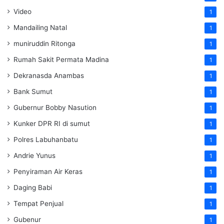
Video
1
Mandailing Natal
1
muniruddin Ritonga
1
Rumah Sakit Permata Madina
1
Dekranasda Anambas
1
Bank Sumut
1
Gubernur Bobby Nasution
1
Kunker DPR RI di sumut
1
Polres Labuhanbatu
1
Andrie Yunus
1
Penyiraman Air Keras
1
Daging Babi
1
Tempat Penjual
1
Gubenur
1