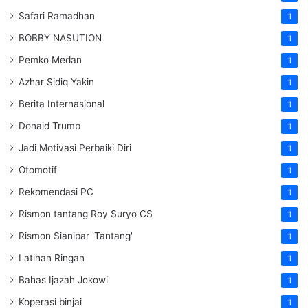
Safari Ramadhan
1
BOBBY NASUTION
1
Pemko Medan
1
Azhar Sidiq Yakin
1
Berita Internasional
1
Donald Trump
1
Jadi Motivasi Perbaiki Diri
1
Otomotif
1
Rekomendasi PC
1
Rismon tantang Roy Suryo CS
1
Rismon Sianipar 'Tantang'
1
Latihan Ringan
1
Bahas Ijazah Jokowi
1
Koperasi binjai
1