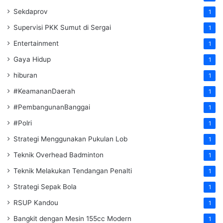
Sekdaprov
1
Supervisi PKK Sumut di Sergai
1
Entertainment
1
Gaya Hidup
1
hiburan
1
#KeamananDaerah
1
#PembangunanBanggai
1
#Polri
1
Strategi Menggunakan Pukulan Lob
1
Teknik Overhead Badminton
1
Teknik Melakukan Tendangan Penalti
1
Strategi Sepak Bola
1
RSUP Kandou
1
Bangkit dengan Mesin 155cc Modern
1