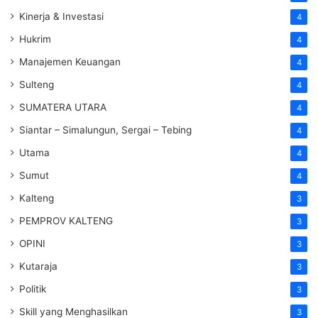
Kinerja & Investasi
4
Hukrim
4
Manajemen Keuangan
4
Sulteng
4
SUMATERA UTARA
4
Siantar – Simalungun, Sergai – Tebing
4
Utama
4
Sumut
4
Kalteng
3
PEMPROV KALTENG
3
OPINI
3
Kutaraja
3
Politik
3
Skill yang Menghasilkan
3