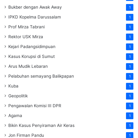
Bukber dengan Awak Away
1
IPKD Kopelma Darussalam
1
Prof Mirza Tabrani
1
Rektor USK Mirza
1
Kejari Padangsidimpuan
1
Kasus Korupsi di Sumut
1
Arus Mudik Lebaran
1
Pelabuhan semayang Balikpapan
1
Kuba
1
Geopolitik
1
Pengawalan Komisi III DPR
1
Agama
1
Bikin Kasus Penyiraman Air Keras
1
Jon Firman Pandu
1