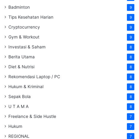
Badminton
9
Tips Kesehatan Harian
9
Cryptocurrency
9
Gym & Workout
9
Investasi & Saham
8
Berita Utama
8
Diet & Nutrisi
8
Rekomendasi Laptop / PC
8
Hukum & Kriminal
8
Sepak Bola
8
U T A M A
8
Freelance & Side Hustle
7
Hukum
7
REGIONAL
7