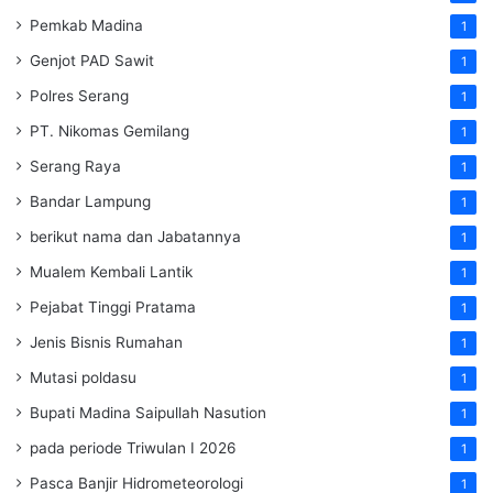
Pemkab Madina
1
Genjot PAD Sawit
1
Polres Serang
1
PT. Nikomas Gemilang
1
Serang Raya
1
Bandar Lampung
1
berikut nama dan Jabatannya
1
Mualem Kembali Lantik
1
Pejabat Tinggi Pratama
1
Jenis Bisnis Rumahan
1
Mutasi poldasu
1
Bupati Madina Saipullah Nasution
1
pada periode Triwulan I 2026
1
Pasca Banjir Hidrometeorologi
1