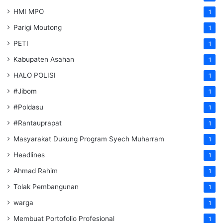
HMI MPO
1
Parigi Moutong
1
PETI
1
Kabupaten Asahan
1
HALO POLISI
1
#Jibom
1
#Poldasu
1
#Rantauprapat
1
Masyarakat Dukung Program Syech Muharram
1
Headlines
1
Ahmad Rahim
1
Tolak Pembangunan
1
warga
1
Membuat Portofolio Profesional
1