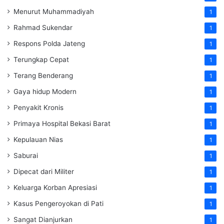
Menurut Muhammadiyah
1
Rahmad Sukendar
1
Respons Polda Jateng
1
Terungkap Cepat
1
Terang Benderang
1
Gaya hidup Modern
1
Penyakit Kronis
1
Primaya Hospital Bekasi Barat
1
Kepulauan Nias
1
Saburai
1
Dipecat dari Militer
1
Keluarga Korban Apresiasi
1
Kasus Pengeroyokan di Pati
1
Sangat Dianjurkan
1