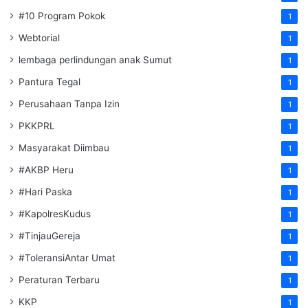
#10 Program Pokok
1
Webtorial
1
lembaga perlindungan anak Sumut
1
Pantura Tegal
1
Perusahaan Tanpa Izin
1
PKKPRL
1
Masyarakat Diimbau
1
#AKBP Heru
1
#Hari Paska
1
#KapolresKudus
1
#TinjauGereja
1
#ToleransiAntar Umat
1
Peraturan Terbaru
1
KKP
1