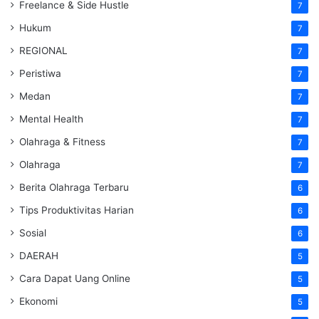
Freelance & Side Hustle
7
Hukum
7
REGIONAL
7
Peristiwa
7
Medan
7
Mental Health
7
Olahraga & Fitness
7
Olahraga
7
Berita Olahraga Terbaru
6
Tips Produktivitas Harian
6
Sosial
6
DAERAH
5
Cara Dapat Uang Online
5
Ekonomi
5