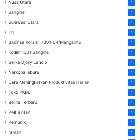
Nusa Utara
1
Sangihe
1
Sulawesi Utara
1
TNI
1
Babinsa Koramil 1301-04/Manganitu
1
Kodim 1301 Sangihe
1
Serka Djolly Laholo
1
Narkoba labura
1
Cara Meningkatkan Produktivitas Harian
1
Toko PKBL
1
Berita Terbaru
1
PMI Bintan
1
Pemudik
1
ramah
1