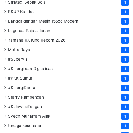
Strategi Sepak Bola
1
RSUP Kandou
1
Bangkit dengan Mesin 155cc Modern
1
Legenda Raja Jalanan
1
Yamaha RX King Reborn 2026
1
Metro Raya
1
#Supervisi
1
#Sinergi dan Digitalisasi
1
#PKK Sumut
1
#SinergiDaerah
1
Starry Rampengan
1
#SulawesiTengah
1
Syech Muharram Ajak
1
tenaga kesehatan
1