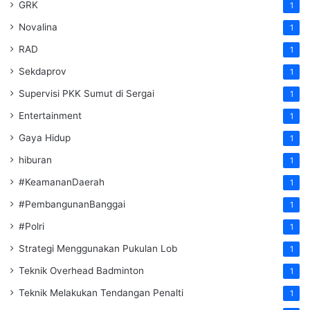
GRK
1
Novalina
1
RAD
1
Sekdaprov
1
Supervisi PKK Sumut di Sergai
1
Entertainment
1
Gaya Hidup
1
hiburan
1
#KeamananDaerah
1
#PembangunanBanggai
1
#Polri
1
Strategi Menggunakan Pukulan Lob
1
Teknik Overhead Badminton
1
Teknik Melakukan Tendangan Penalti
1