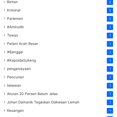
Bintan
2
Kriminal
2
Parlemen
2
#Amirudin
1
Tewas
1
Petani Aceh Besar
1
#Banggai
1
#KapoldaSulteng
1
penganiayaan
1
Pencurian
1
belawan
1
Aturan 20 Persen Belum Jelas
1
Johari Damanik Tegaskan Dakwaan Lemah
1
Keuangan
1