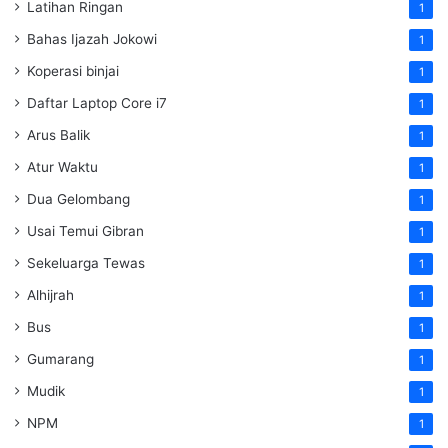
Latihan Ringan
1
Bahas Ijazah Jokowi
1
Koperasi binjai
1
Daftar Laptop Core i7
1
Arus Balik
1
Atur Waktu
1
Dua Gelombang
1
Usai Temui Gibran
1
Sekeluarga Tewas
1
Alhijrah
1
Bus
1
Gumarang
1
Mudik
1
NPM
1