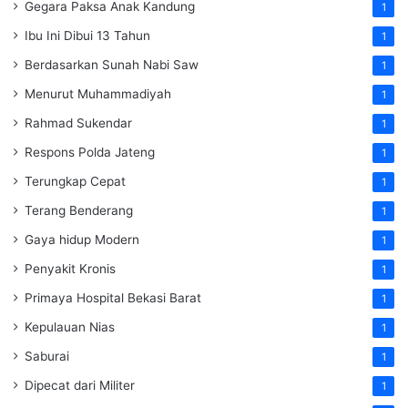
Gegara Paksa Anak Kandung
1
Ibu Ini Dibui 13 Tahun
1
Berdasarkan Sunah Nabi Saw
1
Menurut Muhammadiyah
1
Rahmad Sukendar
1
Respons Polda Jateng
1
Terungkap Cepat
1
Terang Benderang
1
Gaya hidup Modern
1
Penyakit Kronis
1
Primaya Hospital Bekasi Barat
1
Kepulauan Nias
1
Saburai
1
Dipecat dari Militer
1