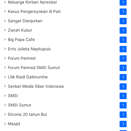
Keluarga Korban Apresiasi
1
Kasus Pengeroyokan di Pati
1
Sangat Dianjurkan
1
Ziarah Kubur
1
Big Papa Cafe
1
Erris Julieta Napitupulu
1
Forum Pemred
1
Forum Pemred SMSI Sumut
1
Lilik Riadi Dalimunthe
1
Serikat Media Siber Indonesia
1
SMSI
1
SMSI Sumut
1
Divonis 20 tahun Bui
1
Masjid
1