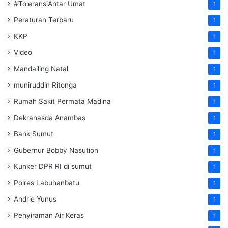
#ToleransiAntar Umat
1
Peraturan Terbaru
1
KKP
1
Video
1
Mandailing Natal
1
muniruddin Ritonga
1
Rumah Sakit Permata Madina
1
Dekranasda Anambas
1
Bank Sumut
1
Gubernur Bobby Nasution
1
Kunker DPR RI di sumut
1
Polres Labuhanbatu
1
Andrie Yunus
1
Penyiraman Air Keras
1