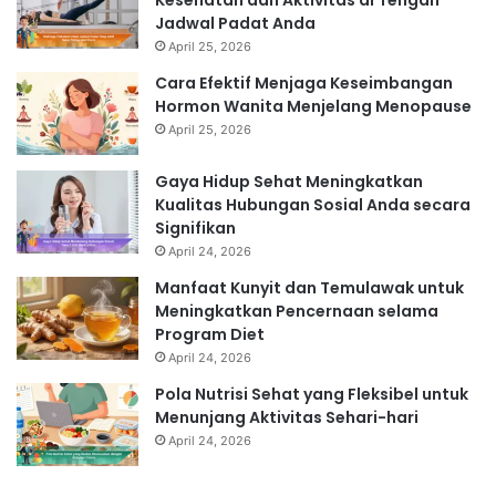
Kesehatan dan Aktivitas di Tengah
Jadwal Padat Anda
April 25, 2026
Cara Efektif Menjaga Keseimbangan
Hormon Wanita Menjelang Menopause
April 25, 2026
Gaya Hidup Sehat Meningkatkan
Kualitas Hubungan Sosial Anda secara
Signifikan
April 24, 2026
Manfaat Kunyit dan Temulawak untuk
Meningkatkan Pencernaan selama
Program Diet
April 24, 2026
Pola Nutrisi Sehat yang Fleksibel untuk
Menunjang Aktivitas Sehari-hari
April 24, 2026